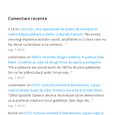
Comentarii recente
3.14
on
Cinci seri, cinci spectacole de teatru de excepție în
cadrul ediției jubiliare a Zilelor Culturale Partium
: “
Nu exista
ceva legi impotriva acestor rasisti, analfabeti cu 2 clase care nu
fac decat sa dezbine si sa semene…
”
aug. 7, 06:36
comentator
on
VIDEO. Incendiu lângă o pădure, în județul Satu
Mare. Localnicii au sărit să stingă focul. Au ajuns și pompierii
:
“
Păi e pădurea aia unicat acolo de 180 ha de pere pădurețe.
Din ce fac pălincă dacă arde? Acum mai…
”
aug. 7, 06:27
comentator
on
FOTO. Furtună violentă în Maramureș: copaci
rupți și tarabe luate de vânt. Vremea rea vine și la Satu Mare
:
“
OMG! Epistole. Epitet e altceva. Nu trebuie să ne demonstrezi
că ai preferat crășma in locul grădiniței. Știm deja. Nu…
”
aug. 7, 06:24
Norick
on
FOTO. Furtună violentă în Maramureș: copaci rupți și