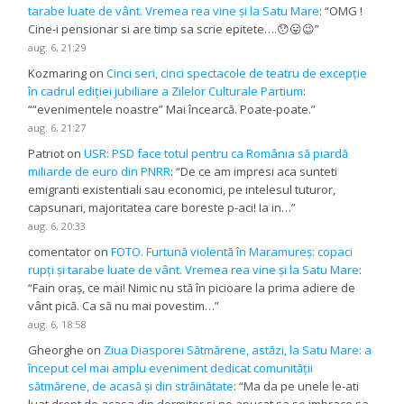
tarabe luate de vânt. Vremea rea vine și la Satu Mare
: “
OMG !
Cine-i pensionar si are timp sa scrie epitete….😯😛😉
”
aug. 6, 21:29
Kozmaring
on
Cinci seri, cinci spectacole de teatru de excepție
în cadrul ediției jubiliare a Zilelor Culturale Partium
:
“
“evenimentele noastre” Mai încearcă. Poate-poate.
”
aug. 6, 21:27
Patriot
on
USR: PSD face totul pentru ca România să piardă
miliarde de euro din PNRR
: “
De ce am impresi aca sunteti
emigranti existentiali sau economici, pe intelesul tuturor,
capsunari, majoritatea care boreste p-aci! Ia in…
”
aug. 6, 20:33
comentator
on
FOTO. Furtună violentă în Maramureș: copaci
rupți și tarabe luate de vânt. Vremea rea vine și la Satu Mare
:
“
Fain oraș, ce mai! Nimic nu stă în picioare la prima adiere de
vânt pică. Ca să nu mai povestim…
”
aug. 6, 18:58
Gheorghe
on
Ziua Diasporei Sătmărene, astăzi, la Satu Mare: a
început cel mai amplu eveniment dedicat comunității
sătmărene, de acasă și din străinătate
: “
Ma da pe unele le-ati