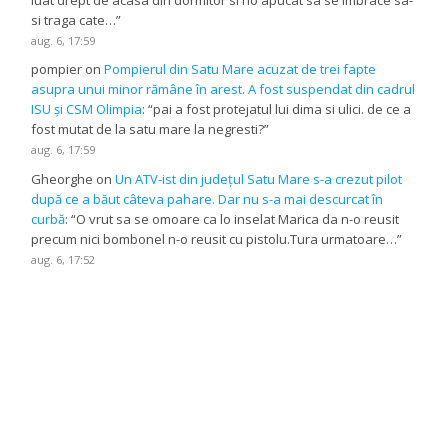
luat drept de acasa din dormitor si no apucat sa se imbrace sa-
si traga cate…
”
aug. 6, 17:59
pompier
on
Pompierul din Satu Mare acuzat de trei fapte
asupra unui minor rămâne în arest. A fost suspendat din cadrul
ISU și CSM Olimpia
: “
pai a fost protejatul lui dima si ulici. de ce a
fost mutat de la satu mare la negresti?
”
aug. 6, 17:59
Gheorghe
on
Un ATV-ist din județul Satu Mare s-a crezut pilot
după ce a băut câteva pahare. Dar nu s-a mai descurcat în
curbă
: “
O vrut sa se omoare ca lo inselat Marica da n-o reusit
precum nici bombonel n-o reusit cu pistolu.Tura urmatoare…
”
aug. 6, 17:52