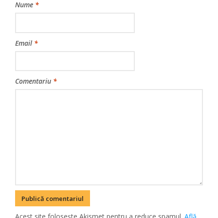
Nume
*
Email
*
Comentariu
*
Acest site folosește Akismet pentru a reduce spamul.
Află