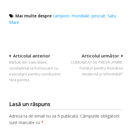
Mai multe despre
campion
,
mondiale
,
pescuit
,
Satu
Mare
Navigare
Articolul anterior
Articolul următor
Bărbat din Satu Mare,
COMUNICAT DE PRESĂ „PNRR:
în
condamnat la închisoare cu
Fonduri pentru România
articole
executare pentru conducere
modernă și reformată!“
fără permis
Lasă un răspuns
Adresa ta de email nu va fi publicată.
Câmpurile obligatorii
sunt marcate cu
*