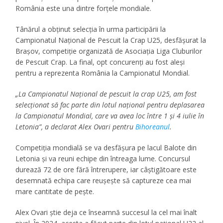
România este una dintre forțele mondiale.
Tânărul a obținut selecția în urma participării la
Campionatul Național de Pescuit la Crap U25, desfășurat la
Brașov, competiție organizată de Asociația Liga Cluburilor
de Pescuit Crap. La final, opt concurenți au fost aleși
pentru a reprezenta România la Campionatul Mondial.
„La Campionatul Național de pescuit la crap U25, am fost
selecționat să fac parte din lotul național pentru deplasarea
la Campionatul Mondial, care va avea loc între 1 și 4 iulie în
Letonia”, a declarat Alex Ovari pentru
Bihoreanul
.
Competiția mondială se va desfășura pe lacul Balote din
Letonia și va reuni echipe din întreaga lume. Concursul
durează 72 de ore fără întrerupere, iar câștigătoare este
desemnată echipa care reușește să captureze cea mai
mare cantitate de pește.
Alex Ovari știe deja ce înseamnă succesul la cel mai înalt