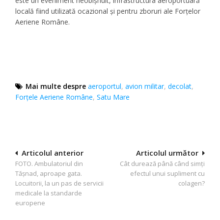
este un eveniment neobișnuit, infrastructura aeroportuară
locală fiind utilizată ocazional și pentru zboruri ale Forțelor
Aeriene Române.
Mai multe despre
aeroportul
,
avion militar
,
decolat
,
Forțele Aeriene Române
,
Satu Mare
Navigare
Articolul anterior
Articolul următor
FOTO. Ambulatoriul din
Cât durează până când simți
în
Tășnad, aproape gata.
efectul unui supliment cu
articole
Locuitorii, la un pas de servicii
colagen?
medicale la standarde
europene