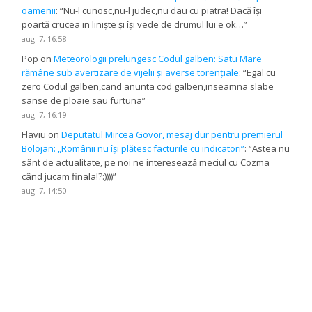
oamenii
: “
Nu-l cunosc,nu-l judec,nu dau cu piatra! Dacă își
poartă crucea in liniște și își vede de drumul lui e ok…
”
aug. 7, 16:58
Pop
on
Meteorologii prelungesc Codul galben: Satu Mare
rămâne sub avertizare de vijelii și averse torențiale
: “
Egal cu
zero Codul galben,cand anunta cod galben,inseamna slabe
sanse de ploaie sau furtuna
”
aug. 7, 16:19
Flaviu
on
Deputatul Mircea Govor, mesaj dur pentru premierul
Bolojan: „Românii nu își plătesc facturile cu indicatori”
: “
Astea nu
sânt de actualitate, pe noi ne interesează meciul cu Cozma
când jucam finala!?:))))
”
aug. 7, 14:50