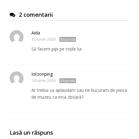
2 comentarii
Aida
12 iunie 2026
Răspunde
Să facem pipi pe roțile lui .
Iotzonping
14 iunie 2026
Răspunde
Ar trebui sa aplaudam sau ne bucuram de piesa
de muzeu ca inca zboară?
Lasă un răspuns