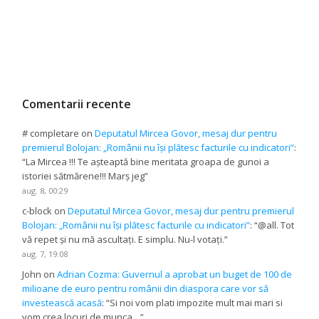
Comentarii recente
# completare
on
Deputatul Mircea Govor, mesaj dur pentru
premierul Bolojan: „Românii nu își plătesc facturile cu indicatori”
:
“
La Mircea !!! Te așteaptă bine meritata groapa de gunoi a
istoriei sătmărene!!! Marș jeg
”
aug. 8, 00:29
c-block
on
Deputatul Mircea Govor, mesaj dur pentru premierul
Bolojan: „Românii nu își plătesc facturile cu indicatori”
: “
@all. Tot
vă repet și nu mă ascultați. E simplu. Nu-l votați.
”
aug. 7, 19:08
John
on
Adrian Cozma: Guvernul a aprobat un buget de 100 de
milioane de euro pentru românii din diaspora care vor să
investească acasă
: “
Si noi vom plati impozite mult mai mari si
vom crea locuri de munca…
”