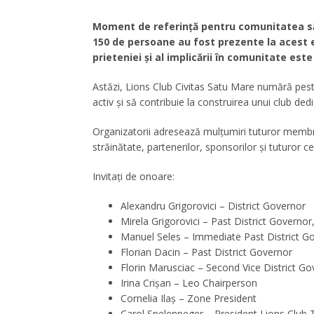
Moment de referință pentru comunitatea să
150 de persoane au fost prezente la acest e
prieteniei și al implicării în comunitate est
Astăzi, Lions Club Civitas Satu Mare numără pes
activ și să contribuie la construirea unui club dedi
Organizatorii adresează mulțumiri tuturor membrilo
străinătate, partenerilor, sponsorilor și tuturor c
Invitați de onoare:
Alexandru Grigorovici – District Governor
Mirela Grigorovici – Past District Govern
Manuel Seles – Immediate Past District G
Florian Dacin – Past District Governor
Florin Marusciac – Second Vice District Go
Irina Crișan – Leo Chairperson
Cornelia Ilaș – Zone President
Carol Snelenpeger – President Lions Club