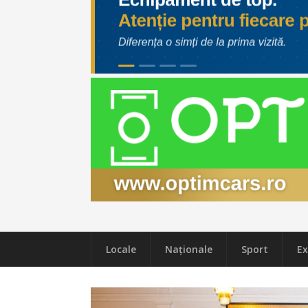
Locale
Naţionale
Sport
Ex