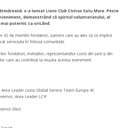
tmăreană: s-a lansat Lions Club Civitas Satu Mare. Peste
veniment, demonstrând că spiritul voluntariatului, al
e mai puternic ca oricând.
te 42 de membri fondatori, oameni care au ales să se implice
cat serviciului în folosul comunității.
r fondatori, invitaților, reprezentanților Lions din țară și din
elor care au contribuit la reușita acestui eveniment.
or, Area Leader Lions Global Service Team Europa 4C
overnor, Area Leader LCIF
vernor Elect
 Tășnad