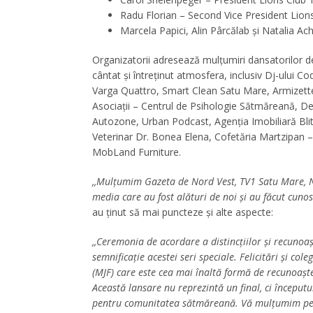
Radu Florian – Second Vice President Lion
Marcela Papici, Alin Pârcălab și Natalia A
Organizatorii adresează mulțumiri dansatorilor de
cântat și întreținut atmosfera, inclusiv Dj-ului C
Varga Quattro, Smart Clean Satu Mare, Armizette, 
Asociații – Centrul de Psihologie Sătmăreană, De
Autozone, Urban Podcast, Agenția Imobiliară Bli
Veterinar Dr. Bonea Elena, Cofetăria Martzipan 
MobLand Furniture.
,,Mulțumim Gazeta de Nord Vest, TV1 Satu Mare, N
media care au fost alături de noi și au făcut cun
au ținut să mai puncteze și alte aspecte:
,,Ceremonia de acordare a distincțiilor și recunoaș
semnificație acestei seri speciale. Felicitări și co
(MJF) care este cea mai înaltă formă de recunoaște
Această lansare nu reprezintă un final, ci începu
pentru comunitatea sătmăreană. Vă mulțumim pentru