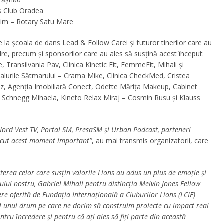
s Club Oradea
chim – Rotary Satu Mare
 la școala de dans Lead & Follow Carei și tuturor tinerilor care au
odre, precum și sponsorilor care au ales să susțină acest început:
Transilvania Pav, Clinica Kinetic Fit, FemmeFit, Mihali și
alurile Sătmarului – Crama Mike, Clinica CheckMed, Cristea
tz, Agenția Imobiliară Conect, Odette Mărița Makeup, Cabinet
– Schnegg Mihaela, Kineto Relax Miraj – Cosmin Rusu și Klauss
ord Vest TV, Portal SM, PresaSM și Urban Podcast, parteneri
oscut acest moment important”
, au mai transmis organizatorii, care
terea celor care susțin valorile Lions au adus un plus de emoție și
legului nostru, Gabriel Mihali pentru distincția Melvin Jones Fellow
re oferită de Fundația Internațională a Cluburilor Lions (LCIF)
tul unui drum pe care ne dorim să construim proiecte cu impact real
 încredere și pentru că ați ales să fiți parte din această