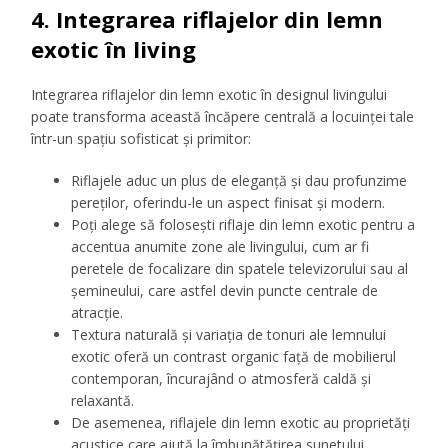
4. Integrarea riflajelor din lemn
exotic în living
Integrarea riflajelor din lemn exotic în designul livingului
poate transforma această încăpere centrală a locuinței tale
într-un spațiu sofisticat și primitor:
Riflajele aduc un plus de eleganță și dau profunzime
pereților, oferindu-le un aspect finisat și modern.
Poți alege să folosești riflaje din lemn exotic pentru a
accentua anumite zone ale livingului, cum ar fi
peretele de focalizare din spatele televizorului sau al
șemineului, care astfel devin puncte centrale de
atracție.
Textura naturală și variația de tonuri ale lemnului
exotic oferă un contrast organic față de mobilierul
contemporan, încurajând o atmosferă caldă și
relaxantă.
De asemenea, riflajele din lemn exotic au proprietăți
acustice care ajută la îmbunătățirea sunetului