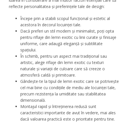
luarea în considerare a mai multor factori esențiali care să
reflecte personalitatea și preferințele tale de design:
Începe prin a stabili scopul funcțional și estetic al
acestora în decorul locuinței tale.
Dacă preferi un stil modern și minimalist, poți opta
pentru riflaje din lemn exotic cu linii curate și finisaje
uniforme, care adaugă eleganță și subtilitate
spațiului.
În schimb, pentru un aspect mai tradițional sau
artistic, alege riflaje din lemn exotic cu texturi
naturale și variații de culoare care să creeze o
atmosferă caldă și primitoare.
Gândește-te la tipul de lemn exotic care se potrivește
cel mai bine cu condițiile de mediu ale locuinței tale,
precum rezistența la umiditate sau stabilitatea
dimensională.
Montajul rapid și întreținerea redusă sunt
caracteristici importante de avut în vedere, mai ales
dacă valoarea practică este o prioritate pentru tine.