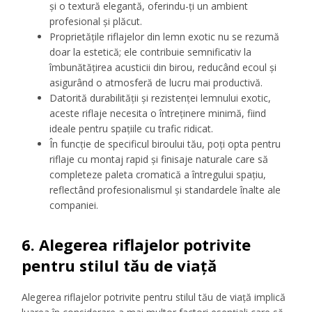
și o textură elegantă, oferindu-ți un ambient
profesional și plăcut.
Proprietățile riflajelor din lemn exotic nu se rezumă
doar la estetică; ele contribuie semnificativ la
îmbunătățirea acusticii din birou, reducând ecoul și
asigurând o atmosferă de lucru mai productivă.
Datorită durabilității și rezistenței lemnului exotic,
aceste riflaje necesita o întreținere minimă, fiind
ideale pentru spațiile cu trafic ridicat.
În funcție de specificul biroului tău, poți opta pentru
riflaje cu montaj rapid și finisaje naturale care să
completeze paleta cromatică a întregului spațiu,
reflectând profesionalismul și standardele înalte ale
companiei.
6. Alegerea riflajelor potrivite
pentru stilul tău de viață
Alegerea riflajelor potrivite pentru stilul tău de viață implică