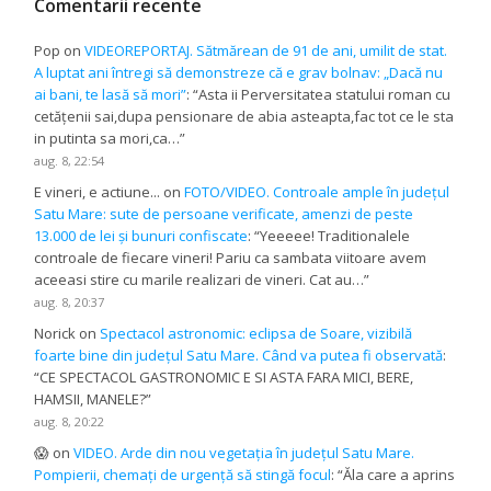
Comentarii recente
Pop
on
VIDEOREPORTAJ. Sătmărean de 91 de ani, umilit de stat.
A luptat ani întregi să demonstreze că e grav bolnav: „Dacă nu
ai bani, te lasă să mori”
: “
Asta ii Perversitatea statului roman cu
cetățenii sai,dupa pensionare de abia asteapta,fac tot ce le sta
in putinta sa mori,ca…
”
aug. 8, 22:54
E vineri, e actiune...
on
FOTO/VIDEO. Controale ample în județul
Satu Mare: sute de persoane verificate, amenzi de peste
13.000 de lei și bunuri confiscate
: “
Yeeeee! Traditionalele
controale de fiecare vineri! Pariu ca sambata viitoare avem
aceeasi stire cu marile realizari de vineri. Cat au…
”
aug. 8, 20:37
Norick
on
Spectacol astronomic: eclipsa de Soare, vizibilă
foarte bine din județul Satu Mare. Când va putea fi observată
:
“
CE SPECTACOL GASTRONOMIC E SI ASTA FARA MICI, BERE,
HAMSII, MANELE?
”
aug. 8, 20:22
😱
on
VIDEO. Arde din nou vegetația în județul Satu Mare.
Pompierii, chemați de urgență să stingă focul
: “
Ăla care a aprins