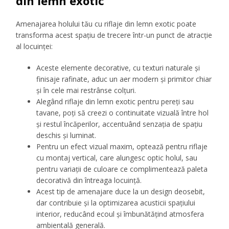
din lemn exotic
Amenajarea holului tău cu riflaje din lemn exotic poate
transforma acest spațiu de trecere într-un punct de atracție
al locuinței:
Aceste elemente decorative, cu texturi naturale și
finisaje rafinate, aduc un aer modern și primitor chiar
și în cele mai restrânse colțuri.
Alegând riflaje din lemn exotic pentru pereți sau
tavane, poți să creezi o continuitate vizuală între hol
și restul încăperilor, accentuând senzația de spațiu
deschis și luminat.
Pentru un efect vizual maxim, optează pentru riflaje
cu montaj vertical, care alungesc optic holul, sau
pentru variații de culoare ce complimentează paleta
decorativă din întreaga locuință.
Acest tip de amenajare duce la un design deosebit,
dar contribuie și la optimizarea acusticii spațiului
interior, reducând ecoul și îmbunătățind atmosfera
ambientală generală.