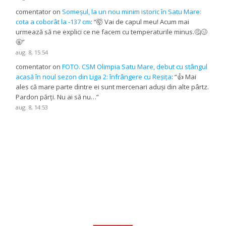
comentator
on
Someșul, la un nou minim istoric în Satu Mare:
cota a coborât la -137 cm
: “
🤯 Vai de capul meu! Acum mai
urmează să ne explici ce ne facem cu temperaturile minus.🤔🥴
🤬
”
aug. 8, 15:54
comentator
on
FOTO. CSM Olimpia Satu Mare, debut cu stângul
acasă în noul sezon din Liga 2: înfrângere cu Reșița
: “
👍 Mai
ales că mare parte dintre ei sunt mercenari aduși din alte pârtz.
Pardon părți. Nu ai să nu…
”
aug. 8, 14:53