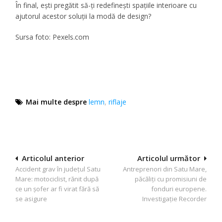
În final, ești pregătit să-ți redefinești spațiile interioare cu
ajutorul acestor soluții la modă de design?
Sursa foto: Pexels.com
Mai multe despre
lemn
,
riflaje
Navigare
Articolul anterior
Articolul următor
Accident grav în județul Satu
Antreprenori din Satu Mare,
în
Mare: motociclist, rănit după
păcăliți cu promisiuni de
articole
ce un șofer ar fi virat fără să
fonduri europene.
se asigure
Investigație Recorder