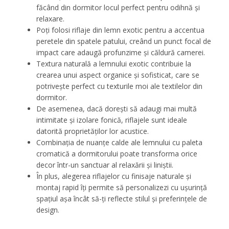
făcând din dormitor locul perfect pentru odihnă și
relaxare.
Poți folosi riflaje din lemn exotic pentru a accentua
peretele din spatele patului, creând un punct focal de
impact care adaugă profunzime și căldură camerei.
Textura naturală a lemnului exotic contribuie la
crearea unui aspect organice și sofisticat, care se
potrivește perfect cu texturile moi ale textilelor din
dormitor.
De asemenea, dacă dorești să adaugi mai multă
intimitate și izolare fonică, riflajele sunt ideale
datorită proprietăților lor acustice.
Combinația de nuanțe calde ale lemnului cu paleta
cromatică a dormitorului poate transforma orice
decor într-un sanctuar al relaxării și liniștii.
În plus, alegerea riflajelor cu finisaje naturale și
montaj rapid îți permite să personalizezi cu ușurință
spațiul așa încât să-ți reflecte stilul și preferințele de
design.