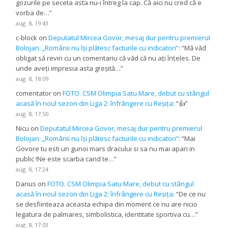
gozurile pe seceta asta nu-i întreg la cap. Că aici nu cred că e
vorba de…
”
aug. 8, 19:43
c-block
on
Deputatul Mircea Govor, mesaj dur pentru premierul
Bolojan: „Românii nu își plătesc facturile cu indicatori”
: “
Mă văd
obligat să revin cu un comentariu că văd că nu ați înțeles. De
unde aveți impresia asta greșită…
”
aug. 8, 18:09
comentator
on
FOTO. CSM Olimpia Satu Mare, debut cu stângul
acasă în noul sezon din Liga 2: înfrângere cu Reșița
: “
👍
”
aug. 8, 17:50
Nicu
on
Deputatul Mircea Govor, mesaj dur pentru premierul
Bolojan: „Românii nu își plătesc facturile cu indicatori”
: “
Mai
Govore tu esti un gunoi mars dracului si sa nu mai apari in
public !Ne este scarba cand te…
”
aug. 8, 17:24
Darius
on
FOTO. CSM Olimpia Satu Mare, debut cu stângul
acasă în noul sezon din Liga 2: înfrângere cu Reșița
: “
De ce nu
se desfiinteaza aceasta echipa din moment ce nu are nicio
legatura de palmares, simbolistica, identitate sportiva cu…
”
aug. 8, 17:03