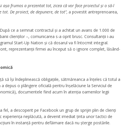
așa frumos a prezentat tot, zicea că vor face proiectul și o să-l
 tot. De proiect, de depunere, de tot”,
a povestit antreprenoarea,
. După ce a semnat contractul și a achitat un avans de 1.000 de
anii clienților –, comunicarea s-a oprit brusc. Consultanții i-au
rogramul Start-Up Nation și că dosarul va fi întocmit integral.
cont, reprezentanții firmei au început să o ignore complet, lăsând-
onomică
ă să își îndeplinească obligațiile, sătmăreanca a înțeles că totul a
a a depus o plângere oficială pentru înșelăciune la Serviciul de
conomică), documentele fiind acum în atenția oamenilor legii
la fel, a descoperit pe Facebook un grup de sprijin plin de clienți
c experiența neplăcută, a devenit imediat ținta unor tactici de
acțiuni în instanță pentru defăimare dacă nu șterge postările.