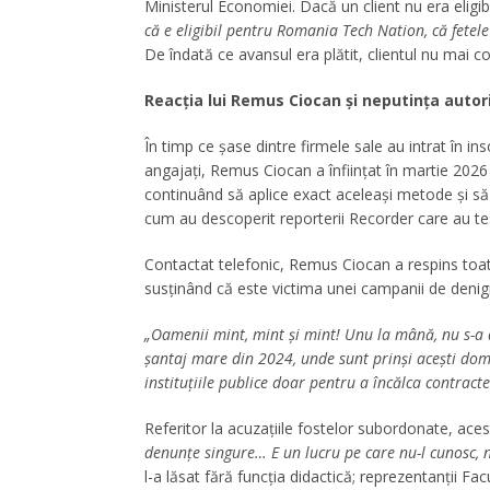
Ministerul Economiei. Dacă un client nu era elig
că e eligibil pentru Romania Tech Nation, că fetele
De îndată ce avansul era plătit, clientul nu mai c
Reacția lui Remus Ciocan și neputința autori
În timp ce șase dintre firmele sale au intrat în in
angajați, Remus Ciocan a înființat în martie 20
continuând să aplice exact aceleași metode și s
cum au descoperit reporterii Recorder care au te
Contactat telefonic, Remus Ciocan a respins toate 
susținând că este victima unei campanii de denigr
„Oamenii mint, mint și mint! Unu la mână, nu s-a 
șantaj mare din 2024, unde sunt prinși acești do
instituțiile publice doar pentru a încălca contracte 
Referitor la acuzațiile fostelor subordonate, ace
denunțe singure… E un lucru pe care nu-l cunosc, nu
l-a lăsat fără funcția didactică; reprezentanții Fa