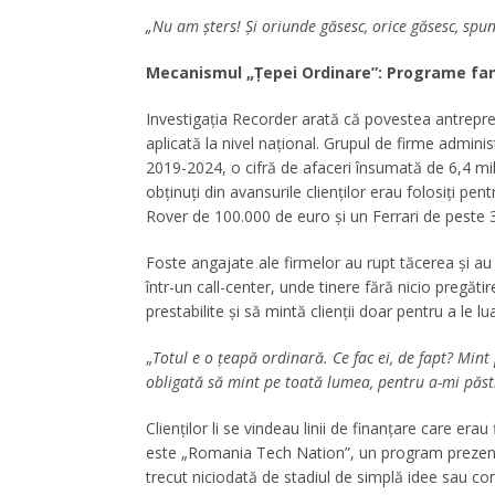
„Nu am șters! Și oriunde găsesc, orice găsesc, spu
Mecanismul „Țepei Ordinare”: Programe fan
Investigația Recorder arată că povestea antrepre
aplicată la nivel național. Grupul de firme admini
2019-2024, o cifră de afaceri însumată de 6,4 mil
obținuți din avansurile clienților erau folosiți pe
Rover de 100.000 de euro și un Ferrari de peste 
Foste angajate ale firmelor au rupt tăcerea și au
într-un call-center, unde tinere fără nicio pregăt
prestabilite și să mintă clienții doar pentru a le lua
„
Totul e o țeapă ordinară. Ce fac ei, de fapt? Mint
obligată să mint pe toată lumea, pentru a-mi păs
Clienților li se vindeau linii de finanțare care er
este „Romania Tech Nation”, un program prezentat cl
trecut niciodată de stadiul de simplă idee sau co