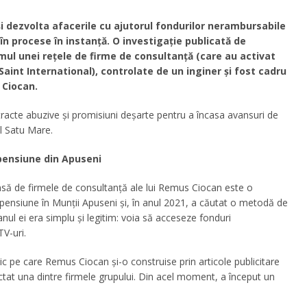
i dezvolta afacerile cu ajutorul fondurilor nerambursabile
în procese în instanță. O investigație publicată de
ul unei rețele de firme de consultanță (care au activat
aint International), controlate de un inginer și fost cadru
 Ciocan.
ntracte abuzive și promisiuni deșarte pentru a încasa avansuri de
l Satu Mare.
 pensiune din Apuseni
insă de firmele de consultanță ale lui Remus Ciocan este o
ensiune în Munții Apuseni și, în anul 2021, a căutat o metodă de
anul ei era simplu și legitim: voia să acceseze fonduri
V-uri.
 pe care Remus Ciocan și-o construise prin articole publicitare
ctat una dintre firmele grupului. Din acel moment, a început un