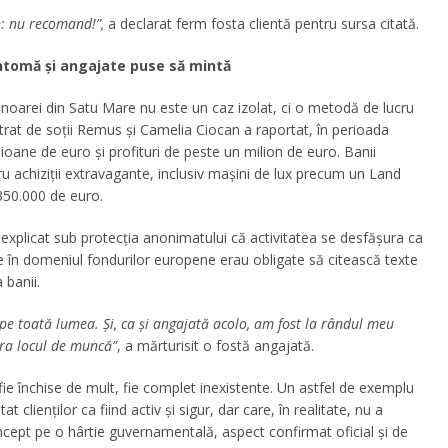
n: nu recomand!”,
a declarat ferm fosta clientă pentru sursa citată.
tomă și angajate puse să mintă
noarei din Satu Mare nu este un caz izolat, ci o metodă de lucru
strat de soții Remus și Camelia Ciocan a raportat, în perioada
ioane de euro și profituri de peste un milion de euro. Banii
ntru achiziții extravagante, inclusiv mașini de lux precum un Land
350.000 de euro.
 explicat sub protecția anonimatului că activitatea se desfășura ca
ire în domeniul fondurilor europene erau obligate să citească texte
 banii.
 pe toată lumea. Și, ca și angajată acolo, am fost la rândul meu
tra locul de muncă”
, a mărturisit o fostă angajată.
au fie închise de mult, fie complet inexistente. Un astfel de exemplu
ienților ca fiind activ și sigur, dar care, în realitate, nu a
ncept pe o hârtie guvernamentală, aspect confirmat oficial și de