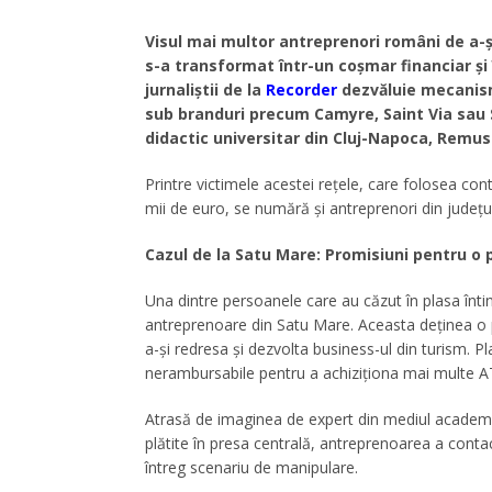
Visul mai multor antreprenori români de a-ș
s-a transformat într-un coșmar financiar și 
jurnaliștii de la
Recorder
dezvăluie mecanism
sub branduri precum Camyre, Saint Via sau S
didactic universitar din Cluj-Napoca, Remus
Printre victimele acestei rețele, care folosea co
mii de euro, se numără și antreprenori din județu
Cazul de la Satu Mare: Promisiuni pentru o
Una dintre persoanele care au căzut în plasa înt
antreprenoare din Satu Mare. Aceasta deținea o p
a-și redresa și dezvolta business-ul din turism. Pl
nerambursabile pentru a achiziționa mai multe AT
Atrasă de imaginea de expert din mediul academic
plătite în presa centrală, antreprenoarea a conta
întreg scenariu de manipulare.