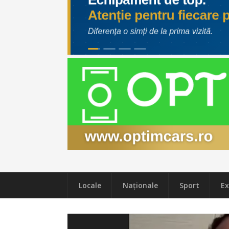
Locale
Naţionale
Sport
Ex