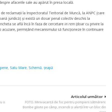
despre afacerile sale au apărut în presa locală.
de reclamații la Inspectoratul Teritorial de Muncă, la ANPC (care
nă juridică) și există un dosar penal colectiv deschis la
ncheta se află încă în faza de cercetare
in rem
(doar cu privire la
 sub acuzare, permițând mecanismului să funcționeze în continuare
opene
,
Satu Mare
,
Schemă
,
ţeapă
Articolul următor
ru o
FOTO. Minivacanță de foc pentru pompierii sătmăreni:
Bombe găsite pe câmp, incendii și alertă într-un bloc din
oraș