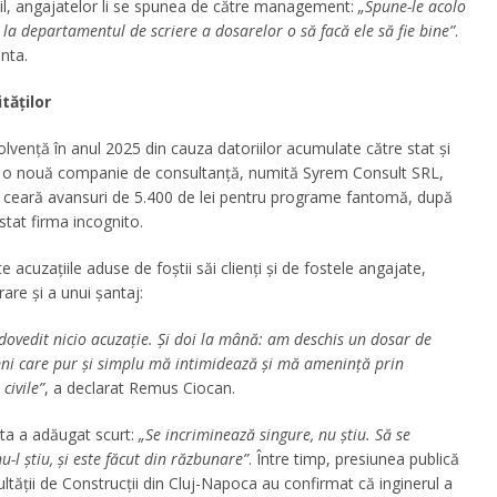
ibil, angajatelor li se spunea de către management:
„Spune-le acolo
 la departamentul de scriere a dosarelor o să facă ele să fie bine”
.
onta.
tăților
solvență în anul 2025 din cauza datoriilor acumulate către stat și
26 o nouă companie de consultanță, numită Syrem Consult SRL,
ă ceară avansuri de 5.400 de lei pentru programe fantomă, după
stat firma incognito.
acuzațiile aduse de foștii săi clienți și de fostele angajate,
are și a unui șantaj:
dovedit nicio acuzație. Și doi la mână: am deschis un dosar de
mni care pur și simplu mă intimidează și mă amenință prin
civile”
, a declarat Remus Ciocan.
sta a adăugat scurt:
„Se incriminează singure, nu știu. Să se
-l știu, și este făcut din răzbunare”
. Între timp, presiunea publică
cultății de Construcții din Cluj-Napoca au confirmat că inginerul a