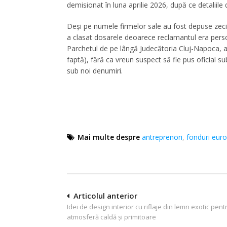
demisionat în luna aprilie 2026, după ce detaliile 
Deși pe numele firmelor sale au fost depuse zeci 
a clasat dosarele deoarece reclamantul era persoa
Parchetul de pe lângă Judecătoria Cluj-Napoca, a
faptă), fără ca vreun suspect să fie pus oficial
sub noi denumiri.
Mai multe despre
antreprenori
,
fonduri eur
Navigare
Articolul anterior
Idei de design interior cu riflaje din lemn exotic pent
în
atmosferă caldă și primitoare
articole