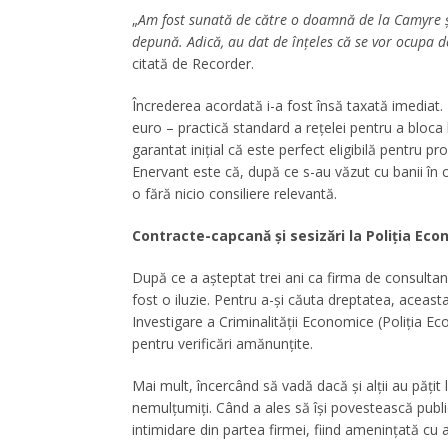
„
Am fost sunată de către o doamnă de la Camyre și 
depună. Adică, au dat de înțeles că se vor ocupa de
citată de Recorder.
Încrederea acordată i-a fost însă taxată imediat
euro – practică standard a rețelei pentru a bloca b
garantat inițial că este perfect eligibilă pentru p
Enervant este că, după ce s-au văzut cu banii în 
o fără nicio consiliere relevantă.
Contracte-capcană și sesizări la Poliția Ec
După ce a așteptat trei ani ca firma de consultanț
fost o iluzie. Pentru a-și căuta dreptatea, aceast
Investigare a Criminalității Economice (Poliția E
pentru verificări amănunțite.
Mai mult, încercând să vadă dacă și alții au pățit 
nemulțumiți. Când a ales să își povestească publi
intimidare din partea firmei, fiind amenințată cu 