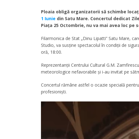
Ploaia obligă organizatorii să schimbe loca
1 Iunie
din Satu Mare. Concertul dedicat Zilei 
Piața 25 Octombrie, nu va mai avea loc pe s
Filarmonica de Stat „Dinu Lipatti” Satu Mare, car
Studio, va susține spectacolul în condiții de sigura
oră, 18:00.
Reprezentanții Centrului Cultural G.M. Zamfirescu 
meteorologice nefavorabile și i-au invitat pe săt
Concertul rămâne astfel o ocazie specială pentru ce
profesioniști.
Player
video