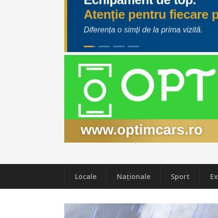
Locale
Naţionale
Sport
Ex