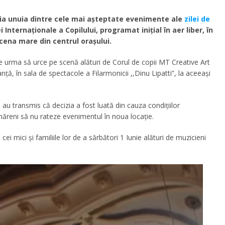
ția unuia dintre cele mai așteptate evenimente ale
zilei de
Internaționale a Copilului, programat inițial în aer liber, în
cena mare din centrul orașului.
e urma să urce pe scenă alături de Corul de copii MT Creative Art
nță, în sala de spectacole a Filarmonicii ,,Dinu Lipatti”, la aceeași
au transmis că decizia a fost luată din cauza condițiilor
măreni să nu rateze evenimentul în noua locație.
i mici și familiile lor de a sărbători 1 Iunie alături de muzicieni