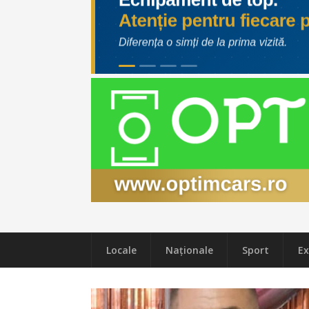
Locale
Naţionale
Sport
Ex