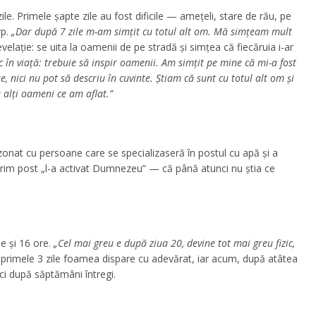
ile. Primele șapte zile au fost dificile — amețeli, stare de rău, pe
rp.
„Dar după 7 zile m-am simțit cu totul alt om. Mă simțeam mult
evelație: se uita la oamenii de pe stradă și simțea că fiecăruia i-ar
c în viață: trebuie să inspir oamenii. Am simțit pe mine că mi-a fost
e, nici nu pot să descriu în cuvinte. Știam că sunt cu totul alt om și
 alți oameni ce am aflat.”
zonat cu persoane care se specializaseră în postul cu apă și a
prim post „l-a activat Dumnezeu” — că până atunci nu știa ce
le și 16 ore.
„Cel mai greu e după ziua 20, devine tot mai greu fizic,
primele 3 zile foamea dispare cu adevărat, iar acum, după atâtea
i după săptămâni întregi.