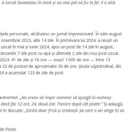
 A lucrat Dumnezeu în mine și nu mai pot să fiu la fel. E o altă
ițele personale, alcătuiesc un jurnal impresionant. În iulie-august
 noiembrie 2023, alte 14 zile. În primăvara lui 2024, a reușit un
 uscat în mai și iunie 2024, apoi un post de 14 zile în august,
ătoarele 7 zile post cu apă și ultimele 2 zile din nou post uscat.
2024: 41 de zile și 16 ore — exact 1.000 de ore — între 13
 22 de posturi de aproximativ 36 de ore, ținute săptămânal, din
24 a acumulat 123 de zile de post.
 extremist.
„Nu vreau să inspir oamenii să ajungă la aceleași
dacă fac 12 ore, 24, două zile. Fiecare după cât poate.”
Și adaugă,
 în discuție:
„Există doar frică și credință: pe care o vei alege îți va
e Florin.