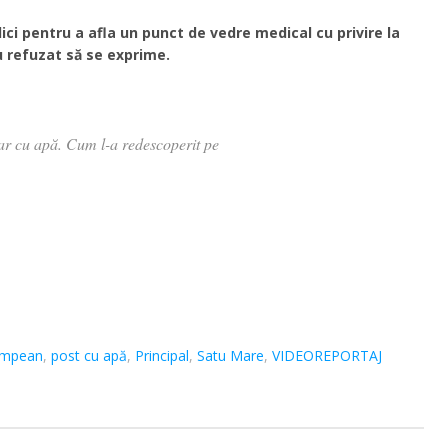
ci pentru a afla un punct de vedre medical cu privire la
au refuzat să se exprime.
oar cu apă. Cum l-a redescoperit pe
Câmpean
,
post cu apă
,
Principal
,
Satu Mare
,
VIDEOREPORTAJ