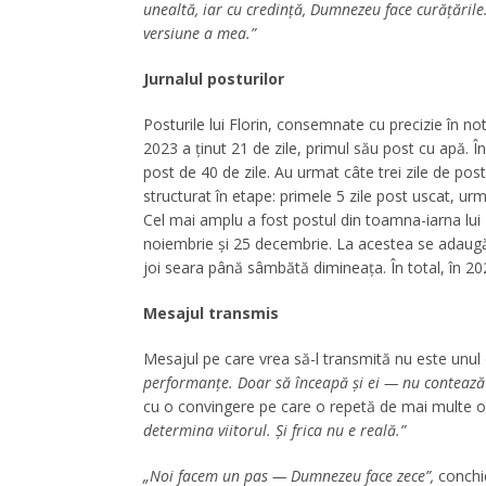
unealtă, iar cu credință, Dumnezeu face curățările.
versiune a mea.”
Jurnalul posturilor
Posturile lui Florin, consemnate cu precizie în not
2023 a ținut 21 de zile, primul său post cu apă. În
post de 40 de zile. Au urmat câte trei zile de post
structurat în etape: primele 5 zile post uscat, urm
Cel mai amplu a fost postul din toamna-iarna lui 
noiembrie și 25 decembrie. La acestea se adaugă
joi seara până sâmbătă dimineața. În total, în 20
Mesajul transmis
Mesajul pe care vrea să-l transmită nu este unul
performanțe. Doar să înceapă și ei — nu contează 
cu o convingere pe care o repetă de mai multe ori
determina viitorul. Și frica nu e reală.”
„Noi facem un pas — Dumnezeu face zece”,
conchid