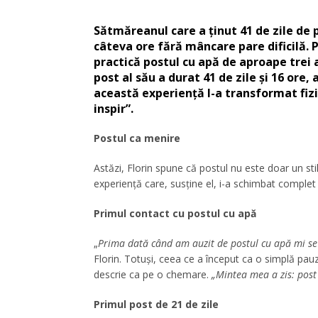
Sătmăreanul care a ținut 41 de zile de 
câteva ore fără mâncare pare dificilă.
practică postul cu apă de aproape trei a
post al său a durat 41 de zile și 16 ore,
această experiență l-a transformat fizic
inspir”.
Postul ca menire
Astăzi, Florin spune că postul nu este doar un sti
experiență care, susține el, i-a schimbat complet 
Primul contact cu postul cu apă
„
Prima dată când am auzit de postul cu apă mi se
Florin. Totuși, ceea ce a început ca o simplă pau
descrie ca pe o chemare.
„Mintea mea a zis: post 
Primul post de 21 de zile