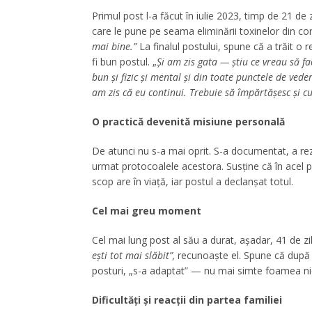
Primul post l-a făcut în iulie 2023, timp de 21 de z
care le pune pe seama eliminării toxinelor din co
mai bine.”
La finalul postului, spune că a trăit o r
fi bun postul. „
Și am zis gata — știu ce vreau să fa
bun și fizic și mental și din toate punctele de veder
am zis că eu continui. Trebuie să împărtășesc și cu
O practică devenită misiune personală
De atunci nu s-a mai oprit. S-a documentat, a re
urmat protocoalele acestora. Susține că în acel 
scop are în viață, iar postul a declanșat totul.
Cel mai greu moment
Cel mai lung post al său a durat, așadar, 41 de zi
ești tot mai slăbit”,
recunoaște el. Spune că după 
posturi, „s-a adaptat” — nu mai simte foamea nic
Dificultăți și reacții din partea familiei