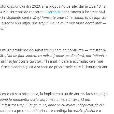
stul Crăciunului din 2023, și-a propus 40 de zile, dar în ziua 13 i s-
4 zile. Întrebat de reporterii
PortalSM
dacă cineva a încercat să-l
rin răspunde senin:
„Deși lumea te vede că te chinui, tu de fapt știi
 din exterior văd altfel, dar scopul meu e mult mai mare decât atât —
ea.”
mai multe probleme de sănătate cu care se confrunta — rezistență
gât.
„Noi de fapt suntem ca mărul frumos pe dinafară, dar înăuntru
atât se fac aceste curățări.”
În anul în care a acumulat cele mai
fizică evidentă și că a scăpat de problemele care îl chinuiseră ani
tește că și-a propus ca, la împlinirea a 40 de ani, să facă cel puțin
 până la momentul acela viața mea a mers în cerc. M-am
 a fost tot timpul lângă mine, doar că eu m-am îndepărtat de el.”
are, ci ca pe o unealtă prin care credința lucrează:
„Postul e o