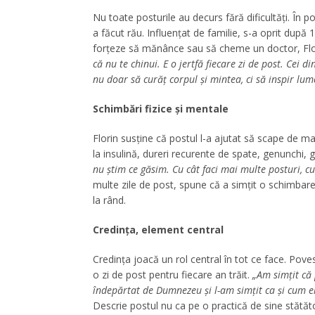
Nu toate posturile au decurs fără dificultăți. În po
a făcut rău. Influențat de familie, s-a oprit după 1
forțeze să mănânce sau să cheme un doctor, Flo
că nu te chinui. E o jertfă fiecare zi de post. Cei
nu doar să curăț corpul și mintea, ci să inspir lum
Schimbări fizice și mentale
Florin susține că postul l-a ajutat să scape de 
la insulină, dureri recurente de spate, genunchi, 
nu știm ce găsim. Cu cât faci mai multe posturi, cu 
multe zile de post, spune că a simțit o schimbare 
la rând.
Credința, element central
Credința joacă un rol central în tot ce face. Poves
o zi de post pentru fiecare an trăit.
„Am simțit că
îndepărtat de Dumnezeu și l-am simțit ca și cum el
Descrie postul nu ca pe o practică de sine stătăto