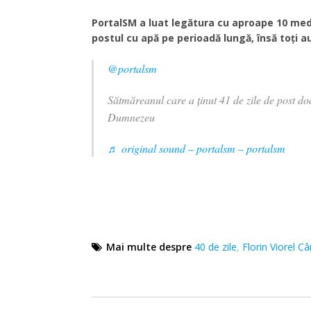
PortalSM a luat legătura cu aproape 10 medi
postul cu apă pe perioadă lungă, însă toți 
@portalsm
Sătmăreanul care a ținut 41 de zile de post d
Dumnezeu
♬ original sound – portalsm – portalsm
Mai multe despre
40 de zile
,
Florin Viorel 