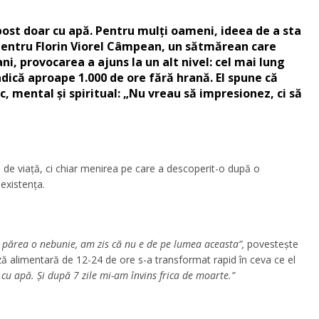
post doar cu apă. Pentru mulți oameni, ideea de a sta
 Pentru Florin Viorel Câmpean, un sătmărean care
ni, provocarea a ajuns la un alt nivel: cel mai lung
 adică aproape 1.000 de ore fără hrană. El spune că
, mental și spiritual: „Nu vreau să impresionez, ci să
l de viață, ci chiar menirea pe care a descoperit-o după o
existența.
 părea o nebunie, am zis că nu e de pe lumea aceasta”,
povestește
ză alimentară de 12-24 de ore s-a transformat rapid în ceva ce el
cu apă. Și după 7 zile mi-am învins frica de moarte.”