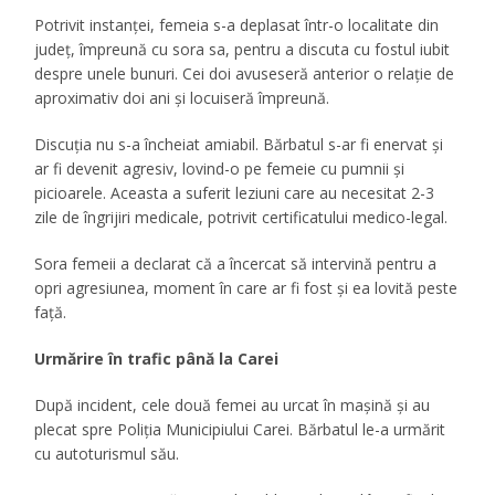
Potrivit instanței, femeia s-a deplasat într-o localitate din
județ, împreună cu sora sa, pentru a discuta cu fostul iubit
despre unele bunuri. Cei doi avuseseră anterior o relație de
aproximativ doi ani și locuiseră împreună.
Discuția nu s-a încheiat amiabil. Bărbatul s-ar fi enervat și
ar fi devenit agresiv, lovind-o pe femeie cu pumnii și
picioarele. Aceasta a suferit leziuni care au necesitat 2-3
zile de îngrijiri medicale, potrivit certificatului medico-legal.
Sora femeii a declarat că a încercat să intervină pentru a
opri agresiunea, moment în care ar fi fost și ea lovită peste
față.
Urmărire în trafic până la Carei
După incident, cele două femei au urcat în mașină și au
plecat spre Poliția Municipiului Carei. Bărbatul le-a urmărit
cu autoturismul său.