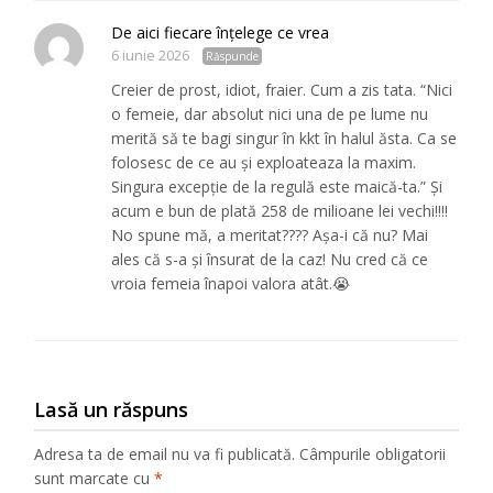
De aici fiecare înțelege ce vrea
6 iunie 2026
Răspunde
Creier de prost, idiot, fraier. Cum a zis tata. “Nici
o femeie, dar absolut nici una de pe lume nu
merită să te bagi singur în kkt în halul ăsta. Ca se
folosesc de ce au și exploateaza la maxim.
Singura excepție de la regulă este maică-ta.” Și
acum e bun de plată 258 de milioane lei vechi!!!!
No spune mă, a meritat???? Așa-i că nu? Mai
ales că s-a și însurat de la caz! Nu cred că ce
vroia femeia înapoi valora atât.😭
Lasă un răspuns
Adresa ta de email nu va fi publicată.
Câmpurile obligatorii
sunt marcate cu
*