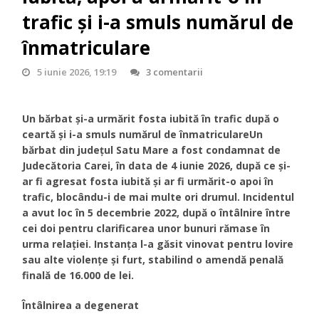
trafic și i-a smuls numărul de
înmatriculare
5 iunie 2026, 19:19
3 comentarii
Un bărbat și-a urmărit fosta iubită în trafic după o
ceartă și i-a smuls numărul de înmatriculareUn
bărbat din județul Satu Mare a fost condamnat de
Judecătoria Carei, în data de 4 iunie 2026, după ce și-
ar fi agresat fosta iubită și ar fi urmărit-o apoi în
trafic, blocându-i de mai multe ori drumul. Incidentul
a avut loc în 5 decembrie 2022, după o întâlnire între
cei doi pentru clarificarea unor bunuri rămase în
urma relației. Instanța l-a găsit vinovat pentru lovire
sau alte violențe și furt, stabilind o amendă penală
finală de 16.000 de lei.
Întâlnirea a degenerat