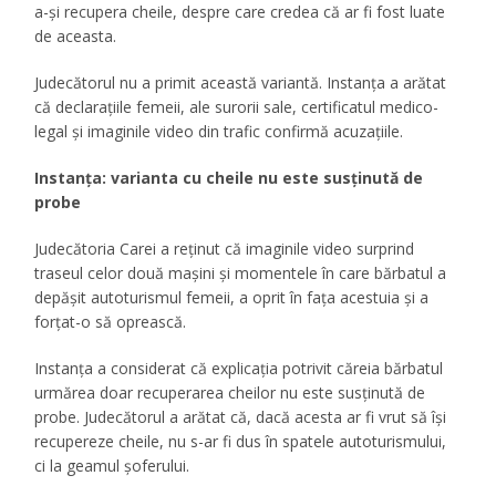
a-și recupera cheile, despre care credea că ar fi fost luate
de aceasta.
Judecătorul nu a primit această variantă. Instanța a arătat
că declarațiile femeii, ale surorii sale, certificatul medico-
legal și imaginile video din trafic confirmă acuzațiile.
Instanța: varianta cu cheile nu este susținută de
probe
Judecătoria Carei a reținut că imaginile video surprind
traseul celor două mașini și momentele în care bărbatul a
depășit autoturismul femeii, a oprit în fața acestuia și a
forțat-o să oprească.
Instanța a considerat că explicația potrivit căreia bărbatul
urmărea doar recuperarea cheilor nu este susținută de
probe. Judecătorul a arătat că, dacă acesta ar fi vrut să își
recupereze cheile, nu s-ar fi dus în spatele autoturismului,
ci la geamul șoferului.