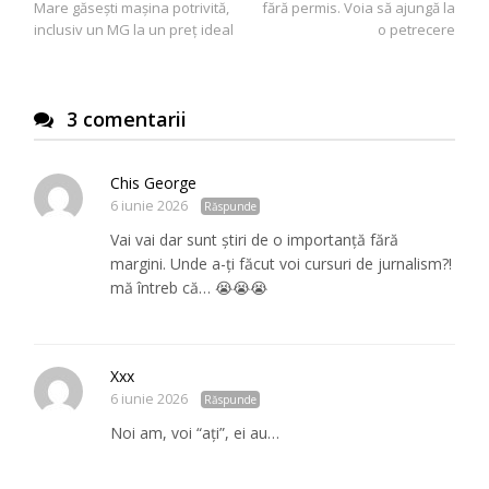
articole
Mare găsești mașina potrivită,
fără permis. Voia să ajungă la
inclusiv un MG la un preț ideal
o petrecere
3 comentarii
Chis George
6 iunie 2026
Răspunde
Vai vai dar sunt știri de o importanță fără
margini. Unde a-ți făcut voi cursuri de jurnalism?!
mă întreb că… 😭😭😭
Xxx
6 iunie 2026
Răspunde
Noi am, voi “ați”, ei au…