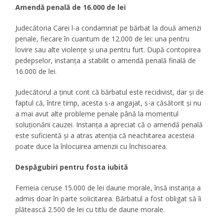
Amendă penală de 16.000 de lei
Judecătoria Carei l-a condamnat pe bărbat la două amenzi
penale, fiecare în cuantum de 12.000 de lei: una pentru
lovire sau alte violențe și una pentru furt. După contopirea
pedepselor, instanța a stabilit o amendă penală finală de
16.000 de lei.
Judecătorul a ținut cont că bărbatul este recidivist, dar și de
faptul că, între timp, acesta s-a angajat, s-a căsătorit și nu
a mai avut alte probleme penale până la momentul
soluționării cauzei. Instanța a apreciat că o amendă penală
este suficientă și a atras atenția că neachitarea acesteia
poate duce la înlocuirea amenzii cu închisoarea.
Despăgubiri pentru fosta iubită
Femeia ceruse 15.000 de lei daune morale, însă instanța a
admis doar în parte solicitarea. Bărbatul a fost obligat să îi
plătească 2.500 de lei cu titlu de daune morale.