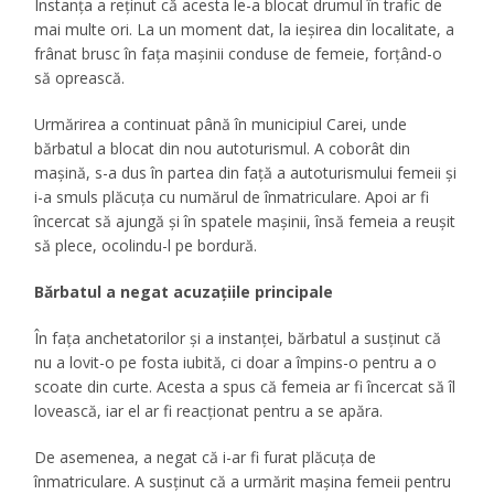
Instanța a reținut că acesta le-a blocat drumul în trafic de
mai multe ori. La un moment dat, la ieșirea din localitate, a
frânat brusc în fața mașinii conduse de femeie, forțând-o
să oprească.
Urmărirea a continuat până în municipiul Carei, unde
bărbatul a blocat din nou autoturismul. A coborât din
mașină, s-a dus în partea din față a autoturismului femeii și
i-a smuls plăcuța cu numărul de înmatriculare. Apoi ar fi
încercat să ajungă și în spatele mașinii, însă femeia a reușit
să plece, ocolindu-l pe bordură.
Bărbatul a negat acuzațiile principale
În fața anchetatorilor și a instanței, bărbatul a susținut că
nu a lovit-o pe fosta iubită, ci doar a împins-o pentru a o
scoate din curte. Acesta a spus că femeia ar fi încercat să îl
lovească, iar el ar fi reacționat pentru a se apăra.
De asemenea, a negat că i-ar fi furat plăcuța de
înmatriculare. A susținut că a urmărit mașina femeii pentru