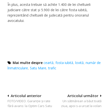
În plus, acesta trebuie să achite 1.400 de lei cheltuieli
judiciare către stat și 5.900 de lei către fosta iubită,
reprezentând cheltuieli de judecată pentru onorariul
avocatului.
Mai multe despre
ceartă
,
fosta iubită
,
lovită
,
număr de
înmatriculare
,
Satu Mare
,
trafic
Navigare
Articolul anterior
Articolul următor
FOTO/VIDEO. Garanție și rate
Un sătmărean a băut toată
în
fără avans: la Optim Cars Satu
ziua, apoi s-a urcat la volan