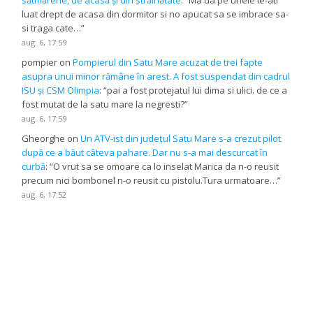
luat drept de acasa din dormitor si no apucat sa se imbrace sa-
si traga cate…
”
aug. 6, 17:59
pompier
on
Pompierul din Satu Mare acuzat de trei fapte
asupra unui minor rămâne în arest. A fost suspendat din cadrul
ISU și CSM Olimpia
: “
pai a fost protejatul lui dima si ulici. de ce a
fost mutat de la satu mare la negresti?
”
aug. 6, 17:59
Gheorghe
on
Un ATV-ist din județul Satu Mare s-a crezut pilot
după ce a băut câteva pahare. Dar nu s-a mai descurcat în
curbă
: “
O vrut sa se omoare ca lo inselat Marica da n-o reusit
precum nici bombonel n-o reusit cu pistolu.Tura urmatoare…
”
aug. 6, 17:52