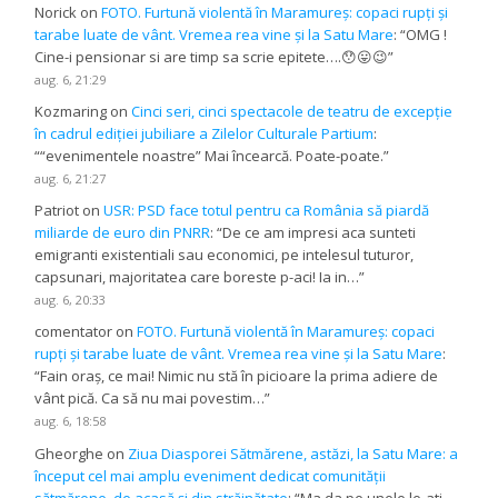
Norick
on
FOTO. Furtună violentă în Maramureș: copaci rupți și
tarabe luate de vânt. Vremea rea vine și la Satu Mare
: “
OMG !
Cine-i pensionar si are timp sa scrie epitete….😯😛😉
”
aug. 6, 21:29
Kozmaring
on
Cinci seri, cinci spectacole de teatru de excepție
în cadrul ediției jubiliare a Zilelor Culturale Partium
:
“
“evenimentele noastre” Mai încearcă. Poate-poate.
”
aug. 6, 21:27
Patriot
on
USR: PSD face totul pentru ca România să piardă
miliarde de euro din PNRR
: “
De ce am impresi aca sunteti
emigranti existentiali sau economici, pe intelesul tuturor,
capsunari, majoritatea care boreste p-aci! Ia in…
”
aug. 6, 20:33
comentator
on
FOTO. Furtună violentă în Maramureș: copaci
rupți și tarabe luate de vânt. Vremea rea vine și la Satu Mare
:
“
Fain oraș, ce mai! Nimic nu stă în picioare la prima adiere de
vânt pică. Ca să nu mai povestim…
”
aug. 6, 18:58
Gheorghe
on
Ziua Diasporei Sătmărene, astăzi, la Satu Mare: a
început cel mai amplu eveniment dedicat comunității
sătmărene, de acasă și din străinătate
: “
Ma da pe unele le-ati