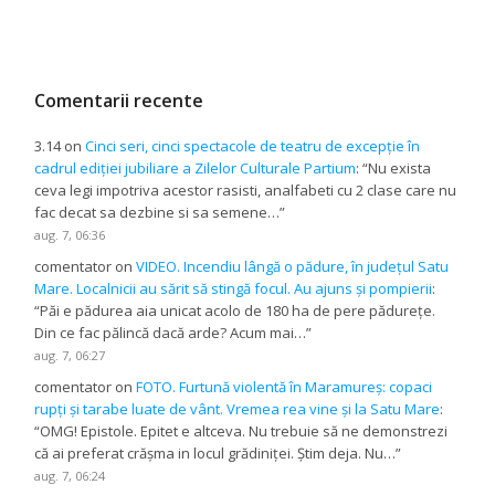
Comentarii recente
3.14
on
Cinci seri, cinci spectacole de teatru de excepție în
cadrul ediției jubiliare a Zilelor Culturale Partium
: “
Nu exista
ceva legi impotriva acestor rasisti, analfabeti cu 2 clase care nu
fac decat sa dezbine si sa semene…
”
aug. 7, 06:36
comentator
on
VIDEO. Incendiu lângă o pădure, în județul Satu
Mare. Localnicii au sărit să stingă focul. Au ajuns și pompierii
:
“
Păi e pădurea aia unicat acolo de 180 ha de pere pădurețe.
Din ce fac pălincă dacă arde? Acum mai…
”
aug. 7, 06:27
comentator
on
FOTO. Furtună violentă în Maramureș: copaci
rupți și tarabe luate de vânt. Vremea rea vine și la Satu Mare
:
“
OMG! Epistole. Epitet e altceva. Nu trebuie să ne demonstrezi
că ai preferat crășma in locul grădiniței. Știm deja. Nu…
”
aug. 7, 06:24