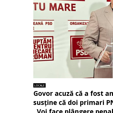
LOCALE
Govor acuză că a fost a
susține că doi primari P
,,Voi face plângere penal