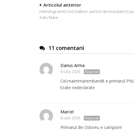
Navigare
Articolul anterior
Hidrologii emit Cod Galben: pericol de inundații în ju
în
Satu Mare
articole
11 comentarii
Darius Arma
8 iulie 2026
Răspunde
Cel.maimmarembandit e primarul PNL din
toate nedeclarate
Marcel
8 iulie 2026
Răspunde
Primarul din Odoreu e campion!