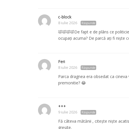
c-block
8 iulie 2026
Răspunde
🤣🤣🤣🤣De fapt e de plâns ce politic
ocupați acuma? De parcă ați fi niște cop
Feri
8 iulie 2026
Răspunde
Parca dragnea era obsedat ca cineva vr
premonitie? 😂
+++
9 iulie 2026
Răspunde
Fă câteva mătănii , citește niște acatis
greșite.