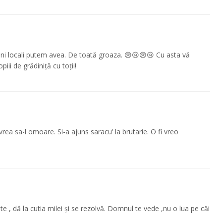
ieni locali putem avea. De toată groaza. 😢😢😢😢 Cu asta vă
iii de grădiniță cu toții!
ea sa-l omoare. Si-a ajuns saracu’ la brutarie. O fi vreo
te , dă la cutia milei și se rezolvă. Domnul te vede ,nu o lua pe căi