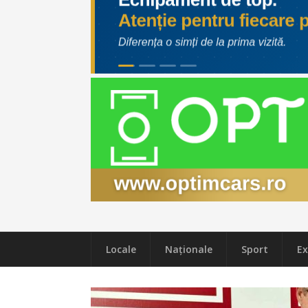
Locale
Naţionale
Sport
Ex