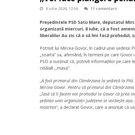
8 iulie 2026, 12:56
11 comentarii
Președintele PSD Satu Mare, deputatul Mirce
organizată miercuri, 8 iulie, că a fost amen
liberalilor Au zis că o să îmi facă prohodul
Potrivit lui Mircea Govor, în cadrul unei ședințe 
„soarta” sa, afirmând, în termeni pe care Govor i-
PSD a susținut că, potrivit informațiilor pe care le 
celălalt ,,masa”.
,,A fost primarul din Cămărzana la ședință la PNL i
Mircea Govor. Pentru că primarul din Cămărzana și
,,lasă că îi facem noi prohodul la Govor că prea mu
ședința unei organizații județene se vorbește așa
moartea”
, a declarat Govor, care a anunțat că v