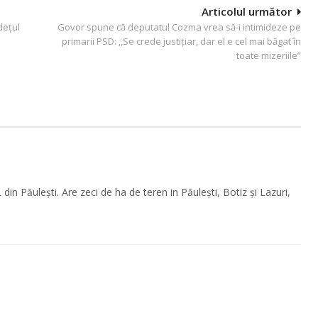
Articolul următor
dețul
Govor spune că deputatul Cozma vrea să-i intimideze pe
primarii PSD: ,,Se crede justițiar, dar el e cel mai băgat în
toate mizeriile”
 Păulești. Are zeci de ha de teren in Păulești, Botiz și Lazuri,