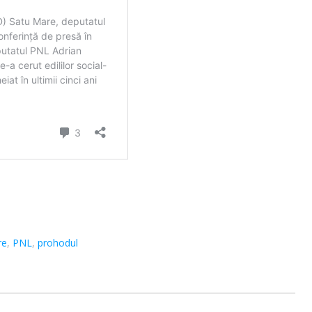
re
,
PNL
,
prohodul