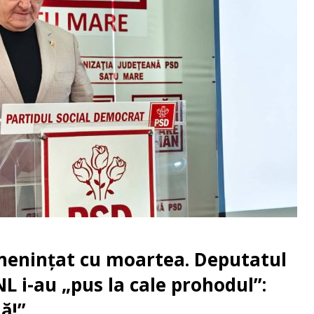
menințat cu moartea. Deputatul
NL i-au „pus la cale prohodul”:
ă!”