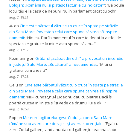
Bolojan: „Românii nu își plătesc facturile cu indicatori”
: “
Bă boule
locul tău e la casa de nebuni. Nu în parlament căcat cu ochi
”
aug. 7, 18:21
🙏
on
Cine este bărbatul văzut cu o cruce în spate pe străzile
din Satu Mare. Povestea celui care spune că vrea să inspire
oamenii
: “
Nici eu. Dar în momentul în care te dedai la astfel de
spectacole gratuite la mine asta spune că am…
”
aug. 7, 17:37
Kozmaring
on
Grătarul „scăpat din ochi” a provocat un incendiu
în județul Satu Mare. ,,Bucătarul” a fost amendat
: “
Micii si
gratarul cum a iesit?
”
aug. 7, 17:28
Gelu
on
Cine este bărbatul văzut cu o cruce în spate pe străzile
din Satu Mare. Povestea celui care spune că vrea să inspire
oamenii
: “
Nu-l cunosc,nu-l judec,nu dau cu piatra! Dacă își
poartă crucea in liniște și își vede de drumul lui e ok…
”
aug. 7, 16:58
Pop
on
Meteorologii prelungesc Codul galben: Satu Mare
rămâne sub avertizare de vijelii și averse torențiale
: “
Egal cu
zero Codul galben,cand anunta cod galben,inseamna slabe