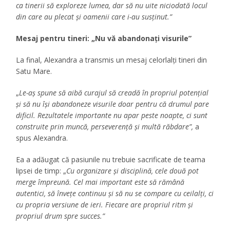
ca tinerii să exploreze lumea, dar să nu uite niciodată locul
din care au plecat și oamenii care i-au susținut.”
Mesaj pentru tineri: „Nu vă abandonați visurile”
La final, Alexandra a transmis un mesaj celorlalți tineri din
Satu Mare.
„
Le-aș spune să aibă curajul să creadă în propriul potențial
și să nu își abandoneze visurile doar pentru că drumul pare
dificil. Rezultatele importante nu apar peste noapte, ci sunt
construite prin muncă, perseverență și multă răbdare”,
a
spus Alexandra.
Ea a adăugat că pasiunile nu trebuie sacrificate de teama
lipsei de timp: „
Cu organizare și disciplină, cele două pot
merge împreună. Cel mai important este să rămână
autentici, să învețe continuu și să nu se compare cu ceilalți, ci
cu propria versiune de ieri. Fiecare are propriul ritm și
propriul drum spre succes.”