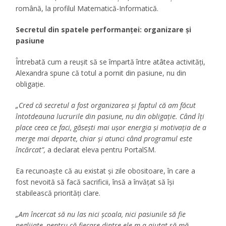
română, la profilul Matematică-Informatică.
Secretul din spatele performanței: organizare și
pasiune
Întrebată cum a reușit să se împartă între atâtea activități,
Alexandra spune că totul a pornit din pasiune, nu din
obligație.
„Cred că secretul a fost organizarea și faptul că am făcut
întotdeauna lucrurile din pasiune, nu din obligație. Când îți
place ceea ce faci, găsești mai ușor energia și motivația de a
merge mai departe, chiar și atunci când programul este
încărcat”,
a declarat eleva pentru PortalSM.
Ea recunoaște că au existat și zile obositoare, în care a
fost nevoită să facă sacrificii, însă a învățat să își
stabilească priorități clare.
„Am încercat să nu las nici școala, nici pasiunile să fie
neglijate, pentru că fiecare dintre ele m-a ajutat să mă