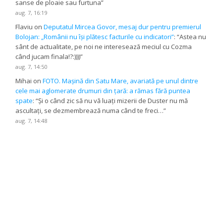
sanse de ploaie sau furtuna
”
aug. 7, 16:19
Flaviu
on
Deputatul Mircea Govor, mesaj dur pentru premierul
Bolojan: „Românii nu își plătesc facturile cu indicatori”
: “
Astea nu
sânt de actualitate, pe noi ne interesează meciul cu Cozma
când jucam finala!?:))))
”
aug. 7, 14:50
Mihai
on
FOTO. Mașină din Satu Mare, avariată pe unul dintre
cele mai aglomerate drumuri din țară: a rămas fără puntea
spate
: “
Și o când zic să nu vă luați mizerii de Duster nu mă
ascultați, se dezmembrează numa când te freci…
”
aug. 7, 14:48