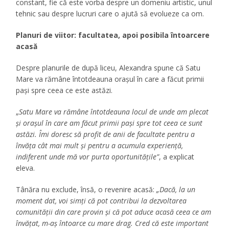
constant, fie că este vorba despre un domeniu artistic, unul
tehnic sau despre lucruri care o ajută să evolueze ca om.
Planuri de viitor: facultatea, apoi posibila întoarcere
acasă
Despre planurile de după liceu, Alexandra spune că Satu
Mare va rămâne întotdeauna orașul în care a făcut primii
pași spre ceea ce este astăzi.
„
Satu Mare va rămâne întotdeauna locul de unde am plecat
și orașul în care am făcut primii pași spre tot ceea ce sunt
astăzi. Îmi doresc să profit de anii de facultate pentru a
învăța cât mai mult și pentru a acumula experiență,
indiferent unde mă vor purta oportunitățile”
, a explicat
eleva.
Tânăra nu exclude, însă, o revenire acasă:
„Dacă, la un
moment dat, voi simți că pot contribui la dezvoltarea
comunității din care provin și că pot aduce acasă ceea ce am
învățat, m-aș întoarce cu mare drag. Cred că este important