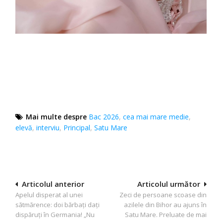
Mai multe despre
Bac 2026
,
cea mai mare medie
,
elevă
,
interviu
,
Principal
,
Satu Mare
Navigare
Articolul anterior
Articolul următor
Apelul disperat al unei
Zeci de persoane scoase din
în
sătmărence: doi bărbați dați
azilele din Bihor au ajuns în
articole
dispăruți în Germania! „Nu
Satu Mare. Preluate de mai