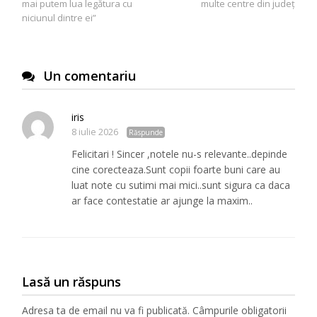
mai putem lua legătura cu
multe centre din județ
niciunul dintre ei”
Un comentariu
iris
8 iulie 2026
Răspunde
Felicitari ! Sincer ,notele nu-s relevante..depinde
cine corecteaza.Sunt copii foarte buni care au
luat note cu sutimi mai mici..sunt sigura ca daca
ar face contestatie ar ajunge la maxim..
Lasă un răspuns
Adresa ta de email nu va fi publicată.
Câmpurile obligatorii