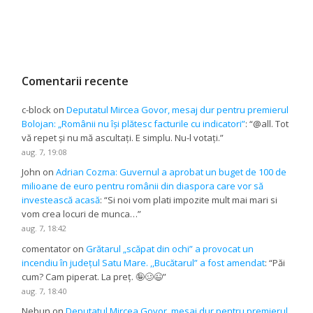
Comentarii recente
c-block
on
Deputatul Mircea Govor, mesaj dur pentru premierul
Bolojan: „Românii nu își plătesc facturile cu indicatori”
: “
@all. Tot
vă repet și nu mă ascultați. E simplu. Nu-l votați.
”
aug. 7, 19:08
John
on
Adrian Cozma: Guvernul a aprobat un buget de 100 de
milioane de euro pentru românii din diaspora care vor să
investească acasă
: “
Si noi vom plati impozite mult mai mari si
vom crea locuri de munca…
”
aug. 7, 18:42
comentator
on
Grătarul „scăpat din ochi” a provocat un
incendiu în județul Satu Mare. ,,Bucătarul” a fost amendat
: “
Păi
cum? Cam piperat. La preț. 🤪🥴😉
”
aug. 7, 18:40
Nebun
on
Deputatul Mircea Govor, mesaj dur pentru premierul