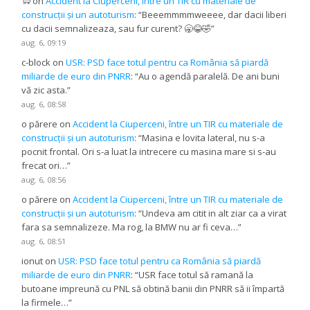
🐑
on
Accident la Ciuperceni, între un TIR cu materiale de
construcții și un autoturism
: “
Beeemmmmweeee, dar dacii liberi
cu dacii semnalizeaza, sau fur curent? 🥱😂🤣
”
aug. 6, 09:19
c-block
on
USR: PSD face totul pentru ca România să piardă
miliarde de euro din PNRR
: “
Au o agendă paralelă. De ani buni
vă zic asta.
”
aug. 6, 08:58
o părere
on
Accident la Ciuperceni, între un TIR cu materiale de
construcții și un autoturism
: “
Masina e lovita lateral, nu s-a
pocnit frontal. Ori s-a luat la intrecere cu masina mare si s-au
frecat ori…
”
aug. 6, 08:56
o părere
on
Accident la Ciuperceni, între un TIR cu materiale de
construcții și un autoturism
: “
Undeva am citit in alt ziar ca a virat
fara sa semnalizeze. Ma rog, la BMW nu ar fi ceva…
”
aug. 6, 08:51
ionut
on
USR: PSD face totul pentru ca România să piardă
miliarde de euro din PNRR
: “
USR face totul să ramană la
butoane impreună cu PNL să obtină banii din PNRR să ii împartă
la firmele…
”