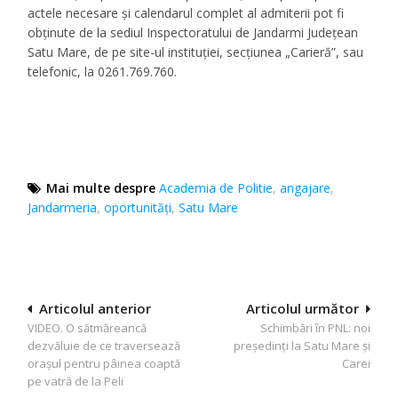
actele necesare și calendarul complet al admiterii pot fi
obținute de la sediul Inspectoratului de Jandarmi Județean
Satu Mare, de pe site-ul instituției, secțiunea „Carieră”, sau
telefonic, la 0261.769.760.
Mai multe despre
Academia de Politie
,
angajare
,
Jandarmeria
,
oportunităţi
,
Satu Mare
Navigare
Articolul anterior
Articolul următor
VIDEO. O sătmăreancă
Schimbări în PNL: noi
în
dezvăluie de ce traversează
președinți la Satu Mare și
articole
orașul pentru pâinea coaptă
Carei
pe vatră de la Peli