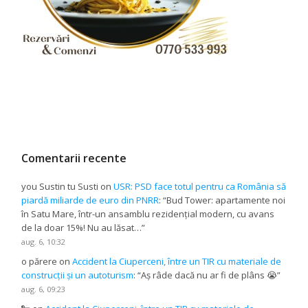
Comentarii recente
you Sustin tu Susti
on
USR: PSD face totul pentru ca România să
piardă miliarde de euro din PNRR
: “
Bud Tower: apartamente noi
în Satu Mare, într-un ansamblu rezidențial modern, cu avans
de la doar 15%! Nu au lăsat…
”
aug. 6, 10:32
o părere
on
Accident la Ciuperceni, între un TIR cu materiale de
construcții și un autoturism
: “
Aș râde dacă nu ar fi de plâns 😭
”
aug. 6, 09:23