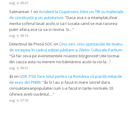
aug. 6, 08:47
Satmarean 1
on
Accident la Ciuperceni, între un TIR cu materiale
de construcții și un autoturism
: “
Daca asa s-a intamplat,chiar
merita soferul lasat acolo,si sa-l scoata cand se mai racorea
putin afara,asa ca sa-si revina. Si…
”
aug. 6, 08:16
Detectivul de Presă SOC
on
Cinci seri, cinci spectacole de teatru
de excepție în cadrul ediției jubiliare a Zilelor Culturale Partium
:
“
Să fac ceva pe evenimentele noastre b0zgoresti! Uite tocmai
din cauza asta nu merem noi băimărenii acolo la voi la…
”
aug. 6, 08:01
👍
on
USR: PSD face totul pentru ca România să piardă miliarde
de euro din PNRR
: “
👍 Si l-au si facut in mare secret dara
consuktareanpopulatiei cum s-a facut in tarile normale. Dl.
Ghinea aveti cuvântul.…
”
aug. 6, 07:50