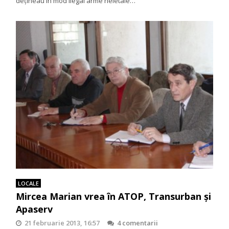
deţineau în mod ilegal arme neletale…
LOCALE
Mircea Marian vrea în ATOP, Transurban și
Apaserv
21 februarie 2013, 16:57
4 comentarii