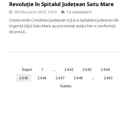
Revoluție în Spitalul Județean Satu Mare
20 februarie 2013, 14:10
12 comentarii
Conducerile Consiliului Judeţean (CJ) şi a Spitalului Judeţean de
Urgenţă (SJU) Satu Mare au prezentat astăzi într-o conferinţă
de presă…
Înapoi
1
…
2.642
2.643
2.644
2.645
2.646
2.647
2.648
…
2.663
Înainte