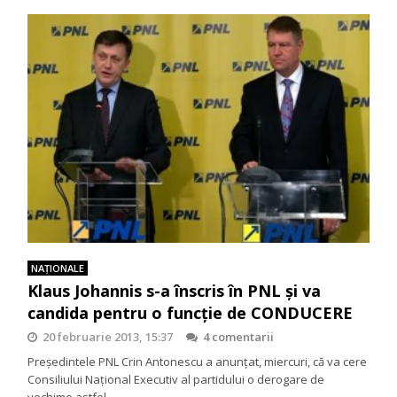
NAŢIONALE
Klaus Johannis s-a înscris în PNL şi va
candida pentru o funcţie de CONDUCERE
20 februarie 2013, 15:37
4 comentarii
Preşedintele PNL Crin Antonescu a anunţat, miercuri, că va cere
Consiliului Naţional Executiv al partidului o derogare de
vechime astfel…