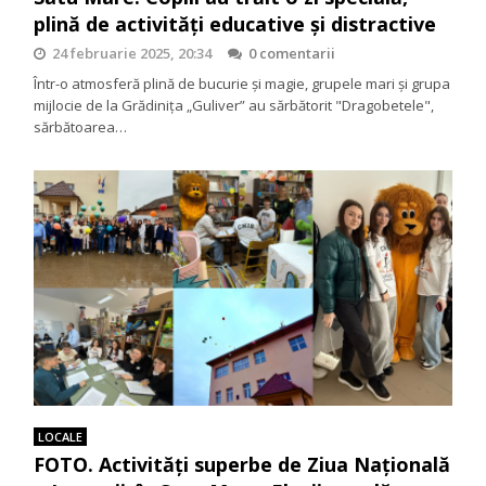
plină de activități educative și distractive
24 februarie 2025, 20:34
0 comentarii
Într-o atmosferă plină de bucurie și magie, grupele mari și grupa
mijlocie de la Grădinița „Guliver” au sărbătorit "Dragobetele",
sărbătoarea…
LOCALE
FOTO. Activități superbe de Ziua Națională