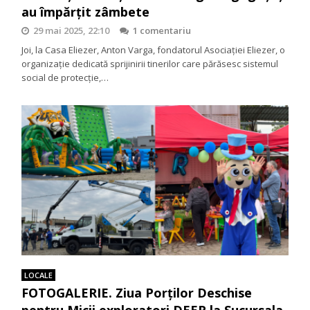
au împărțit zâmbete
29 mai 2025, 22:10
1 comentariu
Joi, la Casa Eliezer, Anton Varga, fondatorul Asociației Eliezer, o
organizație dedicată sprijinirii tinerilor care părăsesc sistemul
social de protecție,…
LOCALE
FOTOGALERIE. Ziua Porților Deschise
pentru Micii exploratori DEER la Sucursala