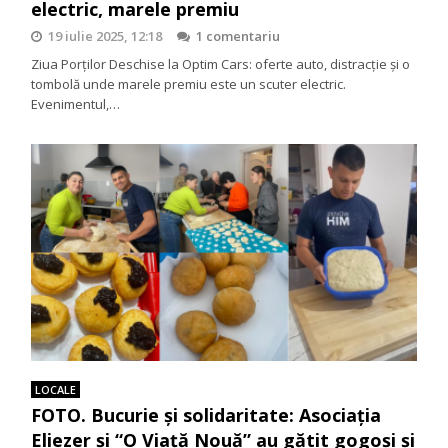
electric, marele premiu
19 iulie 2025, 12:18
1 comentariu
Ziua Porților Deschise la Optim Cars: oferte auto, distracție și o
tombolă unde marele premiu este un scuter electric.
Evenimentul,…
LOCALE
FOTO. Bucurie și solidaritate: Asociația
Eliezer și “O Viață Nouă” au gătit gogoși și