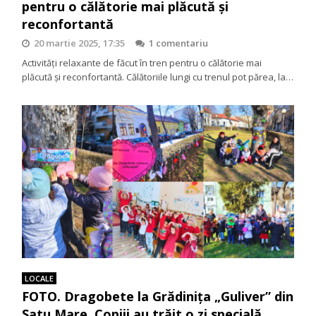
pentru o călătorie mai plăcută și
reconfortantă
20 martie 2025, 17:35
1 comentariu
Activități relaxante de făcut în tren pentru o călătorie mai
plăcută și reconfortantă. Călătoriile lungi cu trenul pot părea, la…
LOCALE
FOTO. Dragobete la Grădinița „Guliver” din
Satu Mare. Copiii au trăit o zi specială,