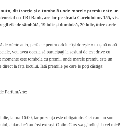
e auto, distracție și o tombolă unde marele premiu este un
eneriat cu TBI Bank, are loc pe strada Careiului nr. 155, vis-
gii zile de sâmbătă, 19 iulie și duminică, 20 iulie, între orele
ă de oferte auto, perfecte pentru oricine își dorește o mașină nouă.
ciale, veți avea ocazia să participați la sesiuni de test drive cu
te momente este tombola cu premii, unde marele premiu este un
ce direct la fața locului. Iată premiile pe care le poți câștiga:
 de ParfumArte;
iulie, la ora 16:00, iar prezența este obligatorie. Cei care nu sunt
miul, chiar dacă au fost extrași.
Optim Cars s-a gândit și la cei mici!