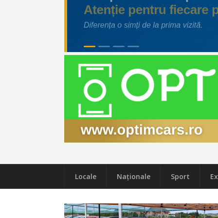
Locale
Naţionale
Sport
Ex