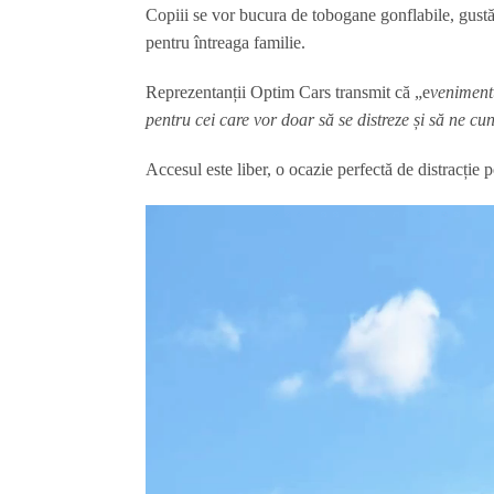
Copiii se vor bucura de tobogane gonflabile, gustări
pentru întreaga familie.
Reprezentanții Optim Cars transmit că „e
venimentu
pentru cei care vor doar să se distreze și să ne c
Accesul este liber, o ocazie perfectă de distracție p
Player
video