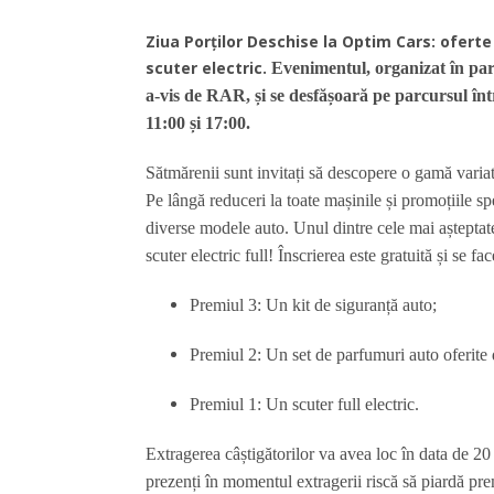
Ziua Porților Deschise la Optim Cars: ofert
scuter electric.
Evenimentul, organizat în part
a-vis de RAR, și se desfășoară pe parcursul între
11:00 și 17:00.
Sătmărenii sunt invitați să descopere o gamă variat
Pe lângă reduceri la toate mașinile și promoțiile spe
diverse modele auto.
Unul dintre cele mai aștepta
scuter electric full! Înscrierea este gratuită și se fa
Premiul 3: Un kit de siguranță auto;
Premiul 2: Un set de parfumuri auto oferite
Premiul 1: Un scuter full electric.
Extragerea câștigătorilor va avea loc în data de 20 
prezenți în momentul extragerii riscă să piardă pre