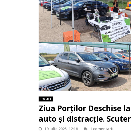
LOCALE
Ziua Porților Deschise l
auto și distracție. Scute
19 iulie 2025, 12:18
1 comentariu