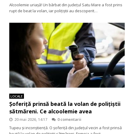
Alcoolemie uriașă! Un bărbat din județul Satu Mare a fost prins
rupt de beat la volan, iar polițiștii au descoperit…
LOCALE
Șoferiță prinsă beată la volan de polițiștii
sătmăreni. Ce alcoolemie avea
20 mai 2026, 14:17
0 comentarii
Tupeu și inconștiență. O șoferiță din județul vecin a fost prinsă
beată la volan de polițiștii sătmăreni. Femeia a fost…