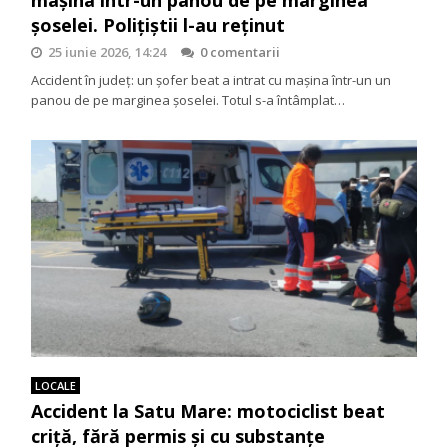
șoselei. Polițiștii l-au reținut
25 iunie 2026, 14:24
0 comentarii
Accident în județ: un șofer beat a intrat cu mașina într-un un
panou de pe marginea șoselei. Totul s-a întâmplat…
LOCALE
Accident la Satu Mare: motociclist beat
criță, fără permis și cu substanțe