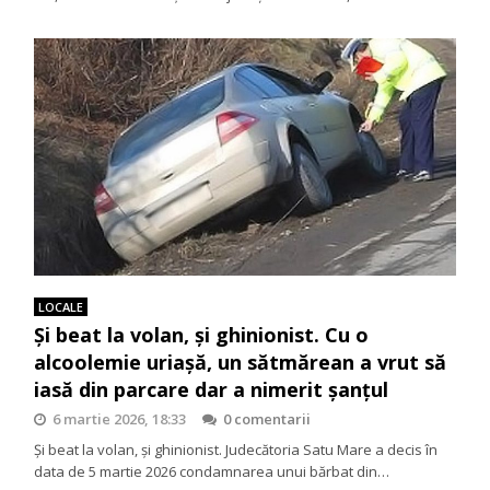
LOCALE
Și beat la volan, și ghinionist. Cu o
alcoolemie uriașă, un sătmărean a vrut să
iasă din parcare dar a nimerit șanțul
6 martie 2026, 18:33
0 comentarii
Și beat la volan, și ghinionist. Judecătoria Satu Mare a decis în
data de 5 martie 2026 condamnarea unui bărbat din…