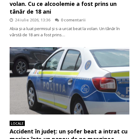
volan. Cu ce alcoolemie a fost prins un
tânăr de 18 ani
24 iulie 2026, 13:36
0 comentarii
Abia și-a luat permisul și s-a urcat beat la volan. Un tânăr în
vârstă de 18 ani a fost prins…
LOCALE
Accident în județ: un șofer beat a intrat cu
mașina într-un panou de pe marginea