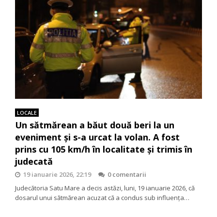
LOCALE
Un sătmărean a băut două beri la un
eveniment și s-a urcat la volan. A fost
prins cu 105 km/h în localitate și trimis în
judecată
19 ianuarie 2026, 22:19
0 comentarii
Judecătoria Satu Mare a decis astăzi, luni, 19 ianuarie 2026, că
dosarul unui sătmărean acuzat că a condus sub influența…