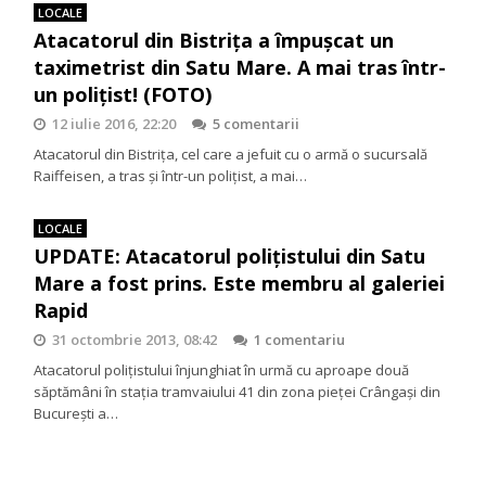
LOCALE
Atacatorul din Bistrița a împuşcat un
taximetrist din Satu Mare. A mai tras într-
un poliţist! (FOTO)
12 iulie 2016, 22:20
5 comentarii
Atacatorul din Bistriţa, cel care a jefuit cu o armă o sucursală
Raiffeisen, a tras şi într-un poliţist, a mai…
LOCALE
UPDATE: Atacatorul poliţistului din Satu
Mare a fost prins. Este membru al galeriei
Rapid
31 octombrie 2013, 08:42
1 comentariu
Atacatorul polițistului înjunghiat în urmă cu aproape două
săptămâni în stația tramvaiului 41 din zona pieței Crângași din
Bucureşti a…