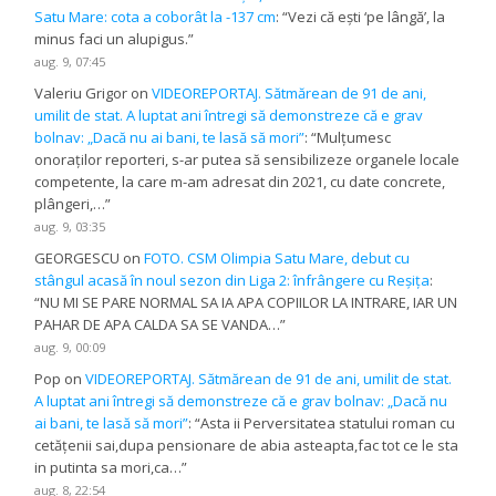
Satu Mare: cota a coborât la -137 cm
: “
Vezi că ești ‘pe lângă’, la
minus faci un alupigus.
”
aug. 9, 07:45
Valeriu Grigor
on
VIDEOREPORTAJ. Sătmărean de 91 de ani,
umilit de stat. A luptat ani întregi să demonstreze că e grav
bolnav: „Dacă nu ai bani, te lasă să mori”
: “
Mulțumesc
onoraților reporteri, s-ar putea să sensibilizeze organele locale
competente, la care m-am adresat din 2021, cu date concrete,
plângeri,…
”
aug. 9, 03:35
GEORGESCU
on
FOTO. CSM Olimpia Satu Mare, debut cu
stângul acasă în noul sezon din Liga 2: înfrângere cu Reșița
:
“
NU MI SE PARE NORMAL SA IA APA COPIILOR LA INTRARE, IAR UN
PAHAR DE APA CALDA SA SE VANDA…
”
aug. 9, 00:09
Pop
on
VIDEOREPORTAJ. Sătmărean de 91 de ani, umilit de stat.
A luptat ani întregi să demonstreze că e grav bolnav: „Dacă nu
ai bani, te lasă să mori”
: “
Asta ii Perversitatea statului roman cu
cetățenii sai,dupa pensionare de abia asteapta,fac tot ce le sta
in putinta sa mori,ca…
”
aug. 8, 22:54