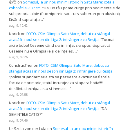
👍👌
on
Someșul, la un nou minim istoric în Satu Mare: cota a
coborât la -137 cm
: “
Da, un râu poate curge prin sedimentele de
sub propria albie (flux hiporeic sau curs subteran prin aluviuni),
lăsând suprafața…
”
aug. 9, 10:42
Norick
on
FOTO. CSM Olimpia Satu Mare, debut cu stângul
acasă în noul sezon din Liga 2: înfrângere cu Reșița
: “
Tocmai
aici e buba! Ceseme când s-a înființat s-a spus răspicat că
Ceseme nu e Olimpia (e și de înțeles,…
”
aug. 9, 08:26
ConstrucThor
on
FOTO. CSM Olimpia Satu Mare, debut cu
stângul acasă în noul sezon din Liga 2: înfrângere cu Reșița
:
“
politia si jandarmeria sta sa pazeasca evaziunea fiscala
facuta de primarie,statul incurajeaza si apara hotia!!!!
desfiintati echipa asta si investiti…
”
aug. 9, 07:58
Norick
on
FOTO. CSM Olimpia Satu Mare, debut cu stângul
acasă în noul sezon din Liga 2: înfrângere cu Reșița
: “
DA
SEMINTELE CAT IS?
”
aug. 9, 07:46
Ur Szula von der Lula
on
Someșul, la un nou minim istoric în