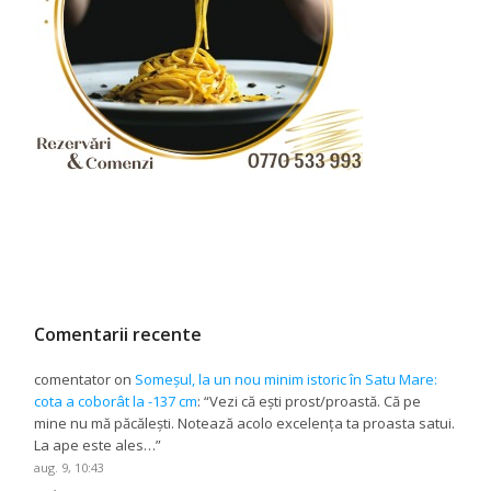
Comentarii recente
comentator
on
Someșul, la un nou minim istoric în Satu Mare:
cota a coborât la -137 cm
: “
Vezi că ești prost/proastă. Că pe
mine nu mă păcălești. Notează acolo excelența ta proasta satui.
La ape este ales…
”
aug. 9, 10:43