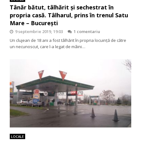
Tânăr bătut, tâlhărit și sechestrat în
propria casă. Tâlharul, prins în trenul Satu
Mare – București
9 septembrie 2019, 19:03
1 comentariu
Un clujean de 18 ani a fost tâlhărit în propria locuință de către
un necunoscut, care l-a legat de mâini…
LOCALE