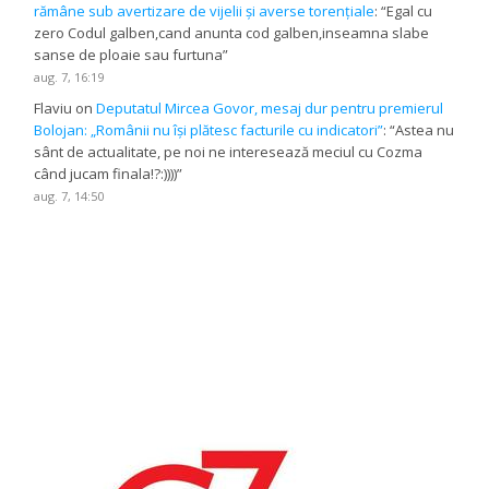
rămâne sub avertizare de vijelii și averse torențiale
: “
Egal cu
zero Codul galben,cand anunta cod galben,inseamna slabe
sanse de ploaie sau furtuna
”
aug. 7, 16:19
Flaviu
on
Deputatul Mircea Govor, mesaj dur pentru premierul
Bolojan: „Românii nu își plătesc facturile cu indicatori”
: “
Astea nu
sânt de actualitate, pe noi ne interesează meciul cu Cozma
când jucam finala!?:))))
”
aug. 7, 14:50