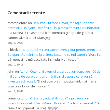
Comentarii recente
# completare
on
Deputatul Mircea Govor, mesaj dur pentru
premierul Bolojan: „Românii nu își plătesc facturile cu indicatori”
:
“
La Mircea !!! Te așteaptă bine meritata groapa de gunoi a
istoriei sătmărene!!! Marș jeg
”
aug. 8, 00:29
c-block
on
Deputatul Mircea Govor, mesaj dur pentru premierul
Bolojan: „Românii nu își plătesc facturile cu indicatori”
: “
@all. Tot
vă repet și nu mă ascultați. E simplu. Nu-l votați.
”
aug. 7, 19:08
John
on
Adrian Cozma: Guvernul a aprobat un buget de 100 de
milioane de euro pentru românii din diaspora care vor să
investească acasă
: “
Si noi vom plati impozite mult mai mari si
vom crea locuri de munca…
”
aug. 7, 18:42
comentator
on
Grătarul „scăpat din ochi” a provocat un
incendiu în județul Satu Mare. ,,Bucătarul” a fost amendat
: “
Păi
cum? Cam piperat. La preț. 🤪🥴😉
”