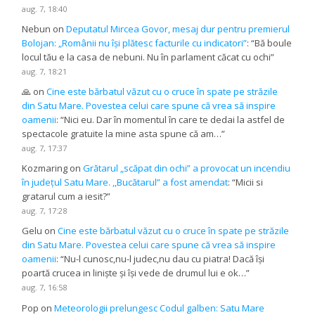
aug. 7, 18:40
Nebun
on
Deputatul Mircea Govor, mesaj dur pentru premierul
Bolojan: „Românii nu își plătesc facturile cu indicatori”
: “
Bă boule
locul tău e la casa de nebuni. Nu în parlament căcat cu ochi
”
aug. 7, 18:21
🙏
on
Cine este bărbatul văzut cu o cruce în spate pe străzile
din Satu Mare. Povestea celui care spune că vrea să inspire
oamenii
: “
Nici eu. Dar în momentul în care te dedai la astfel de
spectacole gratuite la mine asta spune că am…
”
aug. 7, 17:37
Kozmaring
on
Grătarul „scăpat din ochi” a provocat un incendiu
în județul Satu Mare. ,,Bucătarul” a fost amendat
: “
Micii si
gratarul cum a iesit?
”
aug. 7, 17:28
Gelu
on
Cine este bărbatul văzut cu o cruce în spate pe străzile
din Satu Mare. Povestea celui care spune că vrea să inspire
oamenii
: “
Nu-l cunosc,nu-l judec,nu dau cu piatra! Dacă își
poartă crucea in liniște și își vede de drumul lui e ok…
”
aug. 7, 16:58
Pop
on
Meteorologii prelungesc Codul galben: Satu Mare