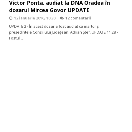
Victor Ponta, audiat la DNA Oradea în
dosarul Mircea Govor UPDATE
12 ianuarie 2016, 10:30
12 comentarii
UPDATE 2 - În acest dosar a fost audiat ca martor şi
preşedintele Consiliului Judeţean, Adrian Ştef. UPDATE 11.28 -
Fostul…