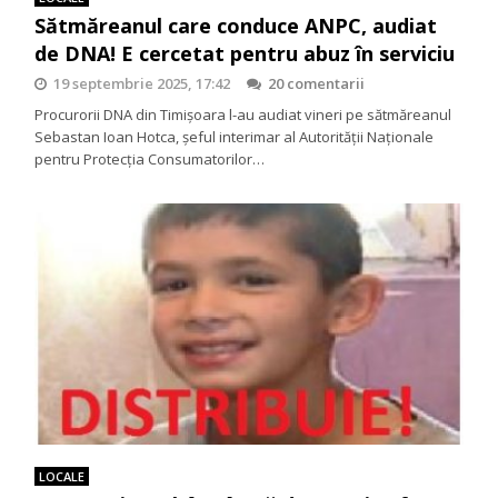
Sătmăreanul care conduce ANPC, audiat
de DNA! E cercetat pentru abuz în serviciu
19 septembrie 2025, 17:42
20 comentarii
Procurorii DNA din Timişoara l-au audiat vineri pe sătmăreanul
Sebastan Ioan Hotca, şeful interimar al Autorității Naționale
pentru Protecția Consumatorilor…
LOCALE