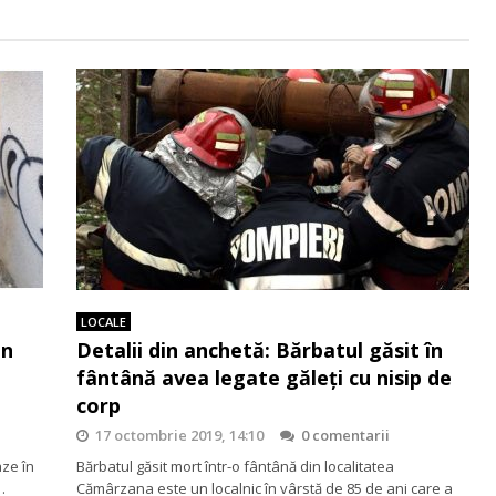
LOCALE
un
Detalii din anchetă: Bărbatul găsit în
fântână avea legate găleți cu nisip de
corp
17 octombrie 2019, 14:10
0 comentarii
aze în
Bărbatul găsit mort într-o fântână din localitatea
…
Cămârzana este un localnic în vârstă de 85 de ani care a