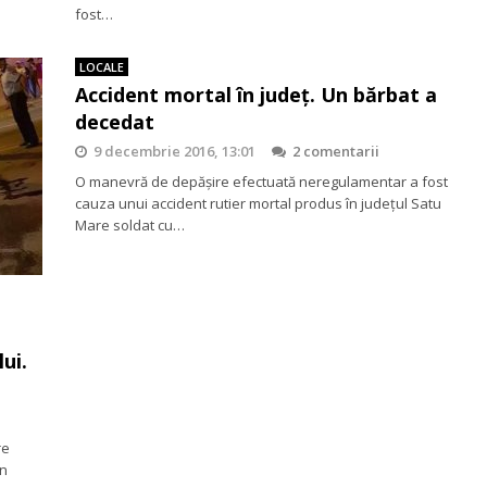
fost…
LOCALE
Accident mortal în județ. Un bărbat a
decedat
9 decembrie 2016, 13:01
2 comentarii
O manevră de depășire efectuată neregulamentar a fost
cauza unui accident rutier mortal produs în județul Satu
Mare soldat cu…
ui.
re
În