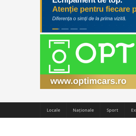
Locale
Naţionale
Sport
Ex