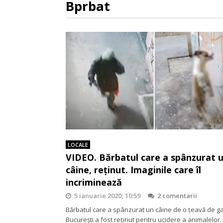
Bprbat
LOCALE
VIDEO. Bărbatul care a spânzurat 
câine, reţinut. Imaginile care îl
incriminează
5 ianuarie 2020, 10:59
2 comentarii
Bărbatul care a spânzurat un câine de o țeavă de g
Bucureşti a fost reţinut pentru ucidere a animalelor