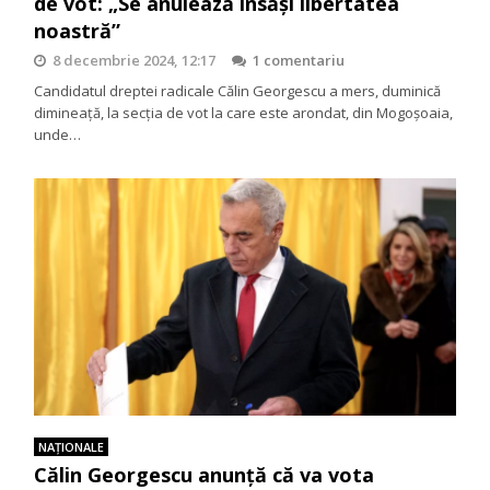
de vot: „Se anulează însăși libertatea
noastră”
8 decembrie 2024, 12:17
1 comentariu
Candidatul dreptei radicale Călin Georgescu a mers, duminică
dimineață, la secţia de vot la care este arondat, din Mogoşoaia,
unde…
NAŢIONALE
Călin Georgescu anunță că va vota