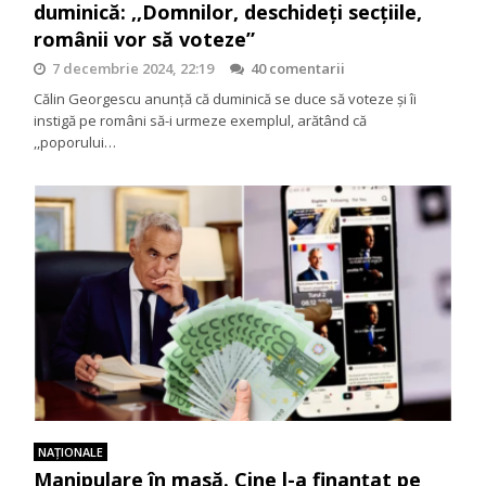
duminică: ,,Domnilor, deschideți secțiile,
românii vor să voteze”
7 decembrie 2024, 22:19
40 comentarii
Călin Georgescu anunță că duminică se duce să voteze și îi
instigă pe români să-i urmeze exemplul, arătând că
,,poporului…
NAŢIONALE
Manipulare în masă. Cine l-a finanțat pe