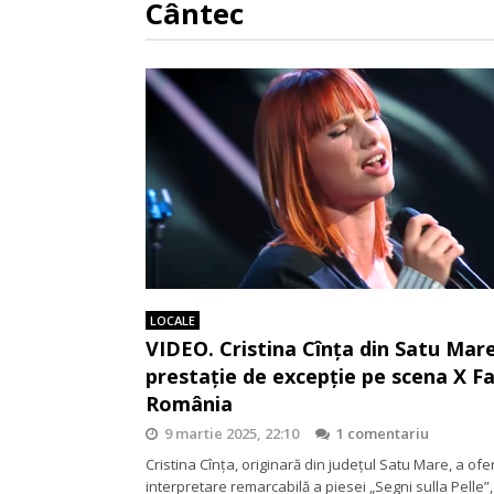
Cântec
LOCALE
VIDEO. Cristina Cînța din Satu Mare
prestație de excepție pe scena X F
România
9 martie 2025, 22:10
1 comentariu
Cristina Cînța, originară din județul Satu Mare, a ofer
interpretare remarcabilă a piesei „Segni sulla Pelle”,