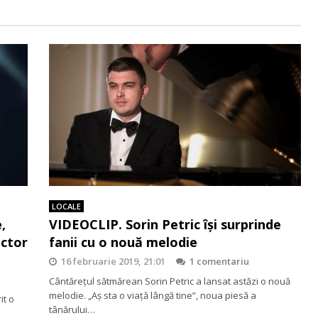
LOCALE
,
VIDEOCLIP. Sorin Petric își surprinde
actor
fanii cu o nouă melodie
16 februarie 2019, 21:01
1 comentariu
Cântărețul sătmărean Sorin Petric a lansat astăzi o nouă
melodie. „Aș sta o viață lângă tine”, noua piesă a
it o
tânărului…