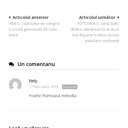
Navigare
Articolul anterior
Articolul următor
VIDEO. Copil bătut de colegi la
FOTO/VIDEO. Silvia Șuth,
în
o școală gimnazială din Satu
tânăra sătmăreancă ce duce
articole
Mare
mai departe tradiția muzicii
populare românești
Un comentariu
Nely.
17 februarie 2019
Răspunde
Foarte frumoasa melodia.