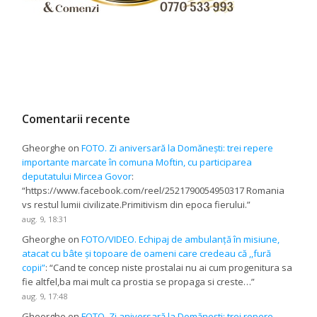
Comentarii recente
Gheorghe
on
FOTO. Zi aniversară la Domănești: trei repere
importante marcate în comuna Moftin, cu participarea
deputatului Mircea Govor
:
“
https://www.facebook.com/reel/2521790054950317 Romania
vs restul lumii civilizate.Primitivism din epoca fierului.
”
aug. 9, 18:31
Gheorghe
on
FOTO/VIDEO. Echipaj de ambulanță în misiune,
atacat cu bâte și topoare de oameni care credeau că ,,fură
copii”
: “
Cand te concep niste prostalai nu ai cum progenitura sa
fie altfel,ba mai mult ca prostia se propaga si creste…
”
aug. 9, 17:48
Gheorghe
on
FOTO. Zi aniversară la Domănești: trei repere