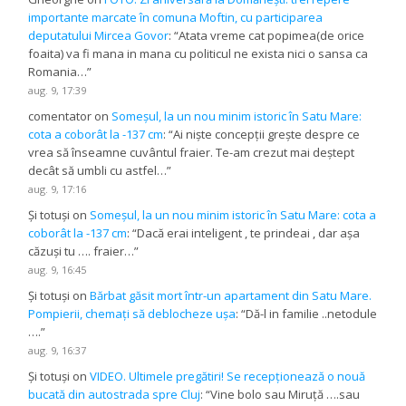
importante marcate în comuna Moftin, cu participarea
deputatului Mircea Govor
: “
Atata vreme cat popimea(de orice
foaita) va fi mana in mana cu politicul ne exista nici o sansa ca
Romania…
”
aug. 9, 17:39
comentator
on
Someșul, la un nou minim istoric în Satu Mare:
cota a coborât la -137 cm
: “
Ai niște concepții grește despre ce
vrea să înseamne cuvântul fraier. Te-am crezut mai deștept
decât să umbli cu astfel…
”
aug. 9, 17:16
Și totuși
on
Someșul, la un nou minim istoric în Satu Mare: cota a
coborât la -137 cm
: “
Dacă erai inteligent , te prindeai , dar așa
căzuși tu …. fraier…
”
aug. 9, 16:45
Și totuși
on
Bărbat găsit mort într-un apartament din Satu Mare.
Pompierii, chemați să deblocheze ușa
: “
Dă-l in familie ..netodule
….
”
aug. 9, 16:37
Și totuși
on
VIDEO. Ultimele pregătiri! Se recepționează o nouă
bucată din autostrada spre Cluj
: “
Vine bolo sau Miruță ….sau