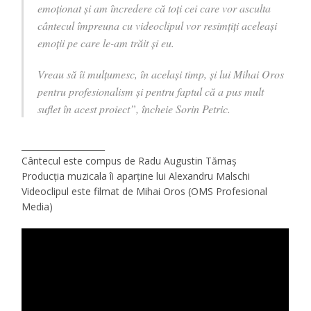
emoționat și am încredere că toți cei care vor asculta
cântecul împreuna cu videoclipul vor resimțiți aceleași
emoții pe care le-am trăit și eu.
Vreau să îi mulțumesc, în același timp, și lui Mihai Oros
pentru profesionalism și pentru faptul că a pus mult
suflet în acest proiect”, încheie Sorin Petric.
____________________
Cântecul este compus de Radu Augustin Tămaș
Producția muzicala îi aparține lui Alexandru Malschi
Videoclipul este filmat de Mihai Oros (OMS Profesional
Media)