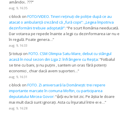
amândoi.. ???
”
aug. 9, 16:35
c-block
on
FOTO/VIDEO. Tineri reținuți de poliție după ce au
atacat o ambulanță crezând că „fură copii”: „Legea împotriva
dezinformării trebuie adoptată!”
: “
Pe scurt România needucată.
Dar votarea pe repede înainte a legii cu dezinformarea iar nu e
în regulă. Poate genera…
”
aug. 9, 16:33
Și totuși
on
FOTO. CSM Olimpia Satu Mare, debut cu stângul
acasă în noul sezon din Liga 2: înfrângere cu Reșița
: “
Fotbalul
se tine cu bani, și nu puțini , santem un oras fără potenți
economici , chiar dacă avem suporteri…
”
aug. 9, 16:31
c-block
on
FOTO. Zi aniversară la Domănești: trei repere
importante marcate în comuna Moftin, cu participarea
deputatului Mircea Govor
: “
👍Și eu le tot zic. Pe ăștia le doare
mai mult dacă sunt ignorați. Asta cu înjuratul între ei e…
”
aug. 9, 16:28