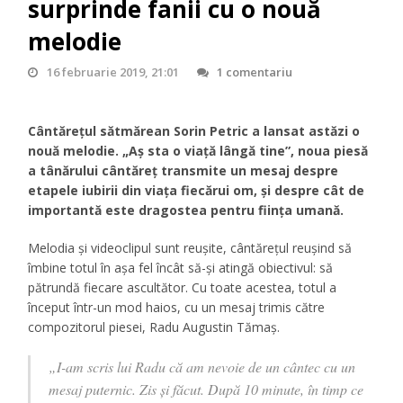
surprinde fanii cu o nouă
melodie
16 februarie 2019, 21:01
1 comentariu
Cântărețul sătmărean Sorin Petric a lansat astăzi o
nouă melodie. „Aș sta o viață lângă tine”, noua piesă
a tânărului cântăreț transmite un mesaj despre
etapele iubirii din viața fiecărui om, și despre cât de
importantă este dragostea pentru ființa umană.
Melodia și videoclipul sunt reușite, cântărețul reușind să
îmbine totul în așa fel încât să-și atingă obiectivul: să
pătrundă fiecare ascultător. Cu toate acestea, totul a
început într-un mod haios, cu un mesaj trimis către
compozitorul piesei, Radu Augustin Tămaș.
„I-am scris lui Radu că am nevoie de un cântec cu un
mesaj puternic. Zis și făcut. După 10 minute, în timp ce