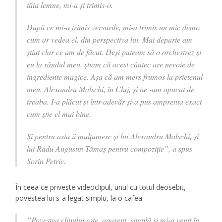
tăia lemne, mi-a și trimis-o.
După ce mi-a trimis versurile, mi-a trimis un mic demo
cum ar vedea el, din perspectiva lui. Mai departe am
știut clar ce am de făcut. Deși puteam să o orchestrez și
eu la rândul meu, știam că acest cântec are nevoie de
ingrediente magice. Așa că am mers frumos la prietenul
meu, Alexandru Malschi, în Cluj, și ne -am apucat de
treaba. I-a plăcut și într-adevăr și-a pus amprenta exact
cum știe el mai bine.
Și pentru asta îi mulțumesc și lui Alexandru Malschi, și
lui Radu Augustin Tămaș pentru compoziție”, a spus
Sorin Petric.
În ceea ce privește videoclipul, unul cu totul deosebit,
povestea lui s-a legat simplu, la o cafea.
”Povestea clipului este, aparent, simplă și mi-a venit în