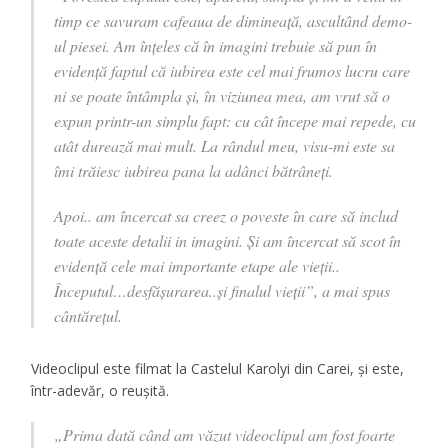
timp ce savuram cafeaua de dimineață, ascultând demo-
ul piesei. Am înțeles că în imagini trebuie să pun în
evidență faptul că iubirea este cel mai frumos lucru care
ni se poate întâmpla și, în viziunea mea, am vrut să o
expun printr-un simplu fapt: cu cât începe mai repede, cu
atât durează mai mult. La rândul meu, visu-mi este sa
îmi trăiesc iubirea pana la adânci bătrâneți.
Apoi.. am încercat sa creez o poveste în care să includ
toate aceste detalii in imagini. Și am încercat să scot în
evidență cele mai importante etape ale vieții..
Începutul…desfășurarea..și finalul vieții”, a mai spus
cântărețul.
Videoclipul este filmat la Castelul Karolyi din Carei, și este,
într-adevăr, o reușită.
„Prima dată când am văzut videoclipul am fost foarte