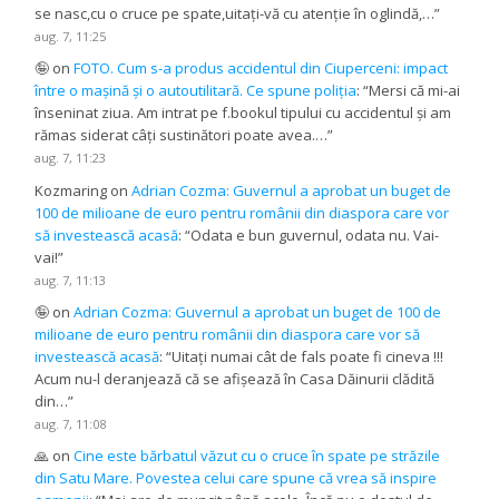
se nasc,cu o cruce pe spate,uitați-vă cu atenție în oglindă,…
”
aug. 7, 11:25
🤪
on
FOTO. Cum s-a produs accidentul din Ciuperceni: impact
între o mașină și o autoutilitară. Ce spune poliția
: “
Mersi că mi-ai
înseninat ziua. Am intrat pe f.bookul tipului cu accidentul și am
rămas siderat câți sustinători poate avea.…
”
aug. 7, 11:23
Kozmaring
on
Adrian Cozma: Guvernul a aprobat un buget de
100 de milioane de euro pentru românii din diaspora care vor
să investească acasă
: “
Odata e bun guvernul, odata nu. Vai-
vai!
”
aug. 7, 11:13
🤪
on
Adrian Cozma: Guvernul a aprobat un buget de 100 de
milioane de euro pentru românii din diaspora care vor să
investească acasă
: “
Uitați numai cât de fals poate fi cineva !!!
Acum nu-l deranjează că se afișează în Casa Dăinurii clădită
din…
”
aug. 7, 11:08
🙏
on
Cine este bărbatul văzut cu o cruce în spate pe străzile
din Satu Mare. Povestea celui care spune că vrea să inspire