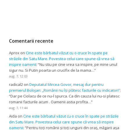
Comentarii recente
Aprox
on
Cine este bărbatul văzut cu o cruce în spate pe
străzile din Satu Mare. Povestea celui care spune că vrea să
inspire oamenii
: “
Nu stiu pe cine vrea sa inspire, pe mine unul
sigur nu. Si Putin poarta un crucifix de la mama…
”
aug. 7, 12:03
radical2
on
Deputatul Mircea Govor, mesaj dur pentru
premierul Bolojan: „Românii nu își plătesc facturile cu indicatori”
:
“
Dar pe Ciolacu de ce nu-l spurca. Ca din cauza lui nu-si platesc
romanii facturile acum . Oamenii astia profita…
”
aug. 7, 11:44
Aida
on
Cine este bărbatul văzut cu o cruce în spate pe străzile
din Satu Mare. Povestea celui care spune că vrea să inspire
oamenii
: “
Pentru toți românii și toți ungurii din oraș, măgarii așa