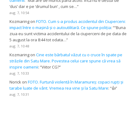
oamenii
: “
Mai are de muncit până acolo. Încă nu e destul de
‘dus’ dar e pe ‘drumul bun’ , cum se…
”
aug. 7, 10:54
Kozmaring
on
FOTO. Cum s-a produs accidentul din Ciuperceni:
impact între o mașină și o autoutilitară. Ce spune poliția
: “
“Buna
ziua eu sunt victima accidentului de la ciuperceni de pe data de
5 august la ora 8:44 tot odata…
”
aug. 7, 10:48
Kozmaring
on
Cine este bărbatul văzut cu o cruce în spate pe
străzile din Satu Mare. Povestea celui care spune că vrea să
inspire oamenii
: “
Viitor CG?
”
aug. 7, 10:33
Norick
on
FOTO. Furtună violentă în Maramureș: copaci rupți și
tarabe luate de vânt. Vremea rea vine și la Satu Mare
: “
👍
”
aug. 7, 10:31