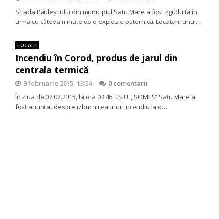
Strada Păuleștiului din municipiul Satu Mare a fost zguduită în
urmă cu câteva minute de o explozie puternică. Locatarii unui…
LOCALE
Incendiu în Corod, produs de jarul din
centrala termică
9 februarie 2015, 13:54
0 comentarii
În ziua de 07.02.2015, la ora 03.46, I.S.U. ,,SOMEȘ” Satu Mare a
fost anunţat despre izbucnirea unui incendiu la o…