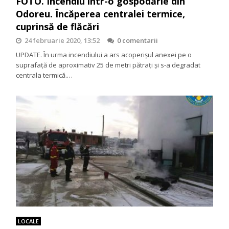
FOTO. Incendiu într-o gospodărie din
Odoreu. Încăperea centralei termice,
cuprinsă de flăcări
24 februarie 2020, 13:52
0 comentarii
UPDATE. În urma incendiului a ars acoperișul anexei pe o
suprafață de aproximativ 25 de metri pătrați și s-a degradat
centrala termică.…
LOCALE