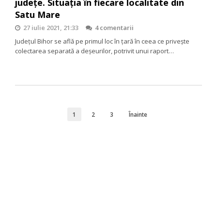
județe. Situația în fiecare localitate din
Satu Mare
27 iulie 2021, 21:33
4 comentarii
Județul Bihor se află pe primul loc în țară în ceea ce privește
colectarea separată a deșeurilor, potrivit unui raport…
1
2
3
Înainte