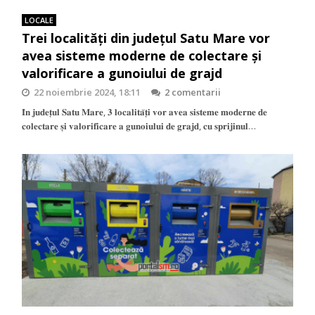
LOCALE
Trei localități din județul Satu Mare vor
avea sisteme moderne de colectare și
valorificare a gunoiului de grajd
22 noiembrie 2024, 18:11
2 comentarii
𝐈̂𝐧 𝐣𝐮𝐝𝐞𝐭̦𝐮𝐥 𝐒𝐚𝐭𝐮 𝐌𝐚𝐫𝐞, 𝟑 𝐥𝐨𝐜𝐚𝐥𝐢𝐭𝐚̆𝐭̦𝐢 𝐯𝐨𝐫 𝐚𝐯𝐞𝐚 𝐬𝐢𝐬𝐭𝐞𝐦𝐞 𝐦𝐨𝐝𝐞𝐫𝐧𝐞 𝐝𝐞
𝐜𝐨𝐥𝐞𝐜𝐭𝐚𝐫𝐞 𝐬̦𝐢 𝐯𝐚𝐥𝐨𝐫𝐢𝐟𝐢𝐜𝐚𝐫𝐞 𝐚 𝐠𝐮𝐧𝐨𝐢𝐮𝐥𝐮𝐢 𝐝𝐞 𝐠𝐫𝐚𝐣𝐝, 𝐜𝐮 𝐬𝐩𝐫𝐢𝐣𝐢𝐧𝐮𝐥…