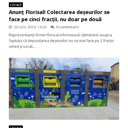
LOCALE
Anunț Florisal! Colectarea deșeurilor se
face pe cinci fracții, nu doar pe două
20 iulie 2024, 14:24
0 comentarii
Reprezentanții firmei Florisal informează sătmărenii asupra
faptului că depozitarea deșeurilor nu se mai face pe 2 fracții:
umed și uscat,…
LOCALE