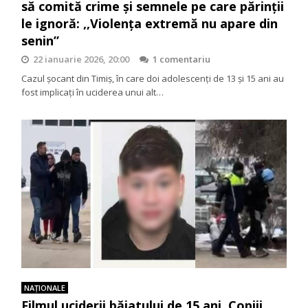
să comită crime și semnele pe care părinții
le ignoră: ,,Violența extremă nu apare din
senin”
22 ianuarie 2026, 20:00
1 comentariu
Cazul șocant din Timiș, în care doi adolescenți de 13 și 15 ani au
fost implicați în uciderea unui alt…
NAŢIONALE
Filmul uciderii băiatului de 15 ani. Copiii