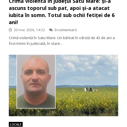
Crimă violentă în județul Satu Mare: și-a
ascuns toporul sub pat, apoi și-a atacat
iubita în somn. Totul sub ochii fetiței de 6
ani!
20 mai 2026, 14:32
0 comentarii
Crimă violentă în Satu Mare. Un bărbat în vârstă de 43 de ani a
fost trimis în judecată, în stare…
LOCALE