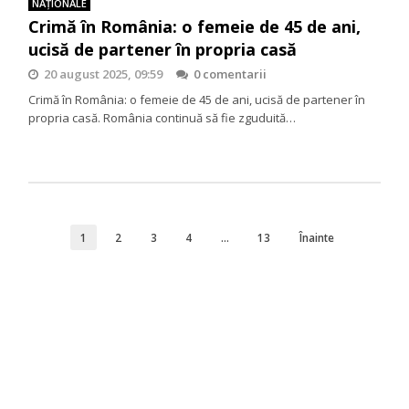
NAŢIONALE
Crimă în România: o femeie de 45 de ani,
ucisă de partener în propria casă
20 august 2025, 09:59
0 comentarii
Crimă în România: o femeie de 45 de ani, ucisă de partener în
propria casă. România continuă să fie zguduită…
1
2
3
4
…
13
Înainte