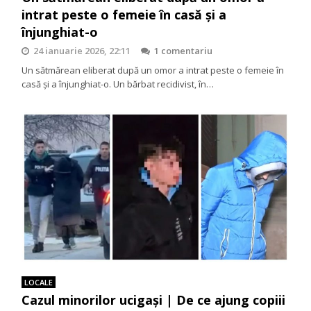
intrat peste o femeie în casă și a
înjunghiat-o
24 ianuarie 2026, 22:11
1 comentariu
Un sătmărean eliberat după un omor a intrat peste o femeie în
casă și a înjunghiat-o. Un bărbat recidivist, în…
LOCALE
Cazul minorilor ucigași | De ce ajung copiii