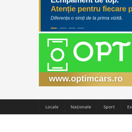
Locale
Naţionale
Sport
Ex