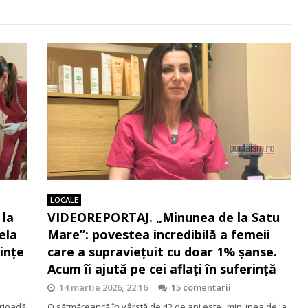
LOCALE
 la
VIDEOREPORTAJ. „Minunea de la Satu
ela
Mare”: povestea incredibilă a femeii
ințe
care a supraviețuit cu doar 1% șanse.
Acum îi ajută pe cei aflați în suferință
14 martie 2026, 22:16
15 comentarii
erioadă
O sătmăreancă în vârstă de 42 de ani este „minunea de la