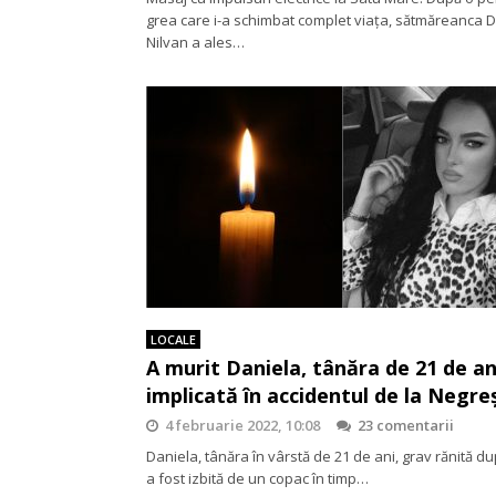
grea care i-a schimbat complet viața, sătmăreanca 
Nilvan a ales…
LOCALE
A murit Daniela, tânăra de 21 de an
implicată în accidentul de la Negre
4 februarie 2022, 10:08
23 comentarii
Daniela, tânăra în vârstă de 21 de ani, grav rănită d
a fost izbită de un copac în timp…