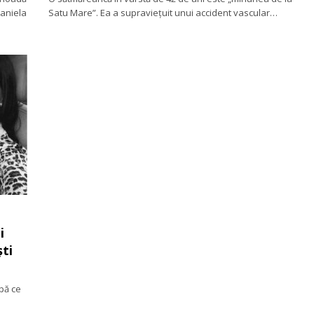
Daniela
Satu Mare”. Ea a supraviețuit unui accident vascular…
i
ști
upă ce