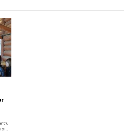
or
entru
i și…