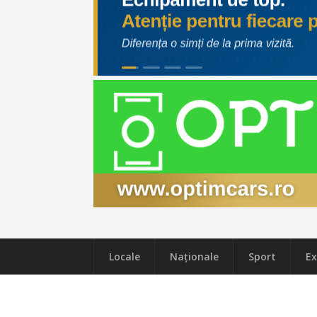
Locale
Naţionale
Sport
Ex