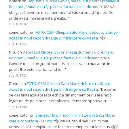
c-block
on
Deputatul Mircea Govor, mesaj dur pentru premierul
Bolojan: „Românii nu își plătesc facturile cu indicatori”
: “
Mă văd
obligat să revin cu un comentariu că văd că nu ați înțeles. De
unde aveți impresia asta greșită…
”
aug. 8, 18:09
comentator
on
FOTO. CSM Olimpia Satu Mare, debut cu stângul
acasă în noul sezon din Liga 2: înfrângere cu Reșița
: “
👍
”
aug. 8, 17:50
Nicu
on
Deputatul Mircea Govor, mesaj dur pentru premierul
Bolojan: „Românii nu își plătesc facturile cu indicatori”
: “
Mai
Govore tu esti un gunoi mars dracului si sa nu mai apari in
public !Ne este scarba cand te…
”
aug. 8, 17:24
Darius
on
FOTO. CSM Olimpia Satu Mare, debut cu stângul
acasă în noul sezon din Liga 2: înfrângere cu Reșița
: “
De ce nu
se desfiinteaza aceasta echipa din moment ce nu are nicio
legatura de palmares, simbolistica, identitate sportiva cu…
”
aug. 8, 17:03
comentator
on
Someșul, la un nou minim istoric în Satu Mare:
cota a coborât la -137 cm
: “
🤯 Vai de capul meu! Acum mai
urmează să ne explici ce ne facem cu temperaturile minus.🤔🥴