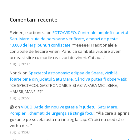
Comentarii recente
E vineri, e actiune...
on
FOTO/VIDEO. Controale ample în județul
Satu Mare: sute de persoane verificate, amenzi de peste
13.000 de lei și bunuri confiscate
: “
Yeeeee! Traditionalele
controale de fiecare vineri! Pariu ca sambata viitoare avem
aceeasi stire cu marile realizari de vineri. Cat au…
”
aug. 8, 20:37
Norick
on
Spectacol astronomic: eclipsa de Soare, vizibilă
foarte bine din județul Satu Mare. Când va putea fi observată
:
“
CE SPECTACOL GASTRONOMIC E SI ASTA FARA MICI, BERE,
HAMSII, MANELE?
”
aug. 8, 20:22
😱
on
VIDEO. Arde din nou vegetația în județul Satu Mare.
Pompierii, chemați de urgență să stingă focul
: “
Ăla care a aprins
gozurile pe seceta asta nu-i întreg la cap. Că aici nu cred că e
vorba de…
”
aug. 8, 19:43