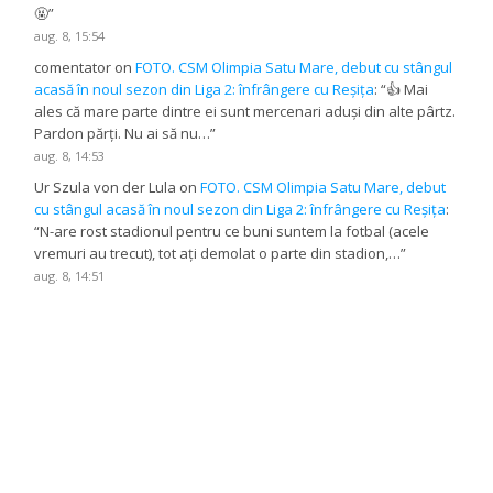
🤬
”
aug. 8, 15:54
comentator
on
FOTO. CSM Olimpia Satu Mare, debut cu stângul
acasă în noul sezon din Liga 2: înfrângere cu Reșița
: “
👍 Mai
ales că mare parte dintre ei sunt mercenari aduși din alte pârtz.
Pardon părți. Nu ai să nu…
”
aug. 8, 14:53
Ur Szula von der Lula
on
FOTO. CSM Olimpia Satu Mare, debut
cu stângul acasă în noul sezon din Liga 2: înfrângere cu Reșița
:
“
N-are rost stadionul pentru ce buni suntem la fotbal (acele
vremuri au trecut), tot ați demolat o parte din stadion,…
”
aug. 8, 14:51