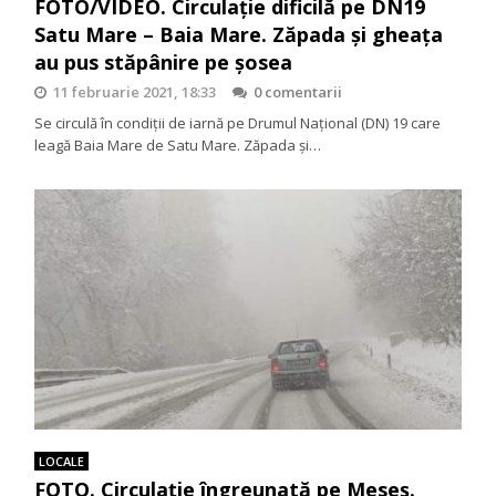
FOTO/VIDEO. Circulație dificilă pe DN19
Satu Mare – Baia Mare. Zăpada și gheața
au pus stăpânire pe șosea
11 februarie 2021, 18:33
0 comentarii
Se circulă în condiții de iarnă pe Drumul Național (DN) 19 care
leagă Baia Mare de Satu Mare. Zăpada și…
LOCALE
FOTO. Circulație îngreunată pe Meseș.