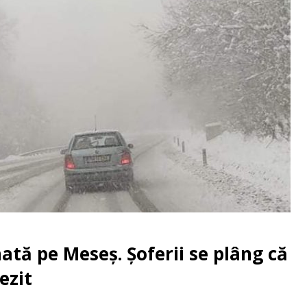
ată pe Meseș. Șoferii se plâng că
ezit