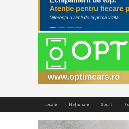
Locale
Naţionale
Sport
Ex