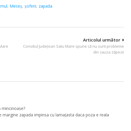
umul
,
Meseş
,
șoferii
,
zapada
Articolul următor
 Mare
Consiliul Județean Satu Mare spune că nu sunt probleme
din cauza zăpezii
ea mincinoase?
 pe margine zapada impinsa cu lama(asta daca poza e reala