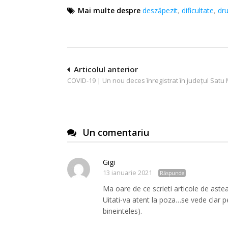
Mai multe despre
deszăpezit
,
dificultate
,
dr
Navigare
Articolul anterior
COVID-19 | Un nou deces înregistrat în județul Satu
în
articole
Un comentariu
Gigi
13 ianuarie 2021
Răspunde
Ma oare de ce scrieti articole de ast
Uitati-va atent la poza…se vede clar
bineinteles).