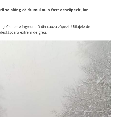
erii se plâng că drumul nu a fost deszăpezit, iar
 și Cluj este îngreunată din cauza zăpezii. Utilajele de
se desfășoară extrem de greu.