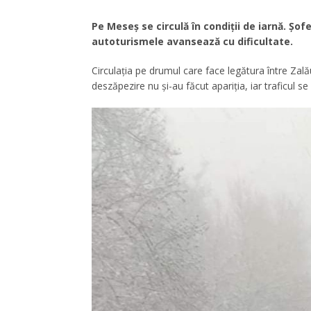
Pe Meseș se circulă în condiții de iarnă. Șof
autoturismele avansează cu dificultate.
Circulația pe drumul care face legătura între Zalău
deszăpezire nu și-au făcut apariția, iar traficul 