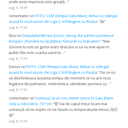
unde aveți impresia asta greșită…
”
aug. 8, 18:09
comentator
on
FOTO. CSM Olimpia Satu Mare, debut cu stângul
acasă în noul sezon din Liga 2: înfrângere cu Reșița
: “
👍
”
aug. 8, 17:50
Nicu
on
Deputatul Mircea Govor, mesaj dur pentru premierul
Bolojan: „Românii nu își plătesc facturile cu indicatori”
: “
Mai
Govore tu esti un gunoi mars dracului si sa nu mai apari in
public !Ne este scarba cand te…
”
aug. 8, 17:24
Darius
on
FOTO. CSM Olimpia Satu Mare, debut cu stângul
acasă în noul sezon din Liga 2: înfrângere cu Reșița
: “
De ce nu
se desfiinteaza aceasta echipa din moment ce nu are nicio
legatura de palmares, simbolistica, identitate sportiva cu…
”
aug. 8, 17:03
comentator
on
Someșul, la un nou minim istoric în Satu Mare:
cota a coborât la -137 cm
: “
🤯 Vai de capul meu! Acum mai
urmează să ne explici ce ne facem cu temperaturile minus.🤔🥴
🤬
”
aug. 8, 15:54