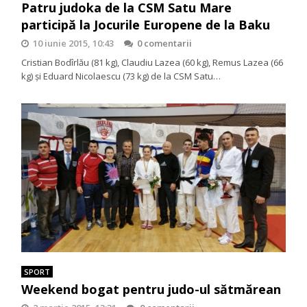
Patru judoka de la CSM Satu Mare
participă la Jocurile Europene de la Baku
10 iunie 2015, 10:43
0 comentarii
Cristian Bodîrlău (81 kg), Claudiu Lazea (60 kg), Remus Lazea (66
kg) şi Eduard Nicolaescu (73 kg) de la CSM Satu…
SPORT
Weekend bogat pentru judo-ul sătmărean