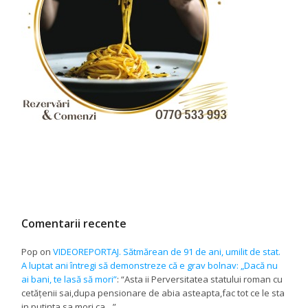
Comentarii recente
Pop
on
VIDEOREPORTAJ. Sătmărean de 91 de ani, umilit de stat.
A luptat ani întregi să demonstreze că e grav bolnav: „Dacă nu
ai bani, te lasă să mori”
: “
Asta ii Perversitatea statului roman cu
cetățenii sai,dupa pensionare de abia asteapta,fac tot ce le sta
in putinta sa mori,ca…
”