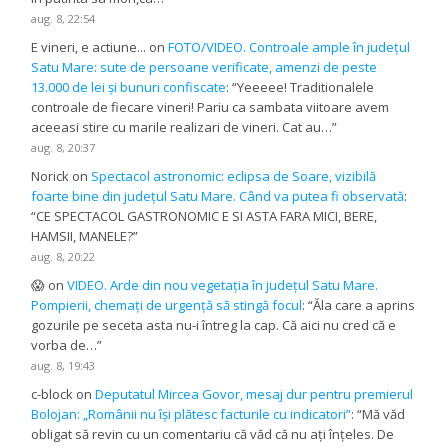
aug. 8, 22:54
E vineri, e actiune...
on
FOTO/VIDEO. Controale ample în județul
Satu Mare: sute de persoane verificate, amenzi de peste
13.000 de lei și bunuri confiscate
: “
Yeeeee! Traditionalele
controale de fiecare vineri! Pariu ca sambata viitoare avem
aceeasi stire cu marile realizari de vineri. Cat au…
”
aug. 8, 20:37
Norick
on
Spectacol astronomic: eclipsa de Soare, vizibilă
foarte bine din județul Satu Mare. Când va putea fi observată
:
“
CE SPECTACOL GASTRONOMIC E SI ASTA FARA MICI, BERE,
HAMSII, MANELE?
”
aug. 8, 20:22
😱
on
VIDEO. Arde din nou vegetația în județul Satu Mare.
Pompierii, chemați de urgență să stingă focul
: “
Ăla care a aprins
gozurile pe seceta asta nu-i întreg la cap. Că aici nu cred că e
vorba de…
”
aug. 8, 19:43
c-block
on
Deputatul Mircea Govor, mesaj dur pentru premierul
Bolojan: „Românii nu își plătesc facturile cu indicatori”
: “
Mă văd
obligat să revin cu un comentariu că văd că nu ați înțeles. De