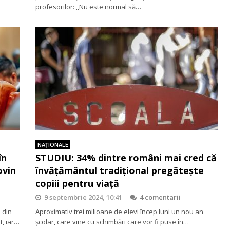
profesorilor: ,,Nu este normal să…
NAŢIONALE
în
STUDIU: 34% dintre români mai cred că
ovin
învățământul tradițional pregătește
copiii pentru viață
9 septembrie 2024, 10:41
4 comentarii
 din
Aproximativ trei milioane de elevi încep luni un nou an
t, iar…
şcolar, care vine cu schimbări care vor fi puse în…