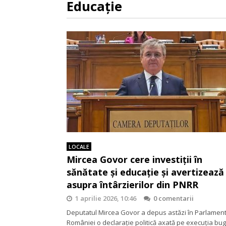
Educație
LOCALE
Mircea Govor cere investiții în
sănătate și educație și avertizează
asupra întârzierilor din PNRR
1 aprilie 2026, 10:46
0 comentarii
Deputatul Mircea Govor a depus astăzi în Parlament
României o declarație politică axată pe execuția bug