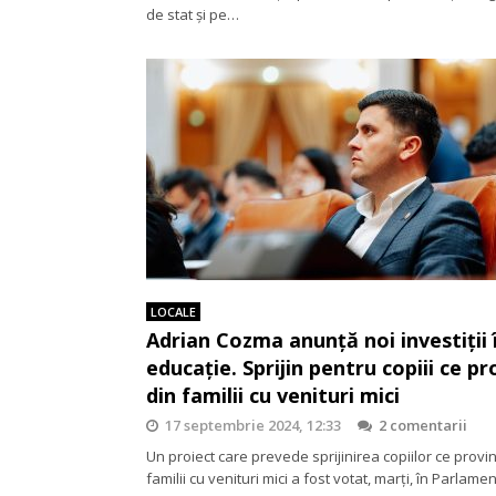
de stat și pe…
LOCALE
Adrian Cozma anunță noi investiții 
educație. Sprijin pentru copiii ce pr
din familii cu venituri mici
17 septembrie 2024, 12:33
2 comentarii
Un proiect care prevede sprijinirea copiilor ce provin
familii cu venituri mici a fost votat, marți, în Parlamen