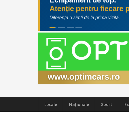
Locale
Naţionale
Sport
Ex