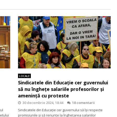
LOCALE
Sindicatele din Educație cer guvernului
să nu înghețe salariile profesorilor și
amenință cu proteste
30 decembrie 2024, 18:44
18 comentarii
ul
Sindicatele din Educație cer guvernului să își respecte
etului
promisiunile și să renunțe la înghețarea salariilor