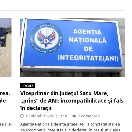
LOCALE
rea.
Viceprimar din județul Satu Mare,
 de
,,prins” de ANI: incompatibilitate și fals
în declarații
1 noiembrie 2017, 10:39
3 comentarii
re și s-
Agenția Naționalã de Integritate (ANI) a constatat starea
de incompatibilitate și fals în declarații în cazul unui ales