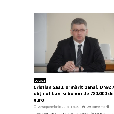
LOCALE
Cristian Sasu, urmărit penal. DNA: 
obţinut bani şi bunuri de 780.000 de
euro
29 septembrie 2014, 17:34
29 comentarii
Procurorii din cadrul Direcției Naționale Anticorupție