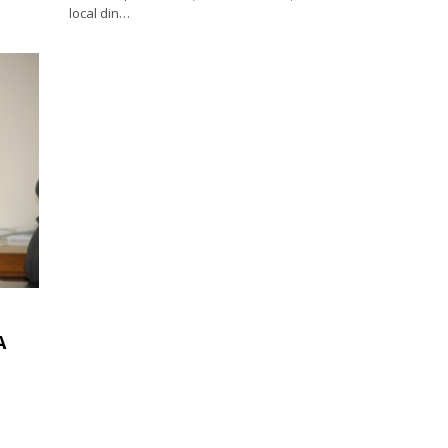
local din…
A
 –