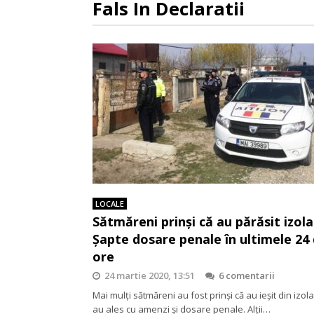
Fals In Declaratii
LOCALE
Sătmăreni prinși că au părăsit izola
Șapte dosare penale în ultimele 24
ore
24 martie 2020, 13:51
6 comentarii
Mai mulți sătmăreni au fost prinși că au ieșit din izola
au ales cu amenzi și dosare penale. Alții…