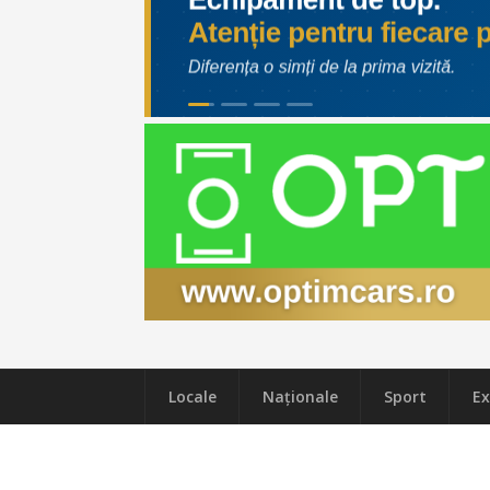
Locale
Naţionale
Sport
Ex