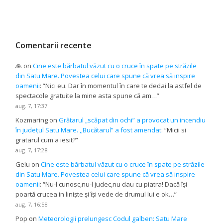
Comentarii recente
🙏
on
Cine este bărbatul văzut cu o cruce în spate pe străzile
din Satu Mare. Povestea celui care spune că vrea să inspire
oamenii
: “
Nici eu. Dar în momentul în care te dedai la astfel de
spectacole gratuite la mine asta spune că am…
”
aug. 7, 17:37
Kozmaring
on
Grătarul „scăpat din ochi” a provocat un incendiu
în județul Satu Mare. ,,Bucătarul” a fost amendat
: “
Micii si
gratarul cum a iesit?
”
aug. 7, 17:28
Gelu
on
Cine este bărbatul văzut cu o cruce în spate pe străzile
din Satu Mare. Povestea celui care spune că vrea să inspire
oamenii
: “
Nu-l cunosc,nu-l judec,nu dau cu piatra! Dacă își
poartă crucea in liniște și își vede de drumul lui e ok…
”
aug. 7, 16:58
Pop
on
Meteorologii prelungesc Codul galben: Satu Mare