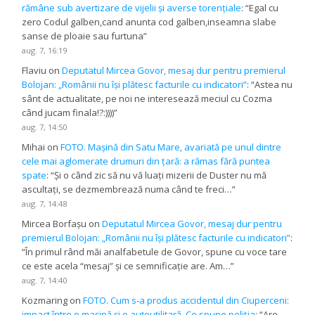
rămâne sub avertizare de vijelii și averse torențiale
: “
Egal cu
zero Codul galben,cand anunta cod galben,inseamna slabe
sanse de ploaie sau furtuna
”
aug. 7, 16:19
Flaviu
on
Deputatul Mircea Govor, mesaj dur pentru premierul
Bolojan: „Românii nu își plătesc facturile cu indicatori”
: “
Astea nu
sânt de actualitate, pe noi ne interesează meciul cu Cozma
când jucam finala!?:))))
”
aug. 7, 14:50
Mihai
on
FOTO. Mașină din Satu Mare, avariată pe unul dintre
cele mai aglomerate drumuri din țară: a rămas fără puntea
spate
: “
Și o când zic să nu vă luați mizerii de Duster nu mă
ascultați, se dezmembrează numa când te freci…
”
aug. 7, 14:48
Mircea Borfașu
on
Deputatul Mircea Govor, mesaj dur pentru
premierul Bolojan: „Românii nu își plătesc facturile cu indicatori”
:
“
În primul rând măi analfabetule de Govor, spune cu voce tare
ce este acela “mesaj” și ce semnificație are. Am…
”
aug. 7, 14:40
Kozmaring
on
FOTO. Cum s-a produs accidentul din Ciuperceni:
impact între o mașină și o autoutilitară. Ce spune poliția
: “
Are