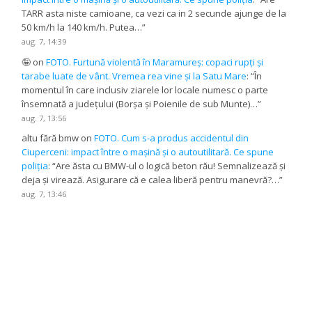
TARR asta niste camioane, ca vezi ca in 2 secunde ajunge de la
50 km/h la 140 km/h. Putea…
”
aug. 7, 14:39
🤪
on
FOTO. Furtună violentă în Maramureș: copaci rupți și
tarabe luate de vânt. Vremea rea vine și la Satu Mare
: “
În
momentul în care inclusiv ziarele lor locale numesc o parte
însemnată a județului (Borșa și Poienile de sub Munte)…
”
aug. 7, 13:56
altu fără bmw
on
FOTO. Cum s-a produs accidentul din
Ciuperceni: impact între o mașină și o autoutilitară. Ce spune
poliția
: “
Are ăsta cu BMW-ul o logică beton rău! Semnalizează și
deja și virează. Asigurare că e calea liberă pentru manevră?…
”
aug. 7, 13:46