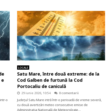
LOCALE
de
Satu Mare, între două extreme: de la
 e
Cod Galben de furtună la Cod
Portocaliu de caniculă
29 iunie 2026, 10:54
0 comentarii
intr-o
Județul Satu Mare intră într-o perioadă de vreme severă,
cu două avertizări meteo consecutive emise de
Administrația Națională de Meteorologie…