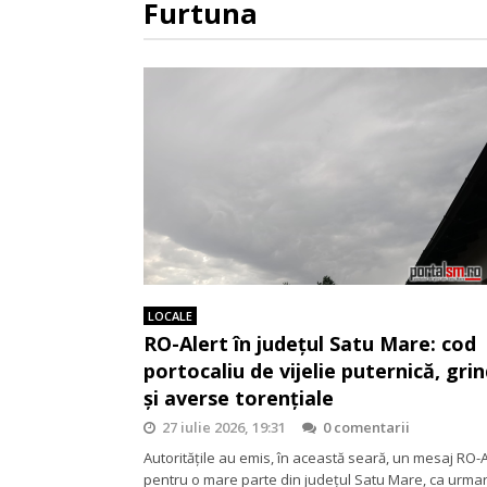
Furtuna
LOCALE
RO-Alert în județul Satu Mare: cod
portocaliu de vijelie puternică, gri
și averse torențiale
27 iulie 2026, 19:31
0 comentarii
Autoritățile au emis, în această seară, un mesaj RO-A
pentru o mare parte din județul Satu Mare, ca urma