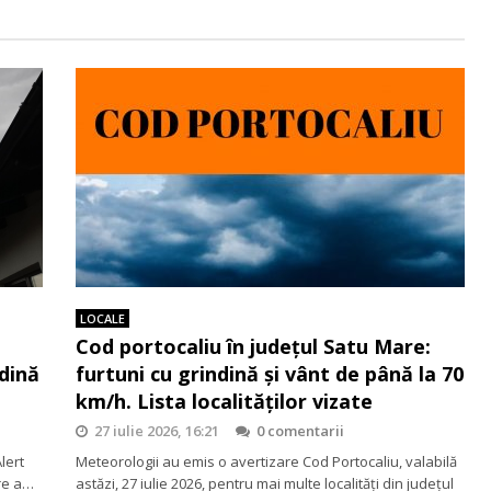
LOCALE
Cod portocaliu în județul Satu Mare:
ndină
furtuni cu grindină și vânt de până la 70
km/h. Lista localităților vizate
27 iulie 2026, 16:21
0 comentarii
lert
Meteorologii au emis o avertizare Cod Portocaliu, valabilă
re a…
astăzi, 27 iulie 2026, pentru mai multe localități din județul