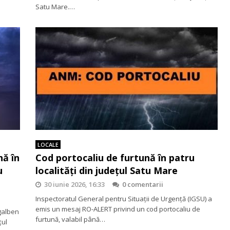
Satu Mare.…
LOCALE
nă în
Cod portocaliu de furtună în patru
u
localități din județul Satu Mare
30 iunie 2026, 16:33
0 comentarii
Inspectoratul General pentru Situații de Urgență (IGSU) a
emis un mesaj RO-ALERT privind un cod portocaliu de
 galben
furtună, valabil până…
țul