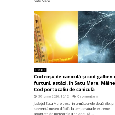
Satu Mare.…
LOCALE
Cod roșu de caniculă și cod galben 
furtuni, astăzi, în Satu Mare. Mâine
Cod portocaliu de caniculă
30 iunie 2026, 10:12
0 comentarii
Județul Satu Mare trece, în următoarele două zile, pr
secvență meteo dificilă: la temperaturile extreme
anunțate de meteorologi se adaugă,…