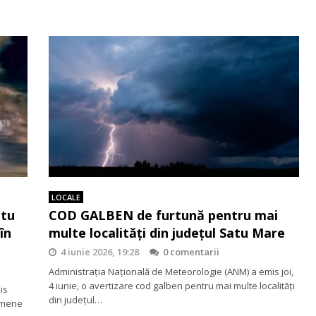
LOCALE
atu
COD GALBEN de furtună pentru mai
în
multe localități din județul Satu Mare
4 iunie 2026, 19:28
0 comentarii
Administrația Națională de Meteorologie (ANM) a emis joi,
4 iunie, o avertizare cod galben pentru mai multe localități
is
din județul…
nomene