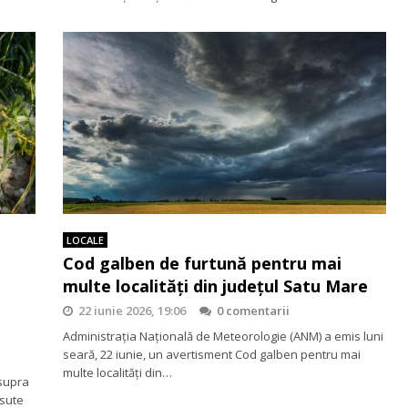
LOCALE
Cod galben de furtună pentru mai
multe localități din județul Satu Mare
22 iunie 2026, 19:06
0 comentarii
Administrația Națională de Meteorologie (ANM) a emis luni
seară, 22 iunie, un avertisment Cod galben pentru mai
multe localități din…
asupra
 sute