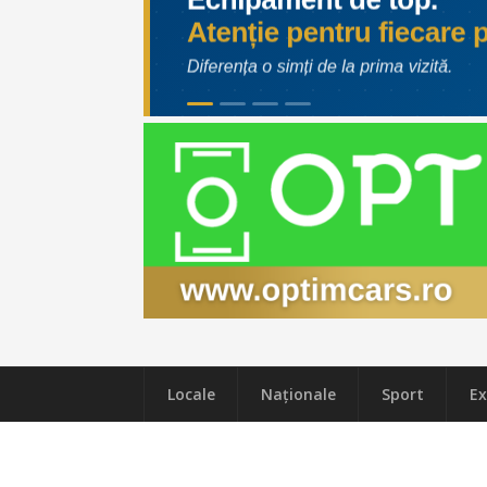
Locale
Naţionale
Sport
Ex