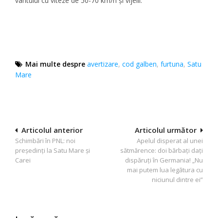
vântului cu viteze de 50-70 km/h și vijelii.
Mai multe despre
avertizare
,
cod galben
,
furtuna
,
Satu
Mare
Navigare
Articolul anterior
Articolul următor
Schimbări în PNL: noi
Apelul disperat al unei
în
președinți la Satu Mare și
sătmărence: doi bărbați dați
articole
Carei
dispăruți în Germania! „Nu
mai putem lua legătura cu
niciunul dintre ei”