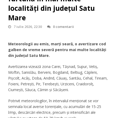
localități din județul Satu
Mare
7 iulie 2026, 22:30
0 comentarii
Meteorologii au emis, marți seară, o avertizare cod
galben de vreme severă pentru mai multe localități
din județul Satu Mare.
Avertizarea vizează zona Carei, Tășnad, Supur, Vetiș,
Moftin, Sanislău, Berveni, Bogdand, Beltiug, Căpleni,
Pișcolt, Acâș, Doba, Andrid, Căuaș, Santău, Cehal, Tiream,
Foieni, Petrești, Pir, Terebești, Urziceni, Craidorolț,
Ciumești, Săuca, Cămin și Săcășeni.
Potrivit meteorologilor, în intervalul menționat se vor
semnala local averse torențiale, cu acumulări de 15-25
l/mp, descărcări electrice, precum și intensificări ale