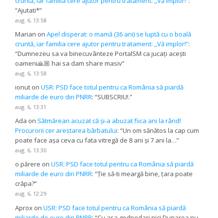
cruntă, iar familia cere ajutor pentru tratament: ,,Vă implor!”
:
“
Ajutati*
”
aug. 6, 13:58
Marian
on
Apel disperat: o mamă (36 ani) se luptă cu o boală
cruntă, iar familia cere ajutor pentru tratament: ,,Vă implor!”
:
“
Dumnezeu sa va binecuvânteze PortalSM ca jucați acești
oameni🙏🏼 hai sa dam share masiv
”
aug. 6, 13:58
ionut
on
USR: PSD face totul pentru ca România să piardă
miliarde de euro din PNRR
: “
SUBSCRIU!.
”
aug. 6, 13:31
Ada
on
Sătmărean acuzat că și-a abuzat fiica ani la rând!
Procurorii cer arestarea bărbatului
: “
Un om sănătos la cap cum
poate face așa ceva cu fata vitregă de 8 ani și 7 ani la…
”
aug. 6, 13:30
o părere
on
USR: PSD face totul pentru ca România să piardă
miliarde de euro din PNRR
: “
Ție să-ti meargă bine, țara poate
crăpa?
”
aug. 6, 12:29
Aprox
on
USR: PSD face totul pentru ca România să piardă
miliarde de euro din PNRR
: “
Cu asa godpodari nici Dunarea nu