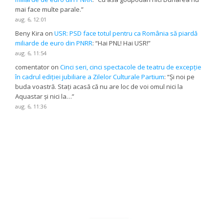
mai face multe parale.
”
aug. 6, 12:01
Beny Kira
on
USR: PSD face totul pentru ca România să piardă
miliarde de euro din PNRR
: “
Hai PNL! Hai USR!
”
aug. 6, 11:54
comentator
on
Cinci seri, cinci spectacole de teatru de excepție
în cadrul ediției jubiliare a Zilelor Culturale Partium
: “
Și noi pe
buda voastră. Stați acasă că nu are loc de voi omul nici la
Aquastar și nici la…
”
aug. 6, 11:36