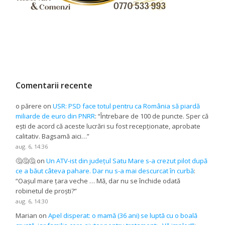
Comentarii recente
o părere
on
USR: PSD face totul pentru ca România să piardă
miliarde de euro din PNRR
: “
Întrebare de 100 de puncte. Sper că
ești de acord că aceste lucrări su fost recepționate, aprobate
calitativ. Bagsamă aici…
”
aug. 6, 14:36
🤔🤔🤔
on
Un ATV-ist din județul Satu Mare s-a crezut pilot după
ce a băut câteva pahare. Dar nu s-a mai descurcat în curbă
:
“
Oașul mare țara veche … Mă, dar nu se închide odată
robinetul de proști?
”
aug. 6, 14:30
Marian
on
Apel disperat: o mamă (36 ani) se luptă cu o boală