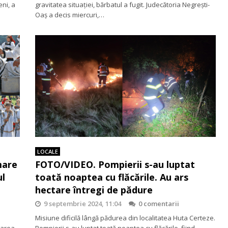
eni, a
gravitatea situației, bărbatul a fugit. Judecătoria Negrești-
Oaș a decis miercuri,…
LOCALE
mare
FOTO/VIDEO. Pompierii s-au luptat
ul
toată noaptea cu flăcările. Au ars
hectare întregi de pădure
9 septembrie 2024, 11:04
0 comentarii
Misiune dificilă lângă pădurea din localitatea Huta Certeze.
varea
Pompierii s-au luptat toată noaptea cu flăcările, fiind