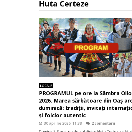
Huta Certeze
LOCALE
PROGRAMUL pe ore la Sâmbra Oilo
2026. Marea sărbătoare din Oaș are
duminică: tradiții, invitați internați
și folclor autentic
30 aprilie 2026, 11:38
2 comentarii
Duminică, 3 mai, pe dealul dintre Huta Certeze și Moi