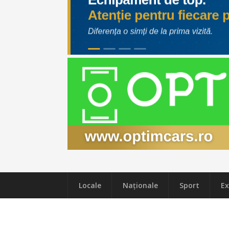
Locale
Naţionale
Sport
Ex