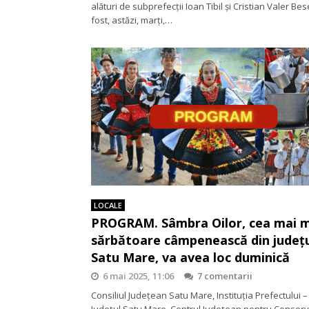
alături de subprefecții Ioan Tibil și Cristian Valer Bes
fost, astăzi, marți,…
LOCALE
PROGRAM. Sâmbra Oilor, cea mai 
sărbătoare câmpenească din județ
Satu Mare, va avea loc duminică
6 mai 2025, 11:06
7 comentarii
Consiliul Judeţean Satu Mare, Instituția Prefectului –
Județul Satu Mare, Centrul Judeţean pentru Conser