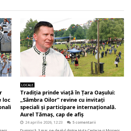
LOCALE
r
Tradiția prinde viață în Țara Oașului:
 loc
„Sâmbra Oilor” revine cu invitați
onali
speciali și participare internațională.
Aurel Tămaș, cap de afiș
24 aprilie 2026, 12:23
5 comentarii
șeni,
Duminică, 3 mai, pe dealul dintre Huta Certeze și Moișeni,