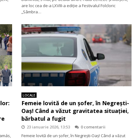
are loc cea de-a LXVIII-a ediție a Festivalul Folcloric
„Sâmbra…
LOCALE
lor:
Femeie lovită de un șofer, în Negrești-
Oaș! Când a văzut gravitatea situației,
re
bărbatul a fugit
23 ianuarie 2026, 13:53
0 comentarii
Tamás,
Femeie lovită de un șofer, în Negrești-Oaș! Când a văzut