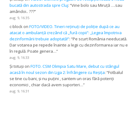
bucată din autostrada spre Cluj
: “
Vine bolo sau Miruță ….sau
amândoi.. ???
”
aug. 9, 16:35
c-block
on
FOTO/VIDEO. Tineri reținuți de poliție după ce au
atacat o ambulanță crezând că „fură copii”: „Legea împotriva
dezinformării trebuie adoptată!”
: “
Pe scurt România needucată.
Dar votarea pe repede înainte a legii cu dezinformarea iar nu e
în regulă. Poate genera…
”
aug. 9, 16:33
Și totuși
on
FOTO. CSM Olimpia Satu Mare, debut cu stângul
acasă în noul sezon din Liga 2: înfrângere cu Reșița
: “
Fotbalul
se tine cu bani, și nu puțini , santem un oras fără potenți
economici , chiar dacă avem suporteri…
”
aug. 9, 16:31