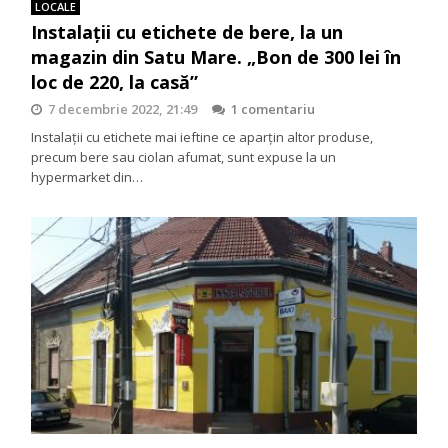
LOCALE
Instalații cu etichete de bere, la un
magazin din Satu Mare. „Bon de 300 lei în
loc de 220, la casă”
7 decembrie 2022, 21:49
1 comentariu
Instalații cu etichete mai ieftine ce aparțin altor produse,
precum bere sau ciolan afumat, sunt expuse la un
hypermarket din…