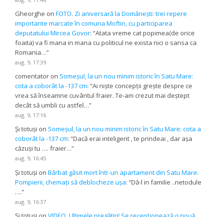
Gheorghe
on
FOTO. Zi aniversară la Domănești: trei repere
importante marcate în comuna Moftin, cu participarea
deputatului Mircea Govor
: “
Atata vreme cat popimea(de orice
foaita) va fi mana in mana cu politicul ne exista nici o sansa ca
Romania…
”
aug. 9, 17:39
comentator
on
Someșul, la un nou minim istoric în Satu Mare:
cota a coborât la -137 cm
: “
Ai niște concepții grește despre ce
vrea să înseamne cuvântul fraier. Te-am crezut mai deștept
decât să umbli cu astfel…
”
aug. 9, 17:16
Și totuși
on
Someșul, la un nou minim istoric în Satu Mare: cota a
coborât la -137 cm
: “
Dacă erai inteligent , te prindeai , dar așa
căzuși tu …. fraier…
”
aug. 9, 16:45
Și totuși
on
Bărbat găsit mort într-un apartament din Satu Mare.
Pompierii, chemați să deblocheze ușa
: “
Dă-l in familie ..netodule
….
”
aug. 9, 16:37
Și totuși
on
VIDEO. Ultimele pregătiri! Se recepționează o nouă