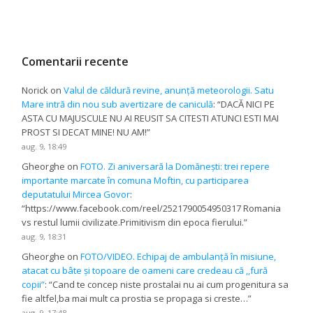
Comentarii recente
Norick
on
Valul de căldură revine, anunță meteorologii. Satu
Mare intră din nou sub avertizare de caniculă
: “
DACĂ NICI PE
ASTA CU MAJUSCULE NU AI REUSIT SA CITESTI ATUNCI ESTI MAI
PROST SI DECAT MINE! NU AM!
”
aug. 9, 18:49
Gheorghe
on
FOTO. Zi aniversară la Domănești: trei repere
importante marcate în comuna Moftin, cu participarea
deputatului Mircea Govor
:
“
https://www.facebook.com/reel/2521790054950317 Romania
vs restul lumii civilizate.Primitivism din epoca fierului.
”
aug. 9, 18:31
Gheorghe
on
FOTO/VIDEO. Echipaj de ambulanță în misiune,
atacat cu bâte și topoare de oameni care credeau că ,,fură
copii”
: “
Cand te concep niste prostalai nu ai cum progenitura sa
fie altfel,ba mai mult ca prostia se propaga si creste…
”
aug. 9, 17:48