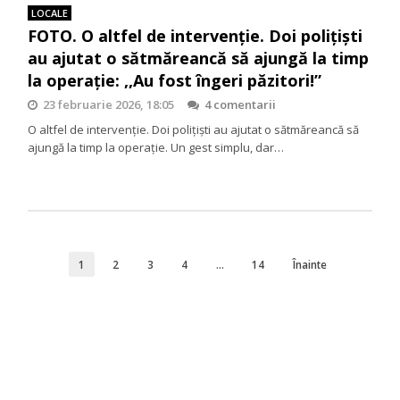
LOCALE
FOTO. O altfel de intervenție. Doi polițiști
au ajutat o sătmăreancă să ajungă la timp
la operație: ,,Au fost îngeri păzitori!”
23 februarie 2026, 18:05
4 comentarii
O altfel de intervenție. Doi polițiști au ajutat o sătmăreancă să
ajungă la timp la operație. Un gest simplu, dar…
1
2
3
4
…
14
Înainte