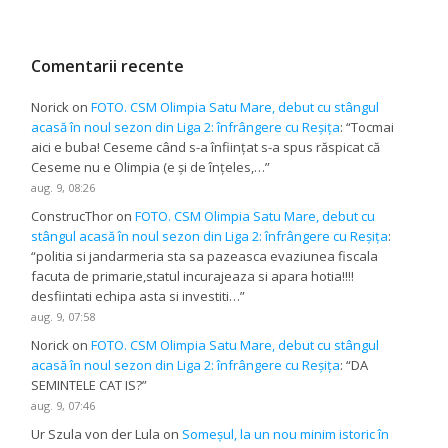
Comentarii recente
Norick
on
FOTO. CSM Olimpia Satu Mare, debut cu stângul
acasă în noul sezon din Liga 2: înfrângere cu Reșița
: “
Tocmai
aici e buba! Ceseme când s-a înființat s-a spus răspicat că
Ceseme nu e Olimpia (e și de înțeles,…
”
aug. 9, 08:26
ConstrucThor
on
FOTO. CSM Olimpia Satu Mare, debut cu
stângul acasă în noul sezon din Liga 2: înfrângere cu Reșița
:
“
politia si jandarmeria sta sa pazeasca evaziunea fiscala
facuta de primarie,statul incurajeaza si apara hotia!!!!
desfiintati echipa asta si investiti…
”
aug. 9, 07:58
Norick
on
FOTO. CSM Olimpia Satu Mare, debut cu stângul
acasă în noul sezon din Liga 2: înfrângere cu Reșița
: “
DA
SEMINTELE CAT IS?
”
aug. 9, 07:46
Ur Szula von der Lula
on
Someșul, la un nou minim istoric în