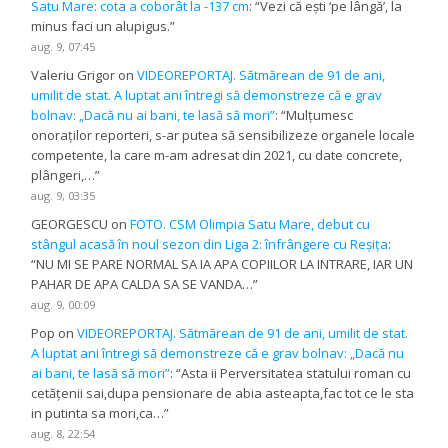
Satu Mare: cota a coborât la -137 cm
: “
Vezi că ești ‘pe lângă’, la
minus faci un alupigus.
”
aug. 9, 07:45
Valeriu Grigor
on
VIDEOREPORTAJ. Sătmărean de 91 de ani,
umilit de stat. A luptat ani întregi să demonstreze că e grav
bolnav: „Dacă nu ai bani, te lasă să mori”
: “
Mulțumesc
onoraților reporteri, s-ar putea să sensibilizeze organele locale
competente, la care m-am adresat din 2021, cu date concrete,
plângeri,…
”
aug. 9, 03:35
GEORGESCU
on
FOTO. CSM Olimpia Satu Mare, debut cu
stângul acasă în noul sezon din Liga 2: înfrângere cu Reșița
:
“
NU MI SE PARE NORMAL SA IA APA COPIILOR LA INTRARE, IAR UN
PAHAR DE APA CALDA SA SE VANDA…
”
aug. 9, 00:09
Pop
on
VIDEOREPORTAJ. Sătmărean de 91 de ani, umilit de stat.
A luptat ani întregi să demonstreze că e grav bolnav: „Dacă nu
ai bani, te lasă să mori”
: “
Asta ii Perversitatea statului roman cu
cetățenii sai,dupa pensionare de abia asteapta,fac tot ce le sta
in putinta sa mori,ca…
”
aug. 8, 22:54