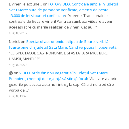
E vineri, e actiune...
on
FOTO/VIDEO. Controale ample în județul
Satu Mare: sute de persoane verificate, amenzi de peste
13.000 de lei și bunuri confiscate
: “
Yeeeee! Traditionalele
controale de fiecare vineri! Pariu ca sambata viitoare avem
aceeasi stire cu marile realizari de vineri. Cat au…
”
aug. 8, 20:37
Norick
on
Spectacol astronomic: eclipsa de Soare, vizibilă
foarte bine din județul Satu Mare. Când va putea fi observată
:
“
CE SPECTACOL GASTRONOMIC E SI ASTA FARA MICI, BERE,
HAMSII, MANELE?
”
aug. 8, 20:22
😱
on
VIDEO. Arde din nou vegetația în județul Satu Mare.
Pompierii, chemați de urgență să stingă focul
: “
Ăla care a aprins
gozurile pe seceta asta nu-i întreg la cap. Că aici nu cred că e
vorba de…
”
aug. 8, 19:43