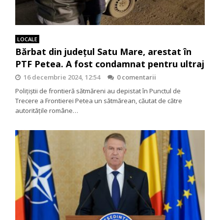
LOCALE
Bărbat din județul Satu Mare, arestat în
PTF Petea. A fost condamnat pentru ultraj
16 decembrie 2024, 12:54
0 comentarii
Poliţiştii de frontieră sătmăreni au depistat în Punctul de
Trecere a Frontierei Petea un sătmărean, căutat de către
autoritățile române…