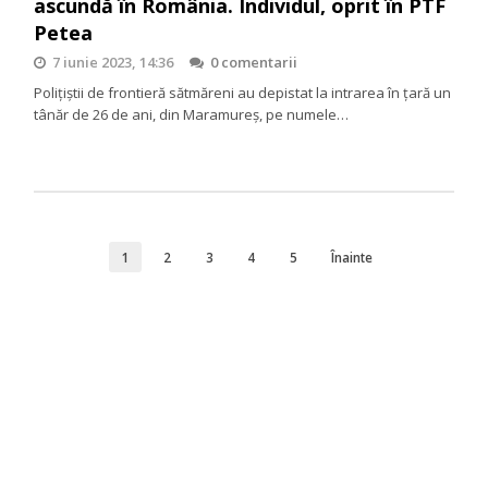
ascundă în România. Individul, oprit în PTF
Petea
7 iunie 2023, 14:36
0 comentarii
Poliţiştii de frontieră sătmăreni au depistat la intrarea în țară un
tânăr de 26 de ani, din Maramureș, pe numele…
1
2
3
4
5
Înainte