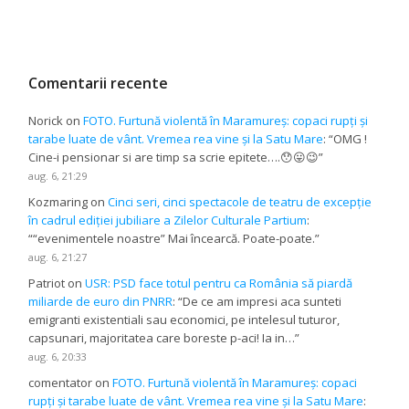
Comentarii recente
Norick
on
FOTO. Furtună violentă în Maramureș: copaci rupți și
tarabe luate de vânt. Vremea rea vine și la Satu Mare
: “
OMG !
Cine-i pensionar si are timp sa scrie epitete….😯😛😉
”
aug. 6, 21:29
Kozmaring
on
Cinci seri, cinci spectacole de teatru de excepție
în cadrul ediției jubiliare a Zilelor Culturale Partium
:
“
“evenimentele noastre” Mai încearcă. Poate-poate.
”
aug. 6, 21:27
Patriot
on
USR: PSD face totul pentru ca România să piardă
miliarde de euro din PNRR
: “
De ce am impresi aca sunteti
emigranti existentiali sau economici, pe intelesul tuturor,
capsunari, majoritatea care boreste p-aci! Ia in…
”
aug. 6, 20:33
comentator
on
FOTO. Furtună violentă în Maramureș: copaci
rupți și tarabe luate de vânt. Vremea rea vine și la Satu Mare
: