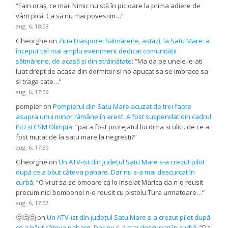
“
Fain oraș, ce mai! Nimic nu stă în picioare la prima adiere de
vânt pică. Ca să nu mai povestim…
”
aug. 6, 18:58
Gheorghe
on
Ziua Diasporei Sătmărene, astăzi, la Satu Mare: a
început cel mai amplu eveniment dedicat comunității
sătmărene, de acasă și din străinătate
: “
Ma da pe unele le-ati
luat drept de acasa din dormitor si no apucat sa se imbrace sa-
si traga cate…
”
aug. 6, 17:59
pompier
on
Pompierul din Satu Mare acuzat de trei fapte
asupra unui minor rămâne în arest. A fost suspendat din cadrul
ISU și CSM Olimpia
: “
pai a fost protejatul lui dima si ulici. de ce a
fost mutat de la satu mare la negresti?
”
aug. 6, 17:59
Gheorghe
on
Un ATV-ist din județul Satu Mare s-a crezut pilot
după ce a băut câteva pahare. Dar nu s-a mai descurcat în
curbă
: “
O vrut sa se omoare ca lo inselat Marica da n-o reusit
precum nici bombonel n-o reusit cu pistolu.Tura urmatoare…
”
aug. 6, 17:52
🤔🤔🤔
on
Un ATV-ist din județul Satu Mare s-a crezut pilot după
ce a băut câteva pahare. Dar nu s-a mai descurcat în curbă
: “
Da