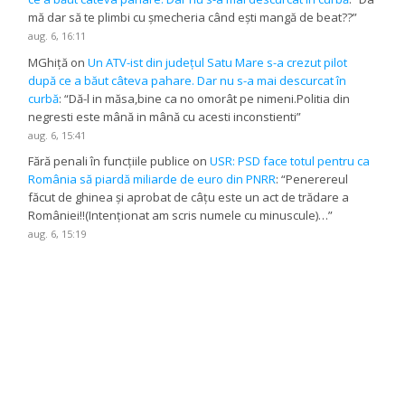
mă dar să te plimbi cu șmecheria când ești mangă de beat??
”
aug. 6, 16:11
MGhiță
on
Un ATV-ist din județul Satu Mare s-a crezut pilot
după ce a băut câteva pahare. Dar nu s-a mai descurcat în
curbă
: “
Dă-l in măsa,bine ca no omorât pe nimeni.Politia din
negresti este mână in mână cu acesti inconstienti
”
aug. 6, 15:41
Fără penali în funcțiile publice
on
USR: PSD face totul pentru ca
România să piardă miliarde de euro din PNRR
: “
Penerereul
făcut de ghinea și aprobat de câțu este un act de trădare a
României!!(Intenționat am scris numele cu minuscule)…
”
aug. 6, 15:19