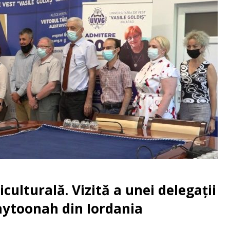
culturală. Vizită a unei delegații
Zaytoonah din Iordania