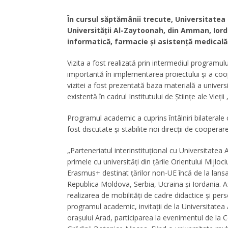
În cursul săptămânii trecute, Universitatea 
Universității Al-Zaytoonah, din Amman, Iorda
informatică, farmacie și asistență medicală
Vizita a fost realizată prin intermediul programul
importantă în implementarea proiectului și a coope
vizitei a fost prezentată baza materială a universit
existentă în cadrul Institutului de Științe ale Vieții
Programul academic a cuprins întâlniri bilaterale c
fost discutate și stabilite noi direcții de cooperare
„Parteneriatul interinstituțional cu Universitatea A
primele cu universități din țările Orientului Mijloc
Erasmus+ destinat țărilor non-UE încă de la lansa
Republica Moldova, Serbia, Ucraina și Iordania. As
realizarea de mobilități de cadre didactice și per
programul academic, invitații de la Universitatea
orașului Arad, participarea la evenimentul de la Cet