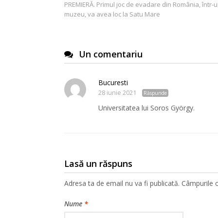
PREMIERĂ. Primul joc de evadare din România, într-
în
muzeu, va avea loc la Satu Mare
articole
Un comentariu
Bucuresti
28 iunie 2021
Răspunde
Universitatea lui Soros György.
Lasă un răspuns
Adresa ta de email nu va fi publicată.
Câmpurile o
Nume
*