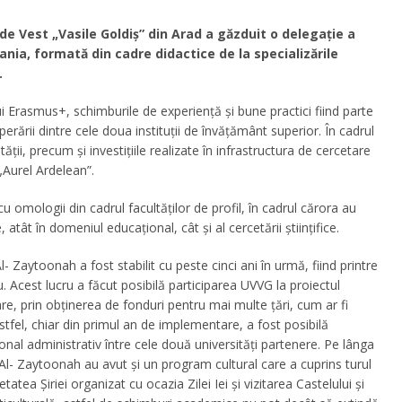
de Vest „Vasile Goldiș” din Arad a găzduit o delegație a
nia, formată din cadre didactice de la specializările
.
ui Erasmus+, schimburile de experiență și bune practici fiind parte
rării dintre cele doua instituții de învățământ superior. În cadrul
ății, precum și investițiile realizate în infrastructura de cercetare
 „Aurel Ardelean”.
u omologii din cadrul facultăților de profil, în cadrul cărora au
, atât în domeniul educațional, cât și al cercetării științifice.
l- Zaytoonah a fost stabilit cu peste cinci ani în urmă, fiind printre
iu. Acest lucru a făcut posibilă participarea UVVG la proiectul
re, prin obținerea de fonduri pentru mai multe țări, cum ar fi
tfel, chiar din primul an de implementare, a fost posibilă
sonal administrativ între cele două universități partenere. Pe lânga
 Al- Zaytoonah au avut și un program cultural care a cuprins turul
atea Șiriei organizat cu ocazia Zilei Iei și vizitarea Castelului și