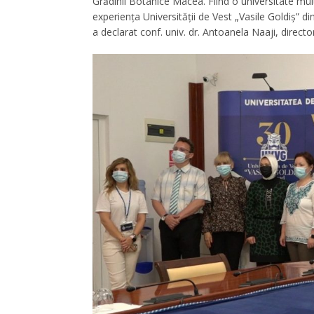
Grădinii Botanice Macea. Fiind o universitate mul
experiența Universității de Vest „Vasile Goldiș” d
a declarat conf. univ. dr. Antoanela Naaji, direct