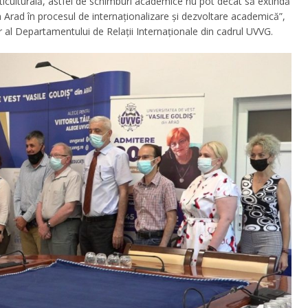
ticulturală, astfel de schimburi academice nu pot decât să extindă
in Arad în procesul de internaționalizare și dezvoltare academică”,
or al Departamentului de Relații Internaționale din cadrul UVVG.