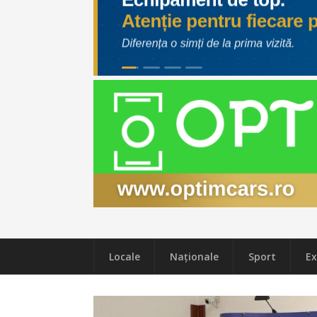
Locale
Naţionale
Sport
Ex