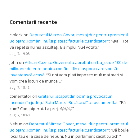
Comentarii recente
c-block
on
Deputatul Mircea Govor, mesaj dur pentru premierul
Bolojan: „Românii nu își plătesc facturile cu indicatori”
: “
@all. Tot
vă repet și nu mă ascultați. E simplu. Nu-l votați.
”
aug. 7, 19:08
John
on
Adrian Cozma: Guvernul a aprobat un buget de 100 de
milioane de euro pentru românii din diaspora care vor să
investească acasă
: “
Si noi vom plati impozite mult mai mari si
vom crea locuri de munca…
”
aug. 7, 18:42
comentator
on
Grătarul „scăpat din ochi” a provocat un
incendiu în județul Satu Mare. ,,Bucătarul” a fost amendat
: “
Păi
cum? Cam piperat. La preț. 🤪🥴😉
”
aug. 7, 18:40
Nebun
on
Deputatul Mircea Govor, mesaj dur pentru premierul
Bolojan: „Românii nu își plătesc facturile cu indicatori”
: “
Bă boule
locul tău e la casa de nebuni. Nu în parlament căcat cu ochi
”