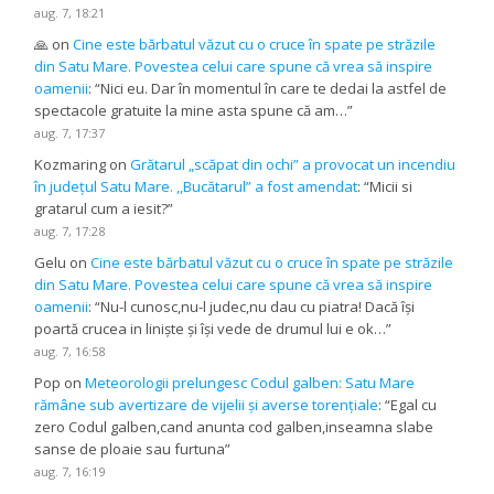
aug. 7, 18:21
🙏
on
Cine este bărbatul văzut cu o cruce în spate pe străzile
din Satu Mare. Povestea celui care spune că vrea să inspire
oamenii
: “
Nici eu. Dar în momentul în care te dedai la astfel de
spectacole gratuite la mine asta spune că am…
”
aug. 7, 17:37
Kozmaring
on
Grătarul „scăpat din ochi” a provocat un incendiu
în județul Satu Mare. ,,Bucătarul” a fost amendat
: “
Micii si
gratarul cum a iesit?
”
aug. 7, 17:28
Gelu
on
Cine este bărbatul văzut cu o cruce în spate pe străzile
din Satu Mare. Povestea celui care spune că vrea să inspire
oamenii
: “
Nu-l cunosc,nu-l judec,nu dau cu piatra! Dacă își
poartă crucea in liniște și își vede de drumul lui e ok…
”
aug. 7, 16:58
Pop
on
Meteorologii prelungesc Codul galben: Satu Mare
rămâne sub avertizare de vijelii și averse torențiale
: “
Egal cu
zero Codul galben,cand anunta cod galben,inseamna slabe
sanse de ploaie sau furtuna
”
aug. 7, 16:19