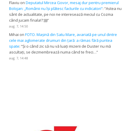
Flaviu
on
Deputatul Mircea Govor, mesaj dur pentru premierul
Bolojan: „Românii nu își plătesc facturile cu indicatori”
: “
Astea nu
sânt de actualitate, pe noi ne interesează meciul cu Cozma
când jucam finala!?:))))
”
aug. 7, 14:50
Mihai
on
FOTO. Mașină din Satu Mare, avariată pe unul dintre
cele mai aglomerate drumuri din țară: a rămas fără puntea
spate
: “
Și o când zic să nu vă luați mizerii de Duster nu mă
ascultați, se dezmembrează numa când te freci…
”
aug. 7, 14:48