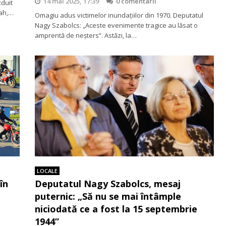
14 mai 2025, 17:39
0 comentarii
zduit
Șah,…
Omagiu adus victimelor inundațiilor din 1970. Deputatul
Nagy Szabolcs: „Aceste evenimente tragice au lăsat o
amprentă de neșters”. Astăzi, la…
LOCALE
în
Deputatul Nagy Szabolcs, mesaj
puternic: „Să nu se mai întâmple
niciodată ce a fost la 15 septembrie
1944”