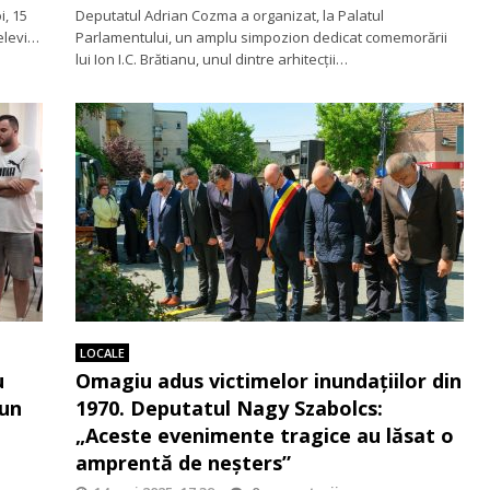
i, 15
Deputatul Adrian Cozma a organizat, la Palatul
 elevi…
Parlamentului, un amplu simpozion dedicat comemorării
lui Ion I.C. Brătianu, unul dintre arhitecții…
LOCALE
u
Omagiu adus victimelor inundațiilor din
 un
1970. Deputatul Nagy Szabolcs:
„Aceste evenimente tragice au lăsat o
amprentă de neșters”