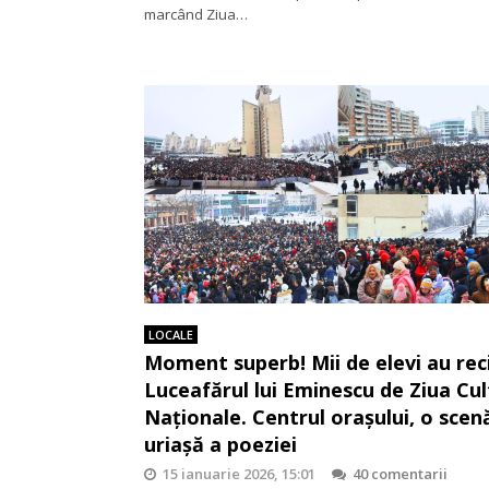
marcând Ziua…
LOCALE
Moment superb! Mii de elevi au rec
Luceafărul lui Eminescu de Ziua Cul
Naționale. Centrul orașului, o scen
uriașă a poeziei
15 ianuarie 2026, 15:01
40 comentarii