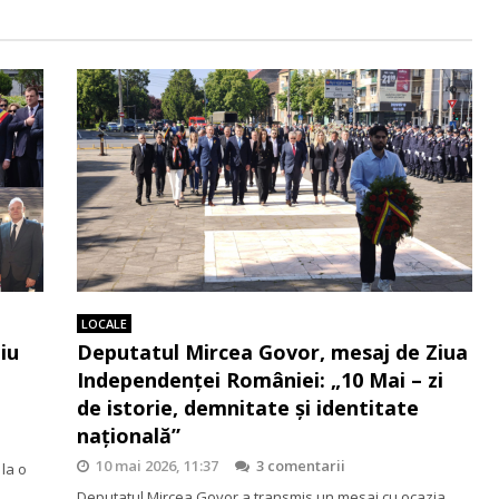
LOCALE
iu
Deputatul Mircea Govor, mesaj de Ziua
Independenței României: „10 Mai – zi
de istorie, demnitate și identitate
națională”
10 mai 2026, 11:37
3 comentarii
 la o
Deputatul Mircea Govor a transmis un mesaj cu ocazia