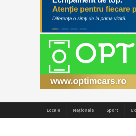
Locale
Naţionale
Sport
Ex