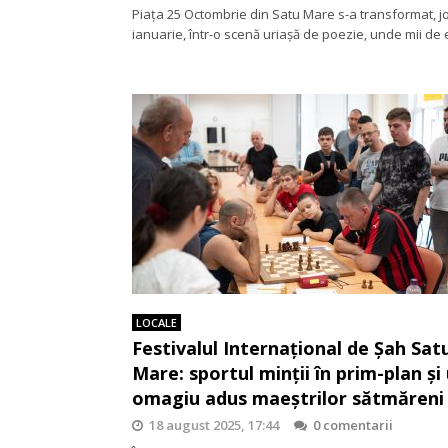
Piața 25 Octombrie din Satu Mare s-a transformat, jo
ianuarie, într-o scenă uriașă de poezie, unde mii de
LOCALE
Festivalul Internațional de Șah Sat
Mare: sportul minții în prim-plan și
omagiu adus maeștrilor sătmăreni
18 august 2025, 17:44
0 comentarii