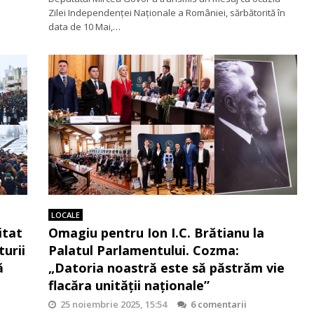
Zilei Independenței Naționale a României, sărbătorită în
data de 10 Mai,…
LOCALE
itat
Omagiu pentru Ion I.C. Brătianu la
turii
Palatul Parlamentului. Cozma:
ă
„Datoria noastră este să păstrăm vie
flacăra unității naționale”
25 noiembrie 2025, 15:54
6 comentarii