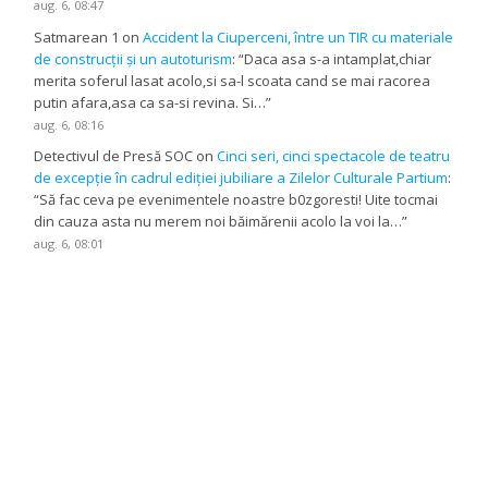
aug. 6, 08:47
Satmarean 1
on
Accident la Ciuperceni, între un TIR cu materiale
de construcții și un autoturism
: “
Daca asa s-a intamplat,chiar
merita soferul lasat acolo,si sa-l scoata cand se mai racorea
putin afara,asa ca sa-si revina. Si…
”
aug. 6, 08:16
Detectivul de Presă SOC
on
Cinci seri, cinci spectacole de teatru
de excepție în cadrul ediției jubiliare a Zilelor Culturale Partium
:
“
Să fac ceva pe evenimentele noastre b0zgoresti! Uite tocmai
din cauza asta nu merem noi băimărenii acolo la voi la…
”
aug. 6, 08:01