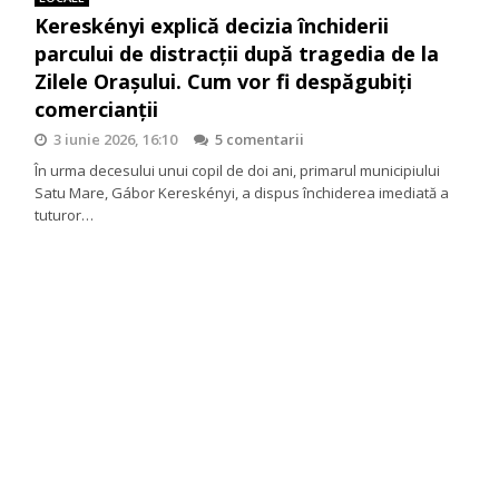
Kereskényi explică decizia închiderii
parcului de distracții după tragedia de la
Zilele Orașului. Cum vor fi despăgubiți
comercianții
3 iunie 2026, 16:10
5 comentarii
În urma decesului unui copil de doi ani, primarul municipiului
Satu Mare, Gábor Kereskényi, a dispus închiderea imediată a
tuturor…