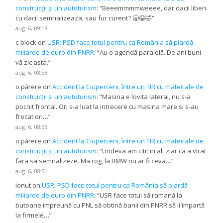
construcții și un autoturism
: “
Beeemmmmweeee, dar dacii liberi
cu dacii semnalizeaza, sau fur curent? 🥱😂🤣
”
aug. 6, 09:19
c-block
on
USR: PSD face totul pentru ca România să piardă
miliarde de euro din PNRR
: “
Au o agendă paralelă. De ani buni
vă zic asta.
”
aug. 6, 08:58
o părere
on
Accident la Ciuperceni, între un TIR cu materiale de
construcții și un autoturism
: “
Masina e lovita lateral, nu s-a
pocnit frontal. Ori s-a luat la intrecere cu masina mare si s-au
frecat ori…
”
aug. 6, 08:56
o părere
on
Accident la Ciuperceni, între un TIR cu materiale de
construcții și un autoturism
: “
Undeva am citit in alt ziar ca a virat
fara sa semnalizeze. Ma rog, la BMW nu ar fi ceva…
”
aug. 6, 08:51
ionut
on
USR: PSD face totul pentru ca România să piardă
miliarde de euro din PNRR
: “
USR face totul să ramană la
butoane impreună cu PNL să obtină banii din PNRR să ii împartă
la firmele…
”