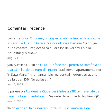
Comentarii recente
comentator
on
Cinci seri, cinci spectacole de teatru de excepție
în cadrul ediției jubiliare a Zilelor Culturale Partium
: “
Și noi pe
buda voastră. Stați acasă că nu are loc de voi omul nici la
Aquastar și nici la…
”
aug. 6, 11:36
you Sustin tu Susti
on
USR: PSD face totul pentru ca România să
piardă miliarde de euro din PNRR
: “
Bud Tower: apartamente noi
în Satu Mare, într-un ansamblu rezidențial modern, cu avans
de la doar 15%! Nu au lăsat…
”
aug. 6, 10:32
o părere
on
Accident la Ciuperceni, între un TIR cu materiale de
construcții și un autoturism
: “
Aș râde dacă nu ar fi de plâns 😭
”
aug. 6, 09:23
🐑
on
Accident la Ciuperceni, între un TIR cu materiale de