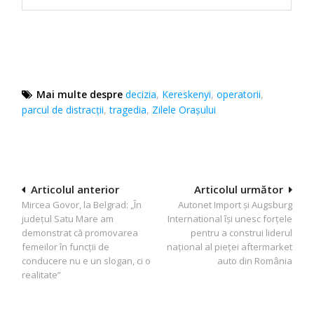
Mai multe despre
decizia
,
Kereskenyi
,
operatorii
,
parcul de distracții
,
tragedia
,
Zilele Oraşului
Navigare
Articolul anterior
Articolul următor
Mircea Govor, la Belgrad: „În
Autonet Import și Augsburg
în
județul Satu Mare am
International își unesc forțele
articole
demonstrat că promovarea
pentru a construi liderul
femeilor în funcții de
național al pieței aftermarket
conducere nu e un slogan, ci o
auto din România
realitate”