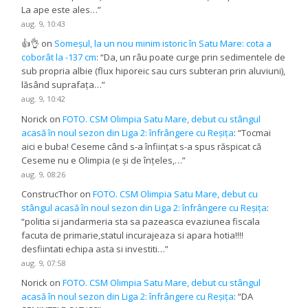
La ape este ales…
”
aug. 9, 10:43
👍👌
on
Someșul, la un nou minim istoric în Satu Mare: cota a
coborât la -137 cm
: “
Da, un râu poate curge prin sedimentele de
sub propria albie (flux hiporeic sau curs subteran prin aluviuni),
lăsând suprafața…
”
aug. 9, 10:42
Norick
on
FOTO. CSM Olimpia Satu Mare, debut cu stângul
acasă în noul sezon din Liga 2: înfrângere cu Reșița
: “
Tocmai
aici e buba! Ceseme când s-a înființat s-a spus răspicat că
Ceseme nu e Olimpia (e și de înțeles,…
”
aug. 9, 08:26
ConstrucThor
on
FOTO. CSM Olimpia Satu Mare, debut cu
stângul acasă în noul sezon din Liga 2: înfrângere cu Reșița
:
“
politia si jandarmeria sta sa pazeasca evaziunea fiscala
facuta de primarie,statul incurajeaza si apara hotia!!!!
desfiintati echipa asta si investiti…
”
aug. 9, 07:58
Norick
on
FOTO. CSM Olimpia Satu Mare, debut cu stângul
acasă în noul sezon din Liga 2: înfrângere cu Reșița
: “
DA