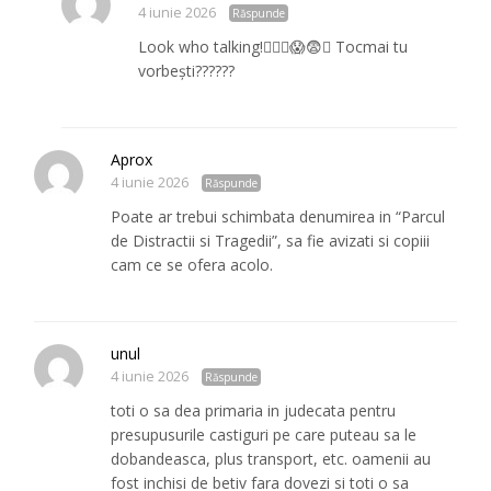
4 iunie 2026
Răspunde
Look who talking!😵‍💫🥴😱😨💩 Tocmai tu
vorbești??????
Aprox
4 iunie 2026
Răspunde
Poate ar trebui schimbata denumirea in “Parcul
de Distractii si Tragedii”, sa fie avizati si copiii
cam ce se ofera acolo.
unul
4 iunie 2026
Răspunde
toti o sa dea primaria in judecata pentru
presupusurile castiguri pe care puteau sa le
dobandeasca, plus transport, etc. oamenii au
fost inchisi de betiv fara dovezi si toti o sa