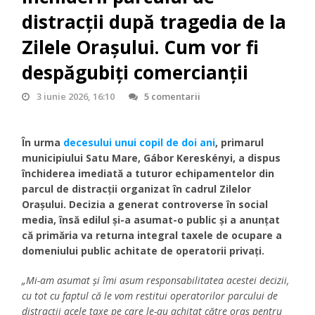
distracții după tragedia de la
Zilele Orașului. Cum vor fi
despăgubiți comercianții
3 iunie 2026, 16:10
5 comentarii
În urma
decesului unui copil de doi ani
, primarul
municipiului Satu Mare, Gábor Kereskényi, a dispus
închiderea imediată a tuturor echipamentelor din
parcul de distracții organizat în cadrul Zilelor
Orașului. Decizia a generat controverse în social
media, însă edilul și-a asumat-o public și a anunțat
că primăria va returna integral taxele de ocupare a
domeniului public achitate de operatorii privați.
„Mi-am asumat și îmi asum responsabilitatea acestei decizii,
cu tot cu faptul că le vom restitui operatorilor parcului de
distracții acele taxe pe care le-au achitat către oraș pentru