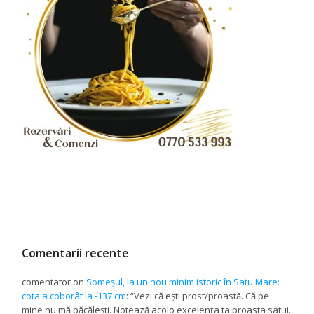
Comentarii recente
comentator
on
Someșul, la un nou minim istoric în Satu Mare:
cota a coborât la -137 cm
: “
Vezi că ești prost/proastă. Că pe
mine nu mă păcălești. Notează acolo excelența ta proasta satui.