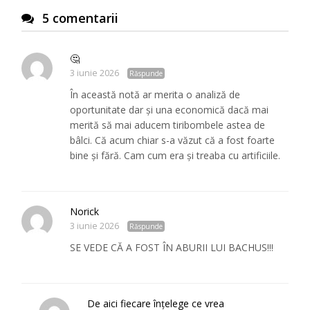
5 comentarii
🤔
3 iunie 2026
Răspunde
În această notă ar merita o analiză de
oportunitate dar și una economică dacă mai
merită să mai aducem tiribombele astea de
bâlci. Că acum chiar s-a văzut că a fost foarte
bine și fără. Cam cum era și treaba cu artificiile.
Norick
3 iunie 2026
Răspunde
SE VEDE CĂ A FOST ÎN ABURII LUI BACHUS!!!
De aici fiecare înțelege ce vrea