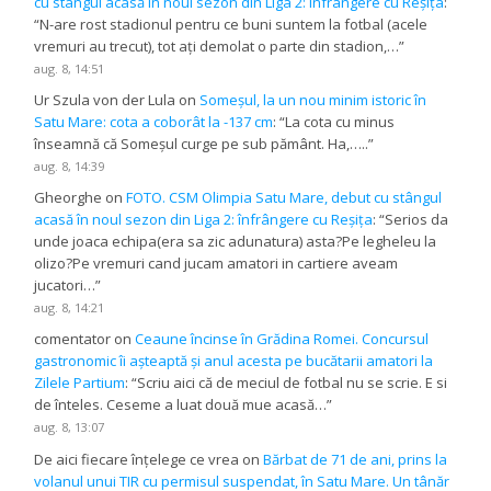
cu stângul acasă în noul sezon din Liga 2: înfrângere cu Reșița
:
“
N-are rost stadionul pentru ce buni suntem la fotbal (acele
vremuri au trecut), tot ați demolat o parte din stadion,…
”
aug. 8, 14:51
Ur Szula von der Lula
on
Someșul, la un nou minim istoric în
Satu Mare: cota a coborât la -137 cm
: “
La cota cu minus
înseamnă că Someșul curge pe sub pământ. Ha,…..
”
aug. 8, 14:39
Gheorghe
on
FOTO. CSM Olimpia Satu Mare, debut cu stângul
acasă în noul sezon din Liga 2: înfrângere cu Reșița
: “
Serios da
unde joaca echipa(era sa zic adunatura) asta?Pe legheleu la
olizo?Pe vremuri cand jucam amatori in cartiere aveam
jucatori…
”
aug. 8, 14:21
comentator
on
Ceaune încinse în Grădina Romei. Concursul
gastronomic îi așteaptă și anul acesta pe bucătarii amatori la
Zilele Partium
: “
Scriu aici că de meciul de fotbal nu se scrie. E si
de înteles. Ceseme a luat două mue acasă…
”
aug. 8, 13:07
De aici fiecare înțelege ce vrea
on
Bărbat de 71 de ani, prins la
volanul unui TIR cu permisul suspendat, în Satu Mare. Un tânăr