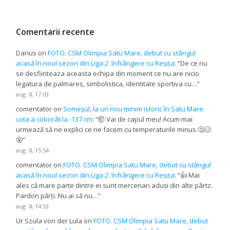
Comentarii recente
Darius
on
FOTO. CSM Olimpia Satu Mare, debut cu stângul
acasă în noul sezon din Liga 2: înfrângere cu Reșița
: “
De ce nu
se desfiinteaza aceasta echipa din moment ce nu are nicio
legatura de palmares, simbolistica, identitate sportiva cu…
”
aug. 8, 17:03
comentator
on
Someșul, la un nou minim istoric în Satu Mare:
cota a coborât la -137 cm
: “
🤯 Vai de capul meu! Acum mai
urmează să ne explici ce ne facem cu temperaturile minus.🤔🥴
🤬
”
aug. 8, 15:54
comentator
on
FOTO. CSM Olimpia Satu Mare, debut cu stângul
acasă în noul sezon din Liga 2: înfrângere cu Reșița
: “
👍 Mai
ales că mare parte dintre ei sunt mercenari aduși din alte pârtz.
Pardon părți. Nu ai să nu…
”
aug. 8, 14:53
Ur Szula von der Lula
on
FOTO. CSM Olimpia Satu Mare, debut