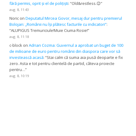
fără permis, oprit și el de polițiști
: “
Old&restless.😉
”
aug. 8, 11:43
Noric
on
Deputatul Mircea Govor, mesaj dur pentru premierul
Bolojan: „Românii nu își plătesc facturile cu indicatori”
:
“
ALUPIGUS Tremuriciule!Muie Ciuma Rosie!
”
aug. 8, 11:18
c-block
on
Adrian Cozma: Guvernul a aprobat un buget de 100
de milioane de euro pentru românii din diaspora care vor să
investească acasă
: “
Stai calm că suma aia pusă deoparte e fix
zero. Asta e tot pentru clientelă de partid, câteva proiecte
pentru…
”
aug. 8, 10:19