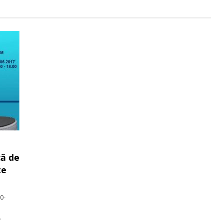
că de
te
0-
…