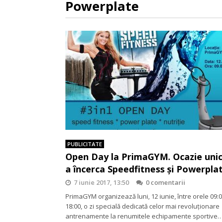
Powerplate
PUBLICITATE
Open Day la PrimaGYM. Ocazie uni
a încerca Speedfitness și Powerpla
7 iunie 2017, 13:50
0 comentarii
PrimaGYM organizează luni, 12 iunie, între orele 09:0
18:00, o zi specială dedicată celor mai revoluționare
antrenamente la renumitele echipamente sportive