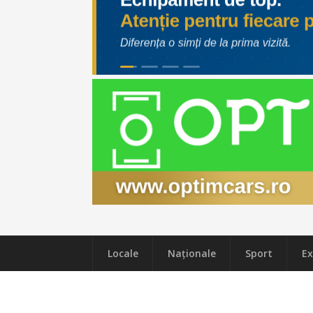
Locale
Naţionale
Sport
Ex