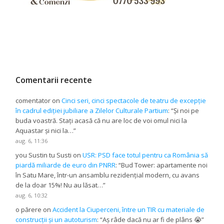
Comentarii recente
comentator
on
Cinci seri, cinci spectacole de teatru de excepție
în cadrul ediției jubiliare a Zilelor Culturale Partium
: “
Și noi pe
buda voastră. Stați acasă că nu are loc de voi omul nici la
Aquastar și nici la…
”
aug. 6, 11:36
you Sustin tu Susti
on
USR: PSD face totul pentru ca România să
piardă miliarde de euro din PNRR
: “
Bud Tower: apartamente noi
în Satu Mare, într-un ansamblu rezidențial modern, cu avans
de la doar 15%! Nu au lăsat…
”
aug. 6, 10:32
o părere
on
Accident la Ciuperceni, între un TIR cu materiale de
construcții și un autoturism
: “
Aș râde dacă nu ar fi de plâns 😭
”