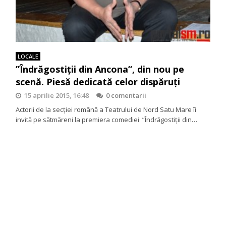
LOCALE
”Îndrăgostiții din Ancona”, din nou pe
scenă. Piesă dedicată celor dispăruți
15 aprilie 2015, 16:48
0 comentarii
Actorii de la secției română a Teatrului de Nord Satu Mare îi
invită pe sătmăreni la premiera comediei ”Îndrăgostiții din…