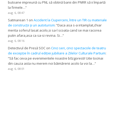
butoane impreună cu PNL să obtină banii din PNRR să ii împartă
la firmele…
”
aug. 6, 08:47
Satmarean 1
on
Accident la Ciuperceni, între un TIR cu materiale
de construcții și un autoturism
: “
Daca asa s-a intamplat,chiar
merita soferul lasat acolo,si sa-l scoata cand se mai racorea
putin afara,asa ca sa-si revina. Si…
”
aug. 6, 08:16
Detectivul de Presă SOC
on
Cinci seri, cinci spectacole de teatru
de excepție în cadrul ediției jubiliare a Zilelor Culturale Partium
:
“
Să fac ceva pe evenimentele noastre b0zgoresti! Uite tocmai
din cauza asta nu merem noi băimărenii acolo la voi la…
”
aug. 6, 08:01