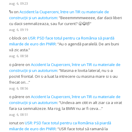
aug. 6, 09:23
🐑
on
Accident la Ciuperceni, între un TIR cu materiale de
construcții și un autoturism
: “
Beeemmmmweeee, dar dacii liberi
cu dacii semnalizeaza, sau fur curent? 🥱😂🤣
”
aug. 6, 09:19
c-block
on
USR: PSD face totul pentru ca România să piardă
miliarde de euro din PNRR
: “
Au o agendă paralelă. De ani buni
vă zic asta.
”
aug. 6, 08:58
o părere
on
Accident la Ciuperceni, între un TIR cu materiale de
construcții și un autoturism
: “
Masina e lovita lateral, nu s-a
pocnit frontal. Ori s-a luat la intrecere cu masina mare si s-au
frecat ori…
”
aug. 6, 08:56
o părere
on
Accident la Ciuperceni, între un TIR cu materiale de
construcții și un autoturism
: “
Undeva am citit in alt ziar ca a virat
fara sa semnalizeze. Ma rog, la BMW nu ar fi ceva…
”
aug. 6, 08:51
ionut
on
USR: PSD face totul pentru ca România să piardă
miliarde de euro din PNRR
: “
USR face totul să ramană la