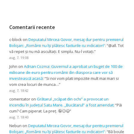
Comentarii recente
c-block
on
Deputatul Mircea Govor, mesaj dur pentru premierul
Bolojan: „Românii nu își plătesc facturile cu indicatori”
: “
@all. Tot
vă repet și nu mă ascultați. E simplu. Nu-l votați.
”
aug. 7, 19:08
John
on
Adrian Cozma: Guvernul a aprobat un buget de 100 de
milioane de euro pentru românii din diaspora care vor să
investească acasă
: “
Si noi vom plati impozite mult mai mari si
vom crea locuri de munca…
”
aug. 7, 18:42
comentator
on
Grătarul „scăpat din ochi” a provocat un
incendiu în județul Satu Mare. ,,Bucătarul” a fost amendat
: “
Păi
cum? Cam piperat. La preț. 🤪🥴😉
”
aug. 7, 18:40
Nebun
on
Deputatul Mircea Govor, mesaj dur pentru premierul
Bolojan: „Românii nu își plătesc facturile cu indicatori”
: “
Bă boule