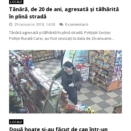
LOCALE
Tânără, de 20 de ani, agresată și tâlhărită
în plină stradă
29 ianuarie 2018, 14:38
0 comentarii
Tânără agresată și tâlhărită în plină stradă. Polițiștii Secției
Poliție Rurală Carei, au fost sesizați la data de 26 ianuarie…
LOCALE
Două hoațe și-au făcut de cap într-un