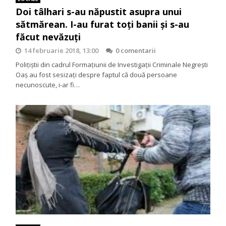
Doi tâlhari s-au năpustit asupra unui
sătmărean. I-au furat toți banii și s-au
făcut nevăzuți
14 februarie 2018, 13:00
0 comentarii
Polițiștii din cadrul Formațiunii de Investigații Criminale Negrești
Oaș au fost sesizați despre faptul că două persoane
necunoscute, i-ar fi…