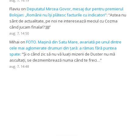
aug. 7, 16:19
Flaviu
on
Deputatul Mircea Govor, mesaj dur pentru premierul
Bolojan: „Românii nu își plătesc facturile cu indicatori”
: “
Astea nu
sânt de actualitate, pe noi ne interesează meciul cu Cozma
când jucam finala!?:))))
”
aug. 7, 14:50
Mihai
on
FOTO. Mașină din Satu Mare, avariată pe unul dintre
cele mai aglomerate drumuri din țară: a rămas fără puntea
spate
: “
Și o când zic să nu vă luați mizerii de Duster nu mă
ascultați, se dezmembrează numa când te freci…
”
aug. 7, 14:48