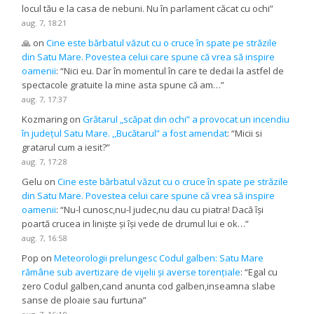
locul tău e la casa de nebuni. Nu în parlament căcat cu ochi
”
aug. 7, 18:21
🙏
on
Cine este bărbatul văzut cu o cruce în spate pe străzile
din Satu Mare. Povestea celui care spune că vrea să inspire
oamenii
: “
Nici eu. Dar în momentul în care te dedai la astfel de
spectacole gratuite la mine asta spune că am…
”
aug. 7, 17:37
Kozmaring
on
Grătarul „scăpat din ochi” a provocat un incendiu
în județul Satu Mare. ,,Bucătarul” a fost amendat
: “
Micii si
gratarul cum a iesit?
”
aug. 7, 17:28
Gelu
on
Cine este bărbatul văzut cu o cruce în spate pe străzile
din Satu Mare. Povestea celui care spune că vrea să inspire
oamenii
: “
Nu-l cunosc,nu-l judec,nu dau cu piatra! Dacă își
poartă crucea in liniște și își vede de drumul lui e ok…
”
aug. 7, 16:58
Pop
on
Meteorologii prelungesc Codul galben: Satu Mare
rămâne sub avertizare de vijelii și averse torențiale
: “
Egal cu
zero Codul galben,cand anunta cod galben,inseamna slabe
sanse de ploaie sau furtuna
”