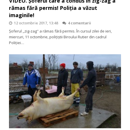
VIDEO. Șoferul care a condus în zig-zag a
rămas fără permis! Poliția a văzut
imaginile!
12 octombrie 2017, 13:48
4 comentarii
Șoferul ,,zig-zag'' a rămas fără permis. În cursul zilei de ieri,
miercuri, 11 octombrie, polițiștii Biroului Rutier din cadrul
Poliţiei…