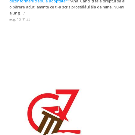
dezinformării trebuie adoptată!”
: “
Aha. Când iți taie dreptul să ai
o părere aduți aminte ce ți-a scris prostălâul ăla de mine. Nu-mi
ajungi…
”
aug. 10, 11:23