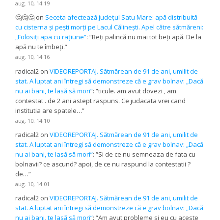
aug. 10, 14:19
🤔🤔🤔
on
Seceta afectează județul Satu Mare: apă distribuită
cu cisterna și pești morți pe Lacul Călinești. Apel către sătmăreni:
„Folosiți apa cu rațiune”
: “
Beți palincă nu mai tot beți apă. De la
apă nu te îmbeți.
”
aug. 10, 14:16
radical2
on
VIDEOREPORTAJ. Sătmărean de 91 de ani, umilit de
stat. A luptat ani întregi să demonstreze că e grav bolnav: „Dacă
nu ai bani, te lasă să mori”
: “
ticule. am avut dovezi , am
contestat . de 2 ani astept raspuns. Ce judacata vrei cand
institutia are spatele…
”
aug. 10, 14:10
radical2
on
VIDEOREPORTAJ. Sătmărean de 91 de ani, umilit de
stat. A luptat ani întregi să demonstreze că e grav bolnav: „Dacă
nu ai bani, te lasă să mori”
: “
Si de ce nu semneaza de fata cu
bolnavii? ce ascund? apoi, de ce nu raspund la contestatii ?
de…
”
aug. 10, 14:01
radical2
on
VIDEOREPORTAJ. Sătmărean de 91 de ani, umilit de
stat. A luptat ani întregi să demonstreze că e grav bolnav: „Dacă
nu ai bani, te lasă să mori”
: “
Am avut probleme si eu cu aceste