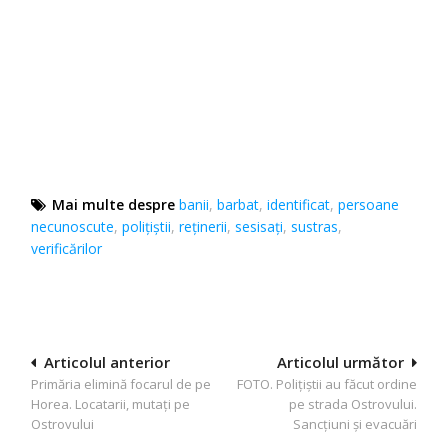
Mai multe despre
banii
,
barbat
,
identificat
,
persoane
necunoscute
,
polițiștii
,
reținerii
,
sesisați
,
sustras
,
verificărilor
Navigare
Articolul anterior
Articolul următor
Primăria elimină focarul de pe
FOTO. Polițiștii au făcut ordine
în
Horea. Locatarii, mutați pe
pe strada Ostrovului.
articole
Ostrovului
Sancțiuni și evacuări