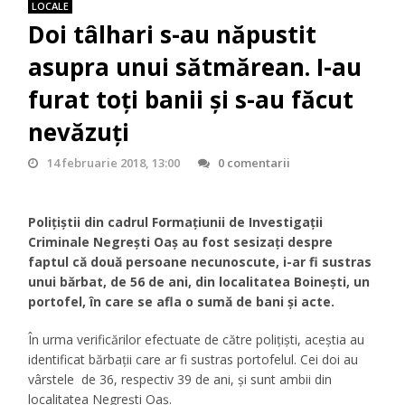
LOCALE
Doi tâlhari s-au năpustit
asupra unui sătmărean. I-au
furat toți banii și s-au făcut
nevăzuți
14 februarie 2018, 13:00
0 comentarii
Polițiștii din cadrul Formațiunii de Investigații
Criminale Negrești Oaș au fost sesizați despre
faptul că două persoane necunoscute, i-ar fi sustras
unui bărbat, de 56 de ani, din localitatea Boinești, un
portofel, în care se afla o sumă de bani și acte.
În urma verificărilor efectuate de către polițiști, aceștia au
identificat bărbații care ar fi sustras portofelul. Cei doi au
vârstele de 36, respectiv 39 de ani, și sunt ambii din
localitatea Negrești Oaș.