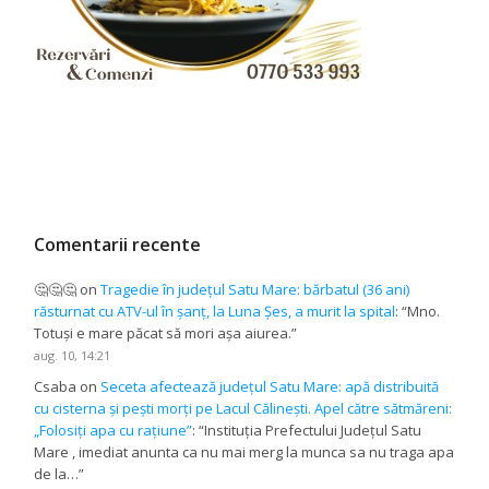
Comentarii recente
🤔🤔🤔
on
Tragedie în județul Satu Mare: bărbatul (36 ani)
răsturnat cu ATV-ul în șanț, la Luna Șes, a murit la spital
: “
Mno.
Totuși e mare păcat să mori așa aiurea.
”
aug. 10, 14:21
Csaba
on
Seceta afectează județul Satu Mare: apă distribuită
cu cisterna și pești morți pe Lacul Călinești. Apel către sătmăreni:
„Folosiți apa cu rațiune”
: “
Instituția Prefectului Județul Satu
Mare , imediat anunta ca nu mai merg la munca sa nu traga apa
de la…
”