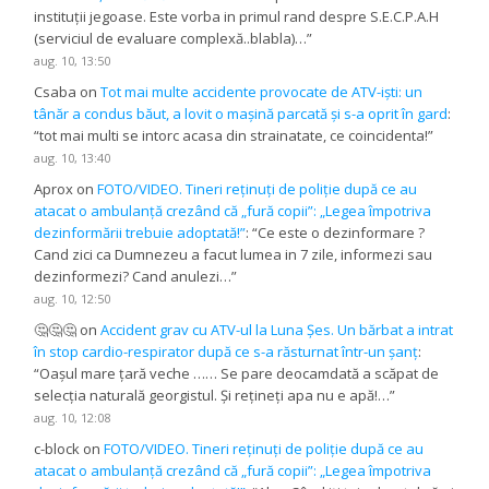
instituții jegoase. Este vorba in primul rand despre S.E.C.P.A.H
(serviciul de evaluare complexă..blabla)…
”
aug. 10, 13:50
Csaba
on
Tot mai multe accidente provocate de ATV-iști: un
tânăr a condus băut, a lovit o mașină parcată și s-a oprit în gard
:
“
tot mai multi se intorc acasa din strainatate, ce coincidenta!
”
aug. 10, 13:40
Aprox
on
FOTO/VIDEO. Tineri reținuți de poliție după ce au
atacat o ambulanță crezând că „fură copii”: „Legea împotriva
dezinformării trebuie adoptată!”
: “
Ce este o dezinformare ?
Cand zici ca Dumnezeu a facut lumea in 7 zile, informezi sau
dezinformezi? Cand anulezi…
”
aug. 10, 12:50
🤔🤔🤔
on
Accident grav cu ATV-ul la Luna Șes. Un bărbat a intrat
în stop cardio-respirator după ce s-a răsturnat într-un șanț
:
“
Oașul mare țară veche …… Se pare deocamdată a scăpat de
selecția naturală georgistul. Și rețineți apa nu e apă!…
”
aug. 10, 12:08
c-block
on
FOTO/VIDEO. Tineri reținuți de poliție după ce au
atacat o ambulanță crezând că „fură copii”: „Legea împotriva